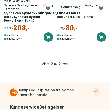
Viser
2
av
2
treff
Synnøve Skarbø, Bente
Frøydis Benestad Hågvar, Bente
5.0
Sommersalg
Jørgensen
Jørgensen
Synnøves system - slik ryddet jeg meg lykkelig
Luna & Flakse
Del av
Synnøves system
Innbundet
|
Norsk, Bokmål
Pocket
|
Norsk, Bokmål
208,-
80,-
229,-
199,-
Nettlager
Nettlager
Klikk&Hent
Klikk&Hent
Viser
2
av
2
treff
Boktips og inspirasjon fra Norges
største bokhandel
Bunnmeny
Kundeservice
Betingelser