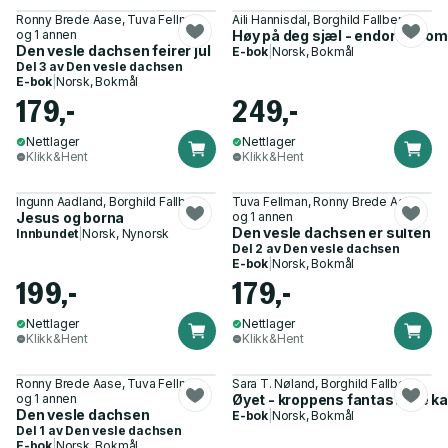
Ronny Brede Aase, Tuva Fellman
Aili Hannisdal, Borghild Fallberg
og 1 annen
Høy på deg sjæl - endorfin so
Den vesle dachsen feirer jul
E-bok
|
Norsk, Bokmål
Del 3 av
Den vesle dachsen
E-bok
|
Norsk, Bokmål
179,-
249,-
Nettlager
Nettlager
Klikk&Hent
Klikk&Hent
Ingunn Aadland, Borghild Fallberg
Tuva Fellman, Ronny Brede Aase
Jesus og borna
og 1 annen
Den vesle dachsen er sulten
Innbundet
|
Norsk, Nynorsk
Del 2 av
Den vesle dachsen
E-bok
|
Norsk, Bokmål
199,-
179,-
Nettlager
Nettlager
Klikk&Hent
Klikk&Hent
Ronny Brede Aase, Tuva Fellman
Sara T. Nøland, Borghild Fallberg
og 1 annen
Øyet - kroppens fantastiske k
Den vesle dachsen
E-bok
|
Norsk, Bokmål
Del 1 av
Den vesle dachsen
E-bok
|
Norsk, Bokmål