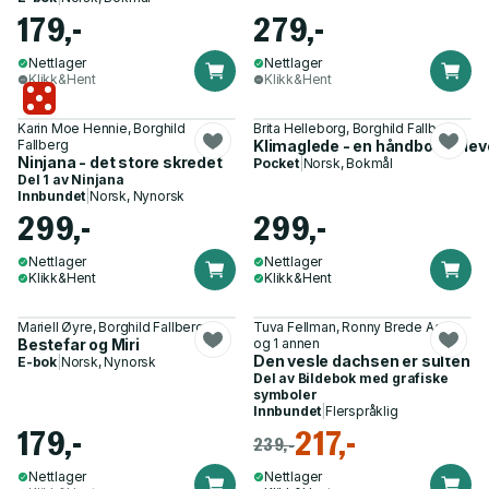
179,-
279,-
Nettlager
Nettlager
Klikk&Hent
Klikk&Hent
Karin Moe Hennie, Borghild
Brita Helleborg, Borghild Fallberg
Fallberg
Klimaglede - en håndbok i å leve
Ninjana - det store skredet
Pocket
|
Norsk, Bokmål
Del 1 av
Ninjana
Innbundet
|
Norsk, Nynorsk
299,-
299,-
Nettlager
Nettlager
Klikk&Hent
Klikk&Hent
Mariell Øyre, Borghild Fallberg
Tuva Fellman, Ronny Brede Aase
Bestefar og Miri
og 1 annen
Den vesle dachsen er sulten
E-bok
|
Norsk, Nynorsk
Del av
Bildebok med grafiske
symboler
Innbundet
|
Flerspråklig
179,-
217,-
239,-
Nettlager
Nettlager