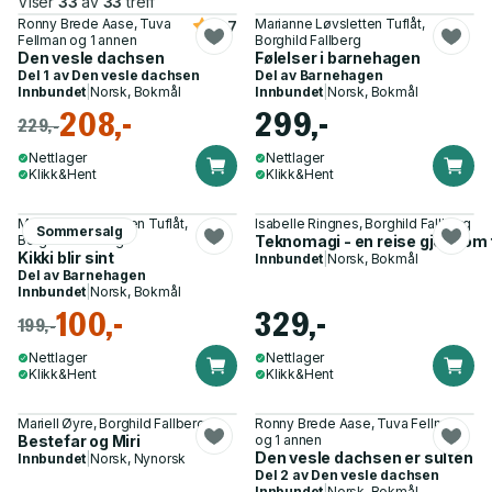
Viser
33
av
33
treff
Ronny Brede Aase, Tuva
Marianne Løvsletten Tuflåt,
4.7
Fellman og 1 annen
Borghild Fallberg
Den vesle dachsen
Følelser i barnehagen
Del 1 av
Den vesle dachsen
Del av
Barnehagen
Innbundet
|
Norsk, Bokmål
Innbundet
|
Norsk, Bokmål
208,-
299,-
229,-
Nettlager
Nettlager
Klikk&Hent
Klikk&Hent
Marianne Løvsletten Tuflåt,
Isabelle Ringnes, Borghild Fallberg
Sommersalg
Borghild Fallberg
Teknomagi - en reise gjennom 
Kikki blir sint
Innbundet
|
Norsk, Bokmål
Del av
Barnehagen
Innbundet
|
Norsk, Bokmål
100,-
329,-
199,-
Nettlager
Nettlager
Klikk&Hent
Klikk&Hent
Mariell Øyre, Borghild Fallberg
Ronny Brede Aase, Tuva Fellman
Bestefar og Miri
og 1 annen
Den vesle dachsen er sulten
Innbundet
|
Norsk, Nynorsk
Del 2 av
Den vesle dachsen
Innbundet
|
Norsk, Bokmål