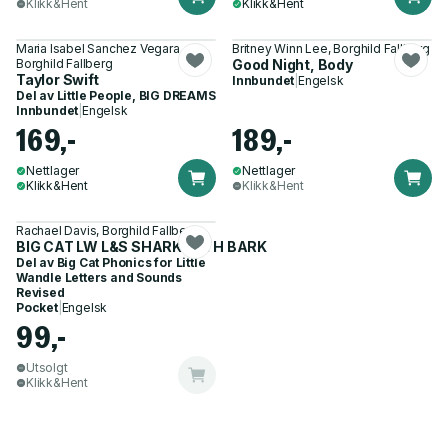
Klikk&Hent
Klikk&Hent
Maria Isabel Sanchez Vegara,
Britney Winn Lee, Borghild Fallberg
Borghild Fallberg
Good Night, Body
Taylor Swift
Innbundet
|
Engelsk
Del av
Little People, BIG DREAMS
Innbundet
|
Engelsk
169,-
189,-
Nettlager
Nettlager
Klikk&Hent
Klikk&Hent
Rachael Davis, Borghild Fallberg
BIG CAT LW L&S SHARK WITH BARK
Del av
Big Cat Phonics for Little
Wandle Letters and Sounds
Revised
Pocket
|
Engelsk
99,-
Utsolgt
Klikk&Hent