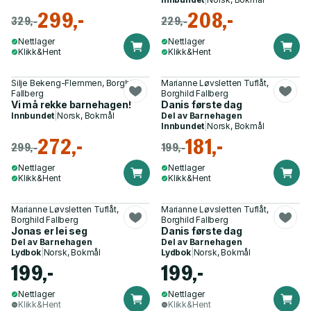
299,-
208,-
329,-
229,-
Nettlager
Nettlager
Klikk&Hent
Klikk&Hent
Silje Bekeng-Flemmen, Borghild
Marianne Løvsletten Tuflåt,
Fallberg
Borghild Fallberg
Vi må rekke barnehagen!
Danis første dag
Innbundet
|
Norsk, Bokmål
Del av
Barnehagen
Innbundet
|
Norsk, Bokmål
272,-
181,-
299,-
199,-
Nettlager
Nettlager
Klikk&Hent
Klikk&Hent
Marianne Løvsletten Tuflåt,
Marianne Løvsletten Tuflåt,
Borghild Fallberg
Borghild Fallberg
Jonas er lei seg
Danis første dag
Del av
Barnehagen
Del av
Barnehagen
Lydbok
|
Norsk, Bokmål
Lydbok
|
Norsk, Bokmål
199,-
199,-
Nettlager
Nettlager
Klikk&Hent
Klikk&Hent