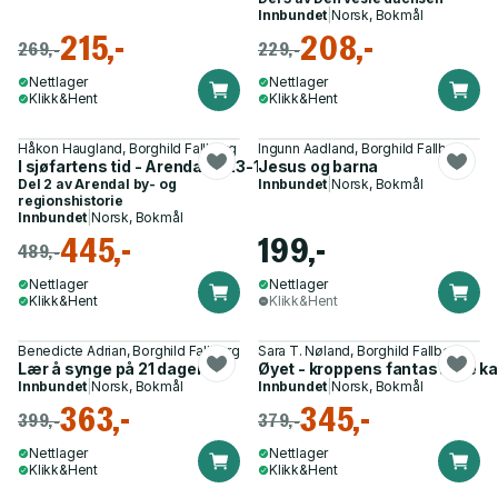
Innbundet
|
Norsk, Bokmål
215,-
208,-
269,-
229,-
Nettlager
Nettlager
Klikk&Hent
Klikk&Hent
Håkon Haugland, Borghild Fallberg
Ingunn Aadland, Borghild Fallberg
I sjøfartens tid - Arendal 1723-1900
Jesus og barna
Del 2 av
Arendal by- og
Innbundet
|
Norsk, Bokmål
regionshistorie
Innbundet
|
Norsk, Bokmål
445,-
199,-
489,-
Nettlager
Nettlager
Klikk&Hent
Klikk&Hent
Benedicte Adrian, Borghild Fallberg
Sara T. Nøland, Borghild Fallberg
Lær å synge på 21 dager
Øyet - kroppens fantastiske k
Innbundet
|
Norsk, Bokmål
Innbundet
|
Norsk, Bokmål
363,-
345,-
399,-
379,-
Nettlager
Nettlager
Klikk&Hent
Klikk&Hent