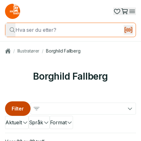
/
Illustratører
/
Borghild Fallberg
Borghild Fallberg
Filter
Aktuelt
Språk
Format