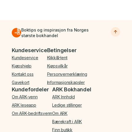
Boktips og inspirasjon fra Norges
største bokhandel
Bunnmeny
Kundeservice
Betingelser
Kundeservice
Klikk&Hent
Kjøpshjelp
Kjøpsvilkår
Kontakt oss
Personvernerklæring
Gavekort
Informasjonskapsler
Kundefordeler
ARK Bokhandel
Om ARK-venn
ARK Innhold
ARK leseapp
Ledige stillinger
Om ARK-bedriftsvenn
Om ARK
Bærekraft i ARK
Finn butikk