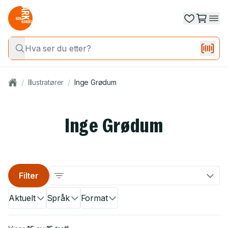
/
Illustratører
/
Inge Grødum
Inge Grødum
Filter
Aktuelt
Språk
Format