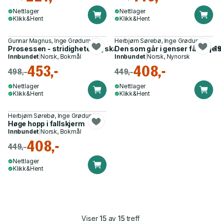
Nettlager
Nettlager
Klikk&Hent
Klikk&Hent
Gunnar Magnus, Inge Grødum
Herbjørn Sørebø, Inge Grødum
Prosessen - stridigheter og skanddaler i Fremskrittspartiet
Den som går i genser får ikkje 
Innbundet
|
Norsk, Bokmål
Innbundet
|
Norsk, Nynorsk
453,-
408,-
498,-
449,-
Nettlager
Nettlager
Klikk&Hent
Klikk&Hent
Herbjørn Sørebø, Inge Grødum
Høge hopp i fallskjerm
Innbundet
|
Norsk, Bokmål
408,-
449,-
Nettlager
Klikk&Hent
Viser
15
av
15
treff