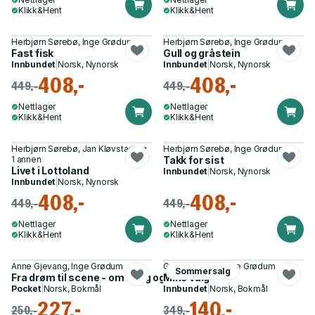
Klikk&Hent
Klikk&Hent
Herbjørn Sørebø, Inge Grødum
Herbjørn Sørebø, Inge Grødum
Fast fisk
Gull og gråstein
Innbundet
|
Norsk, Nynorsk
Innbundet
|
Norsk, Nynorsk
408,-
408,-
449,-
449,-
Nettlager
Nettlager
Klikk&Hent
Klikk&Hent
Herbjørn Sørebø, Jan Kløvstad og
Herbjørn Sørebø, Inge Grødum
1 annen
Takk for sist
Livet i Lottoland
Innbundet
|
Norsk, Nynorsk
Innbundet
|
Norsk, Nynorsk
408,-
408,-
449,-
449,-
Nettlager
Nettlager
Klikk&Hent
Klikk&Hent
Anne Gjevang, Inge Grødum
Geir Helljesen, Inge Grødum
Sommersalg
Fra drøm til scene - om sang og karriere
Mine valg
Pocket
|
Norsk, Bokmål
Innbundet
|
Norsk, Bokmål
227,-
140,-
250,-
349,-