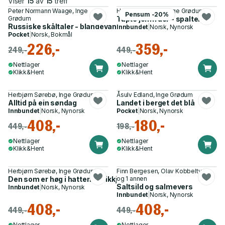
Viser
15
av
15
treff
Peter Normann Waage, Inge
Herbjørn Sørebø, Inge Grødum
Pensum -20%
Grødum
Tapte jomfruer - spalter
Russiske skåltaler - blandevann til vodka
Innbundet
|
Norsk, Nynorsk
Pocket
|
Norsk, Bokmål
226,-
359,-
249,-
449,-
Nettlager
Nettlager
Klikk&Hent
Klikk&Hent
Herbjørn Sørebø, Inge Grødum
Åsulv Edland, Inge Grødum
Alltid på ein søndag
Landet i berget det blå
Innbundet
|
Norsk, Nynorsk
Pocket
|
Norsk, Nynorsk
408,-
180,-
449,-
198,-
Nettlager
Nettlager
Klikk&Hent
Klikk&Hent
Herbjørn Sørebø, Inge Grødum
Finn Bergesen, Olav Kobbeltveit
Den som er høg i hatten bør ikkje bli i vinden - aforismar
og 1 annen
Saltsild og salmevers
Innbundet
|
Norsk, Nynorsk
Innbundet
|
Norsk, Nynorsk
408,-
408,-
449,-
449,-
Nettlager
Nettlager