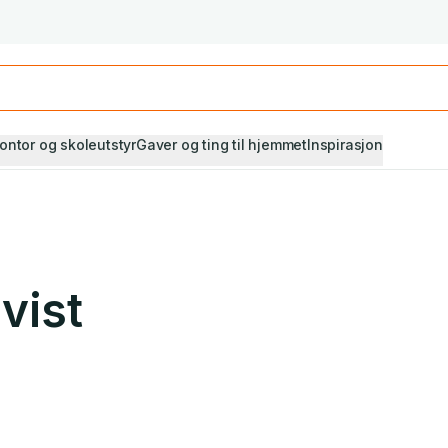
Studiestart! Alle* pensumbøker -20%
Se utvalget her
ontor og skoleutstyr
Gaver og ting til hjemmet
Inspirasjon
vist