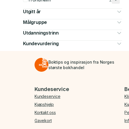
Utgitt år
Målgruppe
Utdanningstrinn
Kundevurdering
Boktips og inspirasjon fra Norges
største bokhandel
Bunnmeny
Kundeservice
B
Kundeservice
Kl
Kjøpshjelp
Kj
Kontakt oss
Pe
Gavekort
In