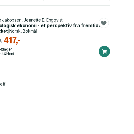
 Jakobsen, Jeanette E. Engqvist
logisk økonomi - et perspektiv fra fremtiden
cket
|
Norsk, Bokmål
417,-
,-
ttlager
ikk&Hent
eff