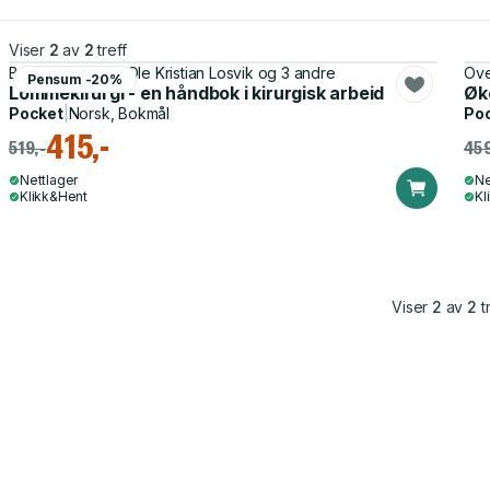
Viser
2
av
2
treff
Benjamin Rajabi, Ole Kristian Losvik og 3 andre
Ove
Pensum -20%
Lommekirurgi - en håndbok i kirurgisk arbeid
Øko
Pocket
|
Norsk, Bokmål
Po
415,-
519,-
459
Nettlager
Ne
Klikk&Hent
Kl
Viser
2
av
2
tr