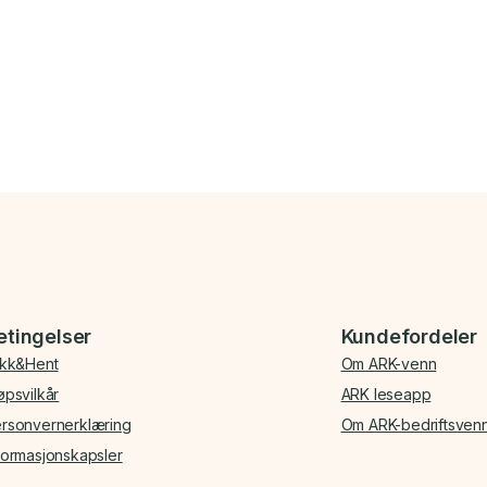
etingelser
Kundefordeler
ikk&Hent
Om ARK-venn
øpsvilkår
ARK leseapp
rsonvernerklæring
Om ARK-bedriftsven
formasjonskapsler