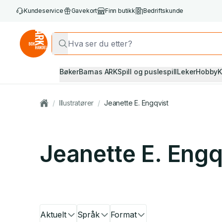
Kundeservice
Gavekort
Finn butikk
Bedriftskunde
Bøker
Barnas ARK
Spill og puslespill
Leker
Hobby
K
/
Illustratører
/
Jeanette E. Engqvist
Jeanette E. Engq
Aktuelt
Språk
Format