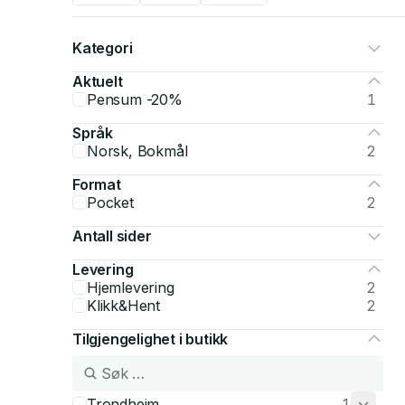
Kategori
Aktuelt
Pensum -20%
1
Språk
Norsk, Bokmål
2
Format
Pocket
2
Antall sider
Levering
Hjemlevering
2
Klikk&Hent
2
Tilgjengelighet i butikk
Trondheim
1