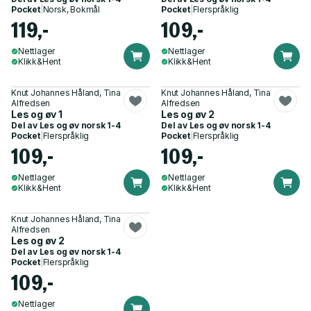
Pocket
|
Norsk, Bokmål
Pocket
|
Flerspråklig
119,-
109,-
Nettlager
Nettlager
Klikk&Hent
Klikk&Hent
Knut Johannes Håland, Tina
Knut Johannes Håland, Tina
Alfredsen
Alfredsen
Les og øv 1
Les og øv 2
Del av
Les og øv norsk 1-4
Del av
Les og øv norsk 1-4
Pocket
|
Flerspråklig
Pocket
|
Flerspråklig
109,-
109,-
Nettlager
Nettlager
Klikk&Hent
Klikk&Hent
Knut Johannes Håland, Tina
Alfredsen
Les og øv 2
Del av
Les og øv norsk 1-4
Pocket
|
Flerspråklig
109,-
Nettlager