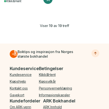
Klikk&Hent
Viser
19
av
19
treff
Boktips og inspirasjon fra Norges
største bokhandel
Bunnmeny
Kundeservice
Betingelser
Kundeservice
Klikk&Hent
Kjøpshjelp
Kjøpsvilkår
Kontakt oss
Personvernerklæring
Gavekort
Informasjonskapsler
Kundefordeler
ARK Bokhandel
Om ARK-venn
ARK Innhold