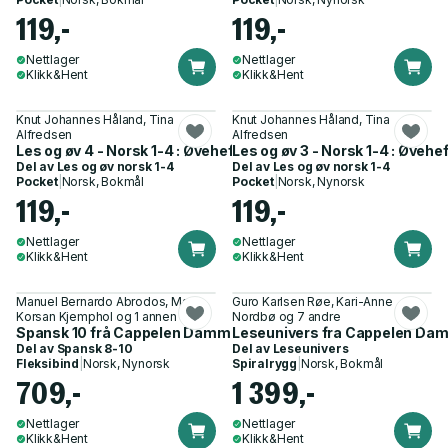
119,-
119,-
Nettlager
Nettlager
Klikk&Hent
Klikk&Hent
Knut Johannes Håland, Tina
Knut Johannes Håland, Tina
Alfredsen
Alfredsen
Les og øv 4 - Norsk 1-4 : Øvehefte 4
Les og øv 3 - Norsk 1-4 : Øvehef
Del av
Les og øv norsk 1-4
Del av
Les og øv norsk 1-4
Pocket
|
Norsk, Bokmål
Pocket
|
Norsk, Nynorsk
119,-
119,-
Nettlager
Nettlager
Klikk&Hent
Klikk&Hent
Manuel Bernardo Abrodos, Mari
Guro Karlsen Røe, Kari-Anne
Korsan Kjemphol og 1 annen
Nordbø og 7 andre
Spansk 10 frå Cappelen Damm - Grunnbok
Leseunivers fra Cappelen Damm
Del av
Spansk 8-10
Del av
Leseunivers
Fleksibind
|
Norsk, Nynorsk
Spiralrygg
|
Norsk, Bokmål
709,-
1 399,-
Nettlager
Nettlager
Klikk&Hent
Klikk&Hent