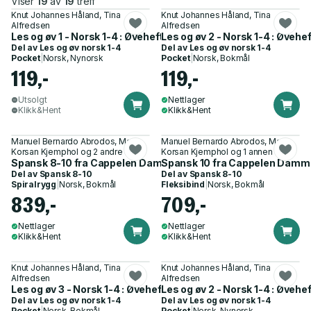
Viser
19
av
19
treff
Knut Johannes Håland, Tina
Knut Johannes Håland, Tina
Alfredsen
Alfredsen
Les og øv 1 - Norsk 1-4 : Øvehefte 1
Les og øv 2 - Norsk 1-4 : Øvehef
Del av
Les og øv norsk 1-4
Del av
Les og øv norsk 1-4
Pocket
|
Norsk, Nynorsk
Pocket
|
Norsk, Bokmål
119,-
119,-
Utsolgt
Nettlager
Klikk&Hent
Klikk&Hent
Manuel Bernardo Abrodos, Mari
Manuel Bernardo Abrodos, Mari
Korsan Kjemphol og 2 andre
Korsan Kjemphol og 1 annen
Spansk 8-10 fra Cappelen Damm - Lærerveiledning
Spansk 10 fra Cappelen Damm
Del av
Spansk 8-10
Del av
Spansk 8-10
Spiralrygg
|
Norsk, Bokmål
Fleksibind
|
Norsk, Bokmål
839,-
709,-
Nettlager
Nettlager
Klikk&Hent
Klikk&Hent
Knut Johannes Håland, Tina
Knut Johannes Håland, Tina
Alfredsen
Alfredsen
Les og øv 3 - Norsk 1-4 : Øvehefte 3
Les og øv 2 - Norsk 1-4 : Øvehef
Del av
Les og øv norsk 1-4
Del av
Les og øv norsk 1-4
Pocket
|
Norsk, Bokmål
Pocket
|
Norsk, Nynorsk