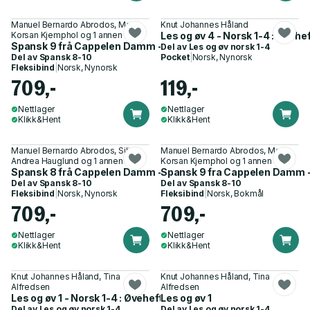
Manuel Bernardo Abrodos, Mari
Knut Johannes Håland
Korsan Kjemphol og 1 annen
Les og øv 4 - Norsk 1-4 : Øvehe
Spansk 9 frå Cappelen Damm - Grunnbok
Del av
Les og øv norsk 1-4
Del av
Spansk 8-10
Pocket
|
Norsk, Nynorsk
Fleksibind
|
Norsk, Nynorsk
709,-
119,-
Nettlager
Nettlager
Klikk&Hent
Klikk&Hent
Manuel Bernardo Abrodos, Silje
Manuel Bernardo Abrodos, Mari
Andrea Hauglund og 1 annen
Korsan Kjemphol og 1 annen
Spansk 8 frå Cappelen Damm - Grunnbok
Spansk 9 fra Cappelen Damm 
Del av
Spansk 8-10
Del av
Spansk 8-10
Fleksibind
|
Norsk, Nynorsk
Fleksibind
|
Norsk, Bokmål
709,-
709,-
Nettlager
Nettlager
Klikk&Hent
Klikk&Hent
Knut Johannes Håland, Tina
Knut Johannes Håland, Tina
Alfredsen
Alfredsen
Les og øv 1 - Norsk 1-4 : Øvehefte 1
Les og øv 1
Del av
Les og øv norsk 1-4
Del av
Les og øv norsk 1-4