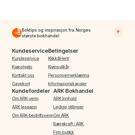
Boktips og inspirasjon fra Norges
største bokhandel
Bunnmeny
Kundeservice
Betingelser
Kundeservice
Klikk&Hent
Kjøpshjelp
Kjøpsvilkår
Kontakt oss
Personvernerklæring
Gavekort
Informasjonskapsler
Kundefordeler
ARK Bokhandel
Om ARK-venn
ARK Innhold
ARK leseapp
Ledige stillinger
Om ARK-bedriftsvenn
Om ARK
Bærekraft i ARK
Finn butikk