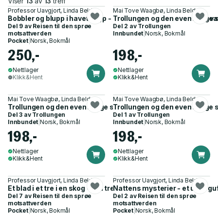
Viser
13
av
13
treff
Professor Uavgjort, Linda Belden
Mai Tove Waagbø, Linda Belden
Bobbler og blupp i havets dyp - fri fantasi og masse fakta : h
Trollungen og den eventyrlige 
Del 9 av
Reisen til den sprøe
Del 2 av
Trollungen
motsattverden
Innbundet
|
Norsk, Bokmål
Pocket
|
Norsk, Bokmål
250,-
198,-
Nettlager
Nettlager
Klikk&Hent
Klikk&Hent
Mai Tove Waagbø, Linda Belden
Mai Tove Waagbø, Linda Belden
Trollungen og den eventyrlige skogen - Bok 3
Trollungen og den eventyrlige 
Del 3 av
Trollungen
Del 1 av
Trollungen
Innbundet
|
Norsk, Bokmål
Innbundet
|
Norsk, Bokmål
198,-
198,-
Nettlager
Nettlager
Klikk&Hent
Klikk&Hent
Professor Uavgjort, Linda Belden
Professor Uavgjort, Linda Belden
Et blad i et tre i en skog - i en treklynge på savannen i Afrika
Nattens mysterier - et uhu i gu
Del 7 av
Reisen til den sprøe
Del 2 av
Reisen til den sprøe
motsattverden
motsattverden
Pocket
|
Norsk, Bokmål
Pocket
|
Norsk, Bokmål