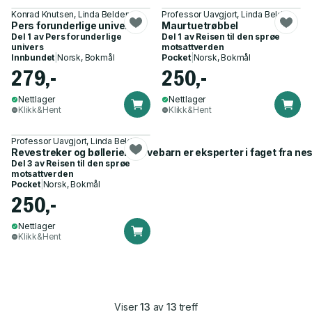
Konrad Knutsen, Linda Belden
Professor Uavgjort, Linda Belden
Pers forunderlige univers
Maurtuetrøbbel
Del 1 av
Pers forunderlige
Del 1 av
Reisen til den sprøe
univers
motsattverden
Innbundet
|
Norsk, Bokmål
Pocket
|
Norsk, Bokmål
279,-
250,-
Nettlager
Nettlager
Klikk&Hent
Klikk&Hent
Professor Uavgjort, Linda Belden
Revestreker og bøllerier - revebarn er eksperter i faget fra ne
Del 3 av
Reisen til den sprøe
motsattverden
Pocket
|
Norsk, Bokmål
250,-
Nettlager
Klikk&Hent
Viser
13
av
13
treff