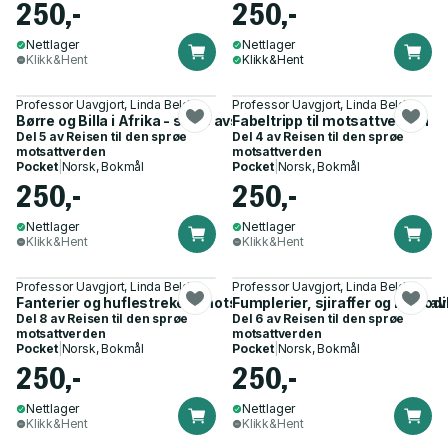
250,-
250,-
Nettlager
Nettlager
Klikk&Hent
Klikk&Hent
Professor Uavgjort, Linda Belden
Professor Uavgjort, Linda Belden
Børre og Billa i Afrika - store avsløringer i hytt, pytt og pine
Fabeltripp til motsattverden
Del 5 av
Reisen til den sprøe
Del 4 av
Reisen til den sprøe
motsattverden
motsattverden
Pocket
|
Norsk, Bokmål
Pocket
|
Norsk, Bokmål
250,-
250,-
Nettlager
Nettlager
Klikk&Hent
Klikk&Hent
Professor Uavgjort, Linda Belden
Professor Uavgjort, Linda Belden
Fanterier og huflestreker i motsattverden - en vill skapelse a
Fumplerier, sjiraffer og krokodil
Del 8 av
Reisen til den sprøe
Del 6 av
Reisen til den sprøe
motsattverden
motsattverden
Pocket
|
Norsk, Bokmål
Pocket
|
Norsk, Bokmål
250,-
250,-
Nettlager
Nettlager
Klikk&Hent
Klikk&Hent