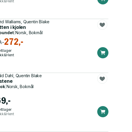
ikk&Hent
id Walliams, Quentin Blake
ten i kjolen
bundet
|
Norsk, Bokmål
272,-
,-
ttlager
ikk&Hent
ld Dahl, Quentin Blake
stene
bok
|
Norsk, Bokmål
69,-
ttlager
ikk&Hent