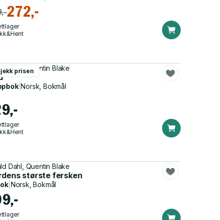
272,-
,-
ttlager
ikk&Hent
ld Dahl, Quentin Blake
jekk prisen
d
ppbok
|
Norsk, Bokmål
29,-
ttlager
ikk&Hent
ld Dahl, Quentin Blake
rdens største fersken
bok
|
Norsk, Bokmål
99,-
ttlager