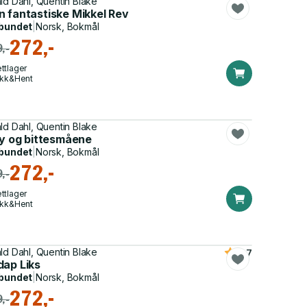
ld Dahl, Quentin Blake
n fantastiske Mikkel Rev
bundet
|
Norsk, Bokmål
272,-
,-
ttlager
ikk&Hent
ld Dahl, Quentin Blake
ly og bittesmåene
bundet
|
Norsk, Bokmål
272,-
,-
ttlager
ikk&Hent
ld Dahl, Quentin Blake
4.7
dap Liks
bundet
|
Norsk, Bokmål
272,-
,-