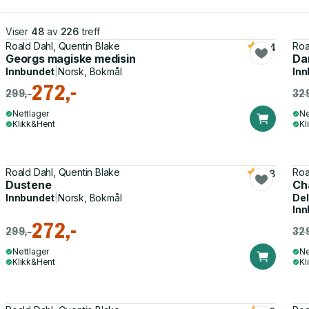
Viser
48
av
226
treff
Roald Dahl, Quentin Blake
Roa
4.4
Georgs magiske medisin
Da
Innbundet
|
Norsk, Bokmål
Inn
272,-
299,-
329
Nettlager
Ne
Klikk&Hent
Kl
Roald Dahl, Quentin Blake
Roa
4.8
Dustene
Cha
Innbundet
|
Norsk, Bokmål
Del
Inn
272,-
299,-
329
Nettlager
Ne
Klikk&Hent
Kl