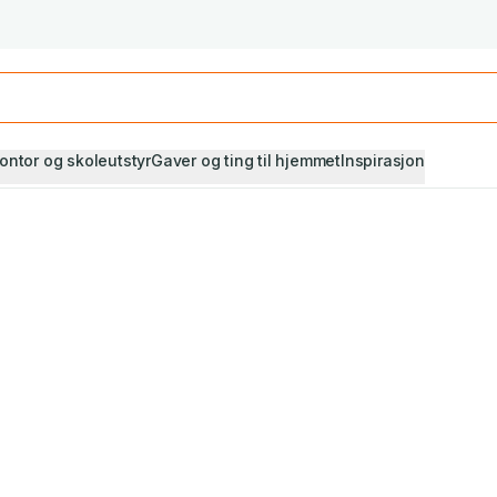
Studiestart! Alle* pensumbøker -20%
Se utvalget her
ontor og skoleutstyr
Gaver og ting til hjemmet
Inspirasjon