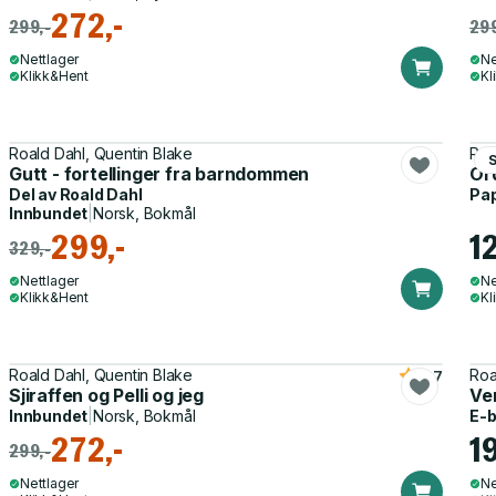
272,-
299,-
299
Nettlager
Ne
Klikk&Hent
Kl
Roald Dahl, Quentin Blake
Roa
S
Gutt - fortellinger fra barndommen
Or
Del av
Roald Dahl
Pa
Innbundet
|
Norsk, Bokmål
299,-
1
329,-
Nettlager
Ne
Klikk&Hent
Kl
Roald Dahl, Quentin Blake
Roa
3.7
Sjiraffen og Pelli og jeg
Ve
Innbundet
|
Norsk, Bokmål
E-
272,-
1
299,-
Nettlager
Ne