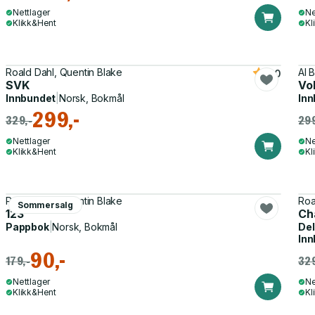
Nettlager
Ne
Klikk&Hent
Kl
Roald Dahl, Quentin Blake
Al 
5.0
SVK
Vok
Innbundet
|
Norsk, Bokmål
Inn
299,-
329,-
299
Nettlager
Ne
Klikk&Hent
Kl
Roald Dahl, Quentin Blake
Roa
Sommersalg
123
Cha
Pappbok
|
Norsk, Bokmål
Del
Inn
90,-
179,-
329
Nettlager
Ne
Klikk&Hent
Kl