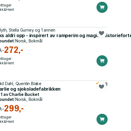
ttlager
ikk&Hent
Blyth, Stella Gurney og 1 annen
s aldri opp - inspirert av ramperim og magisk historiefort
bundet
|
Norsk, Bokmål
272,-
,-
ttlager
ikk&Hent
ld Dahl, Quentin Blake
4.3
rlie og sjokoladefabrikken
 1 av
Charlie Bucket
bundet
|
Norsk, Bokmål
299,-
,-
ttlager
ikk&Hent