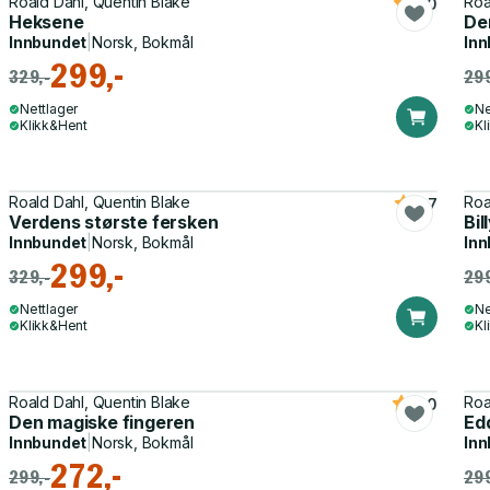
Roald Dahl, Quentin Blake
Roa
5.0
Heksene
De
Innbundet
|
Norsk, Bokmål
Inn
299,-
329,-
299
Nettlager
Ne
Klikk&Hent
Kl
Roald Dahl, Quentin Blake
Roa
3.7
Verdens største fersken
Bil
Innbundet
|
Norsk, Bokmål
Inn
299,-
329,-
299
Nettlager
Ne
Klikk&Hent
Kl
Roald Dahl, Quentin Blake
Roa
4.0
Den magiske fingeren
Ed
Innbundet
|
Norsk, Bokmål
Inn
272,-
299,-
299