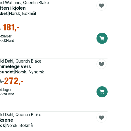
id Walliams, Quentin Blake
ten i kjolen
cket
|
Norsk, Bokmål
181,-
,-
ttlager
ikk&Hent
ld Dahl, Quentin Blake
mmelege vers
bundet
|
Norsk, Nynorsk
272,-
,-
ttlager
ikk&Hent
ld Dahl, Quentin Blake
ksene
bok
|
Norsk, Bokmål