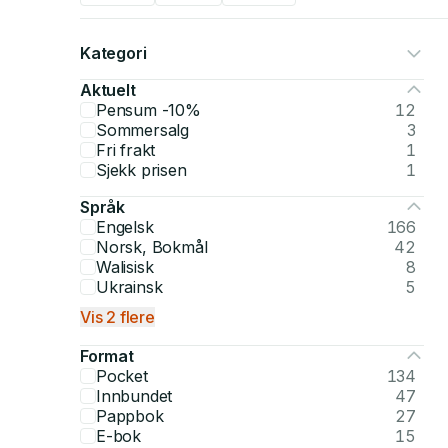
Kategori
Aktuelt
Pensum -10%
12
Sommersalg
3
Fri frakt
1
Sjekk prisen
1
Språk
Engelsk
166
Norsk, Bokmål
42
Walisisk
8
Ukrainsk
5
Vis 2 flere
Format
Pocket
134
Innbundet
47
Pappbok
27
E-bok
15