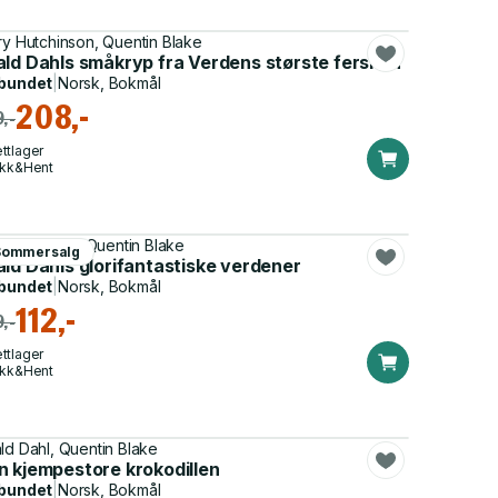
ry Hutchinson, Quentin Blake
ald Dahls småkryp fra Verdens største fersken
bundet
|
Norsk, Bokmål
208,-
,-
ttlager
ikk&Hent
lla Caldwell, Quentin Blake
Sommersalg
ld Dahls glorifantastiske verdener
bundet
|
Norsk, Bokmål
112,-
,-
ttlager
ikk&Hent
ld Dahl, Quentin Blake
n kjempestore krokodillen
bundet
|
Norsk, Bokmål