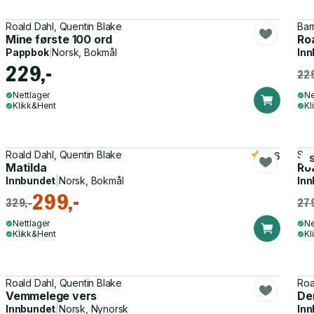
Roald Dahl, Quentin Blake
Bar
Mine første 100 ord
Ro
Pappbok
|
Norsk, Bokmål
Inn
229,-
229
Nettlager
Ne
Klikk&Hent
Kl
Roald Dahl, Quentin Blake
Ste
4.6
Matilda
Roa
Innbundet
|
Norsk, Bokmål
Inn
299,-
329,-
279
Nettlager
Ne
Klikk&Hent
Kl
Roald Dahl, Quentin Blake
Roa
Vemmelege vers
De
Innbundet
|
Norsk, Nynorsk
Inn