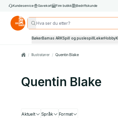
Kundeservice
Gavekort
Finn butikk
Bedriftskunde
Bøker
Barnas ARK
Spill og puslespill
Leker
Hobby
K
/
Illustratører
/
Quentin Blake
Quentin Blake
Aktuelt
Språk
Format