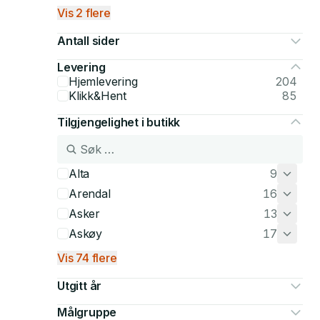
Vis 2 flere
Antall sider
Levering
Hjemlevering
204
Klikk&Hent
85
Tilgjengelighet i butikk
Alta
9
Arendal
16
Asker
13
Askøy
17
Vis 74 flere
Utgitt år
Målgruppe