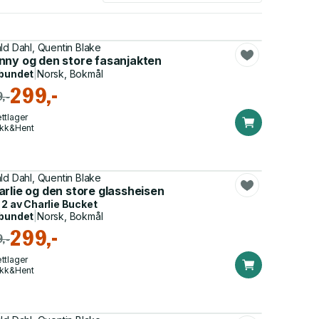
ld Dahl, Quentin Blake
nny og den store fasanjakten
bundet
|
Norsk, Bokmål
299,-
,-
ttlager
ikk&Hent
ld Dahl, Quentin Blake
rlie og den store glassheisen
 2 av
Charlie Bucket
bundet
|
Norsk, Bokmål
299,-
,-
ttlager
ikk&Hent