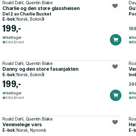
Roald Dahl, Quentin Blake
Dav
Charlie og den store glassheisen
Gut
Del 2 av
Charlie Bucket
Po
E-bok
|
Norsk, Bokmål
199,-
199
Nettlager
Ne
Klikk&Hent
Kl
Roald Dahl, Quentin Blake
Roa
Danny og den store fasanjakten
Ve
E-bok
|
Norsk, Bokmål
Inn
199,-
299
Nettlager
Ne
Klikk&Hent
Kl
Roald Dahl, Quentin Blake
Roa
Vemmelege vers
He
E-bok
|
Norsk, Nynorsk
E-