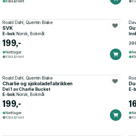
Klikk&Hent
Kl
Roald Dahl, Quentin Blake
Dav
SVK
Gut
E-bok
|
Norsk, Bokmål
Inn
199,-
299
Nettlager
Ne
Klikk&Hent
Kl
Roald Dahl, Quentin Blake
Roa
Charlie og sjokoladefabrikken
Du
Del 1 av
Charlie Bucket
E-
E-bok
|
Norsk, Bokmål
199,-
1
Nettlager
Ne
Klikk&Hent
Kl