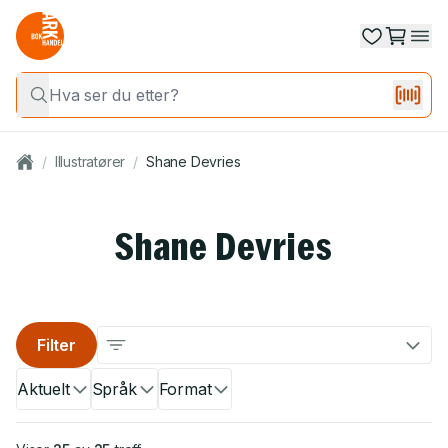
/
Illustratører
/
Shane Devries
Shane Devries
Filter
Aktuelt
Språk
Format