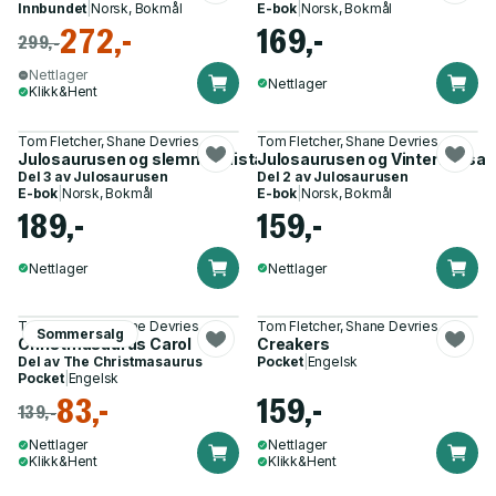
Innbundet
|
Norsk, Bokmål
E-bok
|
Norsk, Bokmål
272,-
169,-
299,-
Nettlager
Nettlager
Klikk&Hent
Tom Fletcher, Shane Devries
Tom Fletcher, Shane Devries
Julosaurusen og slemminglista
Julosaurusen og Vinterheksa
Del 3 av
Julosaurusen
Del 2 av
Julosaurusen
E-bok
|
Norsk, Bokmål
E-bok
|
Norsk, Bokmål
189,-
159,-
Nettlager
Nettlager
Tom Fletcher, Shane Devries
Tom Fletcher, Shane Devries
Sommersalg
Christmasaurus Carol
Creakers
Del av
The Christmasaurus
Pocket
|
Engelsk
Pocket
|
Engelsk
83,-
159,-
139,-
Nettlager
Nettlager
Klikk&Hent
Klikk&Hent