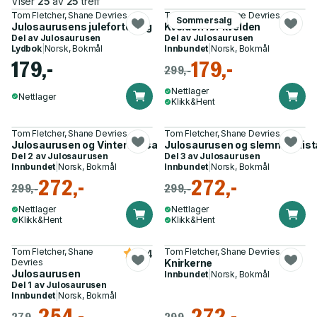
Viser
25
av
25
treff
Tom Fletcher, Shane Devries
Tom Fletcher, Shane Devries
Sommersalg
Julosaurusens julefortelling
Kvelden før kvelden
Del av
Julosaurusen
Del av
Julosaurusen
Lydbok
|
Norsk, Bokmål
Innbundet
|
Norsk, Bokmål
179,-
179,-
299,-
Nettlager
Nettlager
Klikk&Hent
Tom Fletcher, Shane Devries
Tom Fletcher, Shane Devries
Julosaurusen og Vinterheksa
Julosaurusen og slemminglist
Del 2 av
Julosaurusen
Del 3 av
Julosaurusen
Innbundet
|
Norsk, Bokmål
Innbundet
|
Norsk, Bokmål
272,-
272,-
299,-
299,-
Nettlager
Nettlager
Klikk&Hent
Klikk&Hent
Tom Fletcher, Shane
Tom Fletcher, Shane Devries
4.4
Devries
Knirkerne
Julosaurusen
Innbundet
|
Norsk, Bokmål
Del 1 av
Julosaurusen
Innbundet
|
Norsk, Bokmål
254,-
272,-
279,-
299,-