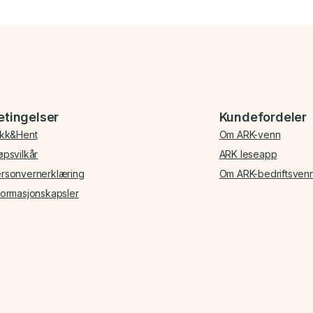
etingelser
Kundefordeler
ikk&Hent
Om ARK-venn
øpsvilkår
ARK leseapp
rsonvernerklæring
Om ARK-bedriftsven
formasjonskapsler