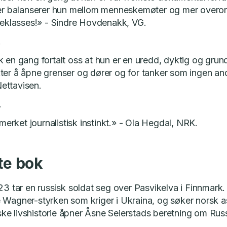
ker balanserer hun mellom menneskemøter og mer overo
steklasses!» - Sindre Hovdenakk, VG.
.
 en gang fortalt oss at hun er en uredd, dyktig og grund
er å åpne grenser og dører og for tanker som ingen andre
ettavisen.
.
utmerket journalistisk instinkt.» - Ola Hegdal, NRK.
te bok
023 tar en russisk soldat seg over Pasvikelva i Finnmark
 Wagner-styrken som kriger i Ukraina, og søker norsk a
e livshistorie åpner Åsne Seierstads beretning om Rus