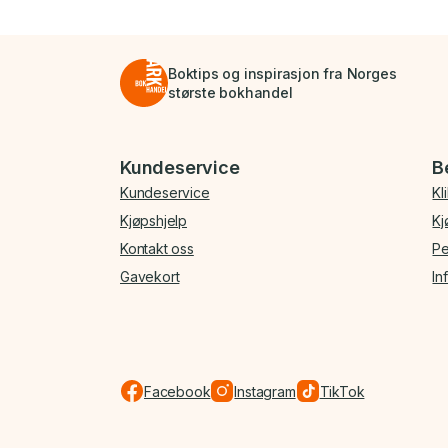
Boktips og inspirasjon fra Norges
største bokhandel
Bunnmeny
Kundeservice
B
Kundeservice
Kl
Kjøpshjelp
Kj
Kontakt oss
Pe
Gavekort
In
Facebook
Instagram
TikTok