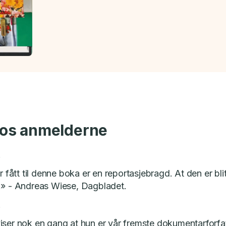
 hos anmelderne
.
ar fått til denne boka er en reportasjebragd. At den er b
.» - Andreas Wiese, Dagbladet.
.
iser nok en gang at hun er vår fremste dokumentarforfatt