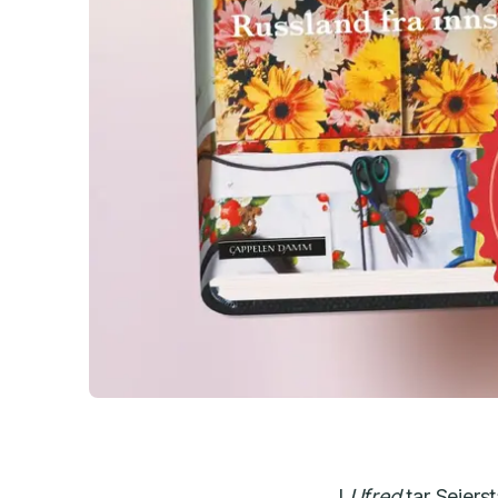
I
Ufred
tar Seiers