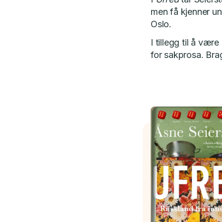
men få kjenner und
Oslo.
I tillegg til å væ
for sakprosa. Bra