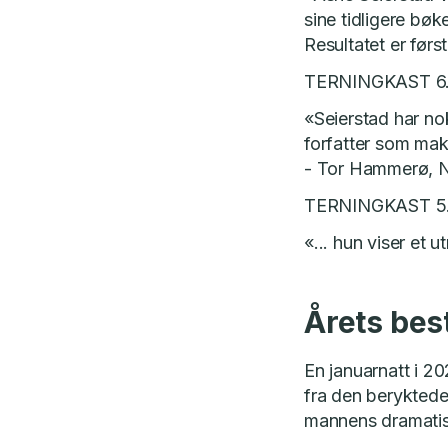
sine tidligere bø
Resultatet er før
TERNINGKAST 6
«Seierstad har nok
forfatter som makt
- Tor Hammerø, N
TERNINGKAST 5
«... hun viser et 
Årets bes
En januarnatt i 2
fra den beryktede
mannens dramatisk