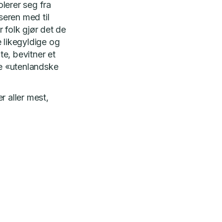
lerer seg fra
seren med til
r folk gjør det de
 likegyldige og
e, bevitner et
de «utenlandske
r aller mest,