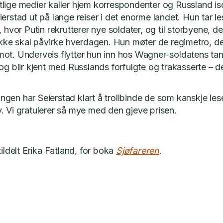
lige medier kaller hjem korrespondenter og Russland iso
erstad ut på lange reiser i det enorme landet. Hun tar le
, hvor Putin rekrutterer nye soldater, og til storbyene, de
 ikke skal påvirke hverdagen. Hun møter de regimetro, de
ot. Underveis flytter hun inn hos Wagner-soldatens tant
 og blir kjent med Russlands forfulgte og trakasserte – 
gen har Seierstad klart å trollbinde de som kanskje lese
. Vi gratulerer så mye med den gjeve prisen.
tildelt Erika Fatland, for boka
Sjøfareren
.