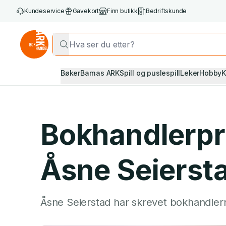
Kundeservice
Gavekort
Finn butikk
Bedriftskunde
Bøker
Barnas ARK
Spill og puslespill
Leker
Hobby
K
Bokhandlerpri
Åsne Seierst
Åsne Seierstad har skrevet bokhandlernes