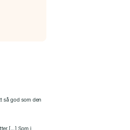
litt så god som den
er.[...] Som i