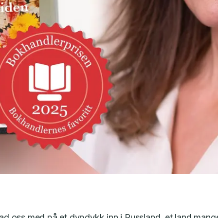
tad oss med på et dypdykk inn i Russland, et land man