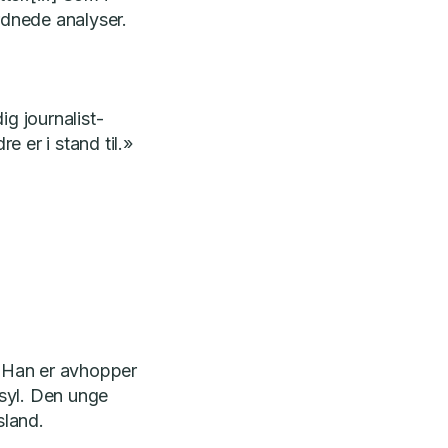
rdnede analyser.
ig journalist-
 er i stand til.»
. Han er avhopper
syl. Den unge
sland.