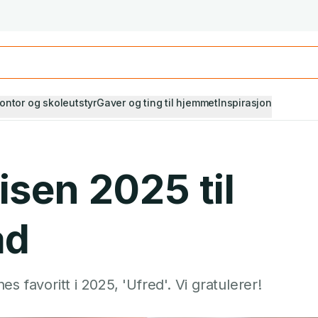
Studiestart! Alle* pensumbøker -20%
Se utvalget her
ontor og skoleutstyr
Gaver og ting til hjemmet
Inspirasjon
sen 2025 til
ad
 favoritt i 2025, 'Ufred'. Vi gratulerer!