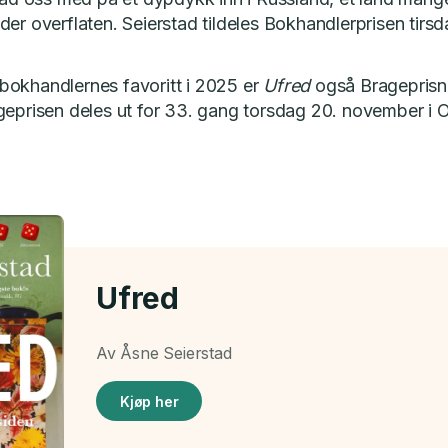
er overflaten. Seierstad tildeles Bokhandlerprisen tirsd
re bokhandlernes favoritt i 2025 er
Ufred
også Brageprisno
geprisen deles ut for 33. gang torsdag 20. november i O
Ufred
Av Åsne Seierstad
Kjøp her