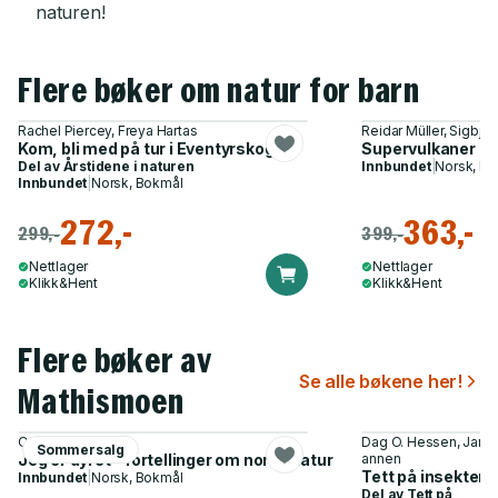
naturen!
Flere bøker om natur for barn
Rachel Piercey, Freya Hartas
Reidar Müller, Sigbjør
Kom, bli med på tur i Eventyrskogen
Supervulkaner og
Del av
Årstidene i naturen
Innbundet
|
Norsk, B
Innbundet
|
Norsk, Bokmål
272,-
363,-
299,-
399,-
Nettlager
Nettlager
Klikk&Hent
Klikk&Hent
Flere bøker av
Se alle bøkene her!
Mathismoen
Ole Mathismoen
Dag O. Hessen, Janni
Sommersalg
Jeg er dyret - fortellinger om norsk natur
annen
Tett på insekter
Innbundet
|
Norsk, Bokmål
Del av
Tett på