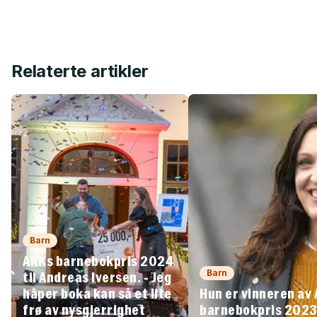
Relaterte artikler
Barn
ARKs barnebokpris 2024
Barn
til Andreas Iversen. - Jeg
håper boka kan så et lite
Hun er vinneren av
frø av nysgjerrighet
barnebokpris 202