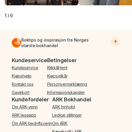
1
/
0
Boktips og inspirasjon fra Norges
største bokhandel
Bunnmeny
Kundeservice
Betingelser
Kundeservice
Klikk&Hent
Kjøpshjelp
Kjøpsvilkår
Kontakt oss
Personvernerklæring
Gavekort
Informasjonskapsler
Kundefordeler
ARK Bokhandel
Om ARK-venn
ARK Innhold
ARK leseapp
Ledige stillinger
Om ARK-bedriftsvenn
Om ARK
Bærekraft i ARK