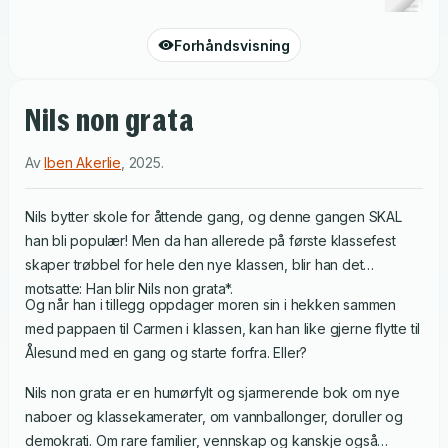
Forhåndsvisning
Nils non grata
Av
Iben Akerlie
,
2025
.
Nils bytter skole for åttende gang, og denne gangen SKAL
han bli populær! Men da han allerede på første klassefest
skaper trøbbel for hele den nye klassen, blir han det
motsatte: Han blir Nils non grata*.
Og når han i tillegg oppdager moren sin i hekken sammen
med pappaen til Carmen i klassen, kan han like gjerne flytte til
Ålesund med en gang og starte forfra. Eller?
Nils non grata er en humørfylt og sjarmerende bok om nye
naboer og klassekamerater, om vannballonger, doruller og
demokrati. Om rare familier, vennskap og kanskje også