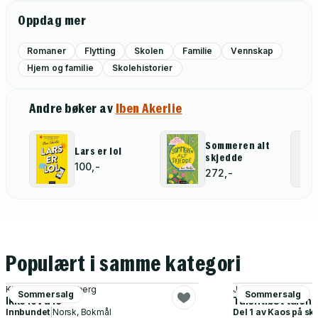
Oppdag mer
Romaner
Flytting
Skolen
Familie
Vennskap
Hjem og familie
Skolehistorier
Andre bøker av
Iben Akerlie
Sommeren alt
Lars er lol
skjedde
100,-
272,-
Populært i samme kategori
Kine Jeanette Solberg
Jason Platt
Sommersalg
Sommersalg
Ikke lov å le
Talentløst talen
Innbundet
|
Norsk, Bokmål
Del 1 av
Kaos på sk