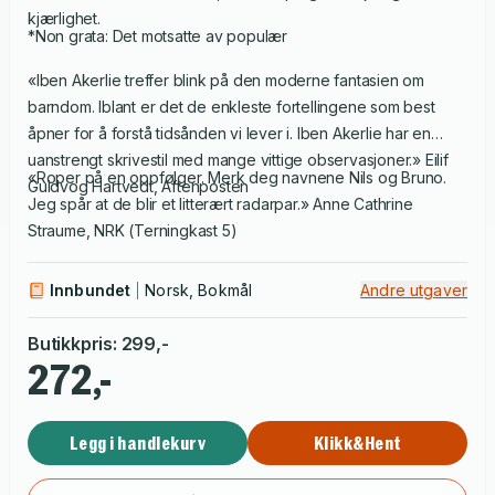
kjærlighet.
*Non grata: Det motsatte av populær
«Iben Akerlie treffer blink på den moderne fantasien om
barndom. Iblant er det de enkleste fortellingene som best
åpner for å forstå tidsånden vi lever i. Iben Akerlie har en
uanstrengt skrivestil med mange vittige observasjoner.» Eilif
«Roper på en oppfølger. Merk deg navnene Nils og Bruno.
Guldvog Hartvedt, Aftenposten
Jeg spår at de blir et litterært radarpar.» Anne Cathrine
Straume, NRK (Terningkast 5)
Innbundet
Norsk, Bokmål
Andre utgaver
Butikkpris
:
299
,-
272,-
Legg i handlekurv
Klikk&Hent