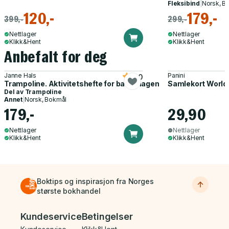
Fleksibind
|
Norsk, B
120,-
179,-
399,-
299,-
Nettlager
Nettlager
Klikk&Hent
Klikk&Hent
Anbefalt for deg
Janne Hals
Panini
5.0
Trampoline. Aktivitetshefte for barnehagen
Samlekort World
Del av
Trampoline
Annet
|
Norsk, Bokmål
179,-
29,90
Nettlager
Nettlager
Klikk&Hent
Klikk&Hent
Boktips og inspirasjon fra Norges
største bokhandel
Bunnmeny
Kundeservice
Betingelser