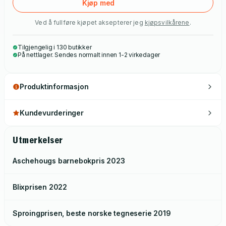
Kjøp med
Ved å fullføre kjøpet aksepterer jeg
kjøpsvilkårene
.
Tilgjengelig i 130 butikker
På nettlager. Sendes normalt innen 1-2 virkedager
Produktinformasjon
Kundevurderinger
Utmerkelser
Aschehougs barnebokpris
2023
Blixprisen
2022
Sproingprisen, beste norske tegneserie
2019