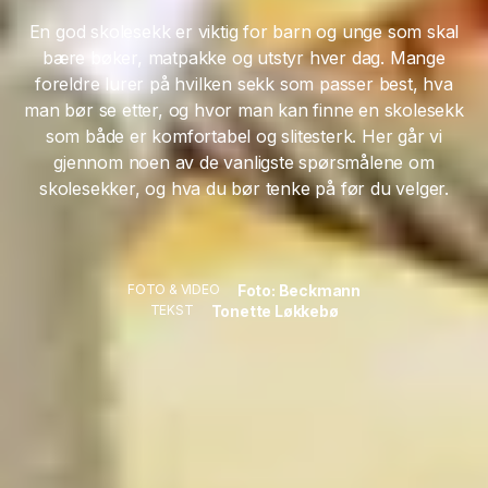
En god skolesekk er viktig for barn og unge som skal
bære bøker, matpakke og utstyr hver dag. Mange
foreldre lurer på hvilken sekk som passer best, hva
man bør se etter, og hvor man kan finne en skolesekk
som både er komfortabel og slitesterk. Her går vi
gjennom noen av de vanligste spørsmålene om
skolesekker, og hva du bør tenke på før du velger.
Foto: Beckmann
FOTO & VIDEO
Tonette Løkkebø
TEKST