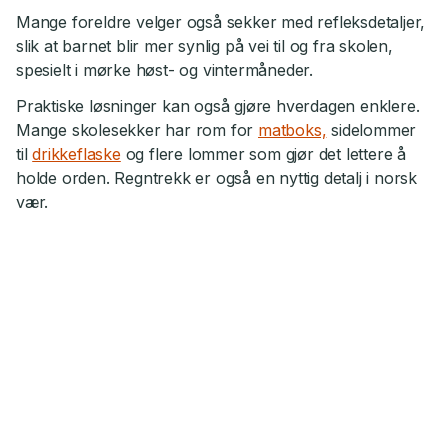
Mange foreldre velger også sekker med refleksdetaljer,
slik at barnet blir mer synlig på vei til og fra skolen,
spesielt i mørke høst- og vintermåneder.
Praktiske løsninger kan også gjøre hverdagen enklere.
Mange skolesekker har rom for
matboks,
sidelommer
til
drikkeflaske
og flere lommer som gjør det lettere å
holde orden. Regntrekk er også en nyttig detalj i norsk
vær.
Beckmann
Beckmann
Sekk Beckmann 22L Classic Seashell
Sekk Beckmann 22L
Del av
Classic
Del av
Classic
22 l
22 l
1 099,-
1 099,-
Utsolgt
Nettlager
Klikk&Hent
Klikk&Hent