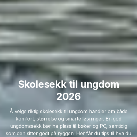
Skolesekk til ungdom
2026
Å velge riktig skolesekk til ungdom handler om både
komfort, størrelse og smarte løsninger. En god
ungdomssekk bør ha plass til bøker og PC, samtidig
som den sitter godt på ryggen. Her får du tips til hva du