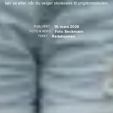
bør se etter når du velger skolesekk til ungdomsskolen.
19. mars 2026
PUBLISERT
Foto: Beckmann
FOTO & VIDEO
Redaksjonen
TEKST