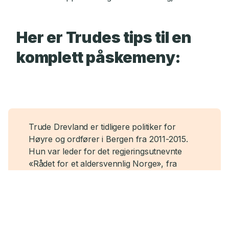
Her er Trudes tips til en
komplett påskemeny:
Trude Drevland er tidligere politiker for
Høyre og ordfører i Bergen fra 2011-2015.
Hun var leder for det regjeringsutnevnte
«Rådet for et aldersvennlig Norge», fra
2019-2022. Hun ble i 2019 utnevnt til
honorær konsul for Georgia. I 2016 ga hun
ut sin selvbiografi. Hun har deltatt i en rekke
norske TV-programmer. Drevland har siden
2019 vært medlem av Kringkastingsrådet og