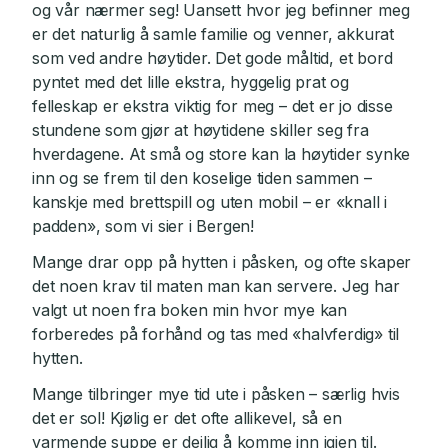
og vår nærmer seg! Uansett hvor jeg befinner meg
er det naturlig å samle familie og venner, akkurat
som ved andre høytider. Det gode måltid, et bord
pyntet med det lille ekstra, hyggelig prat og
felleskap er ekstra viktig for meg – det er jo disse
stundene som gjør at høytidene skiller seg fra
hverdagene. At små og store kan la høytider synke
inn og se frem til den koselige tiden sammen –
kanskje med brettspill og uten mobil – er «knall i
padden», som vi sier i Bergen!
Mange drar opp på hytten i påsken, og ofte skaper
det noen krav til maten man kan servere. Jeg har
valgt ut noen fra boken min hvor mye kan
forberedes på forhånd og tas med «halvferdig» til
hytten.
Mange tilbringer mye tid ute i påsken – særlig hvis
det er sol! Kjølig er det ofte allikevel, så en
varmende suppe er deilig å komme inn igjen til.