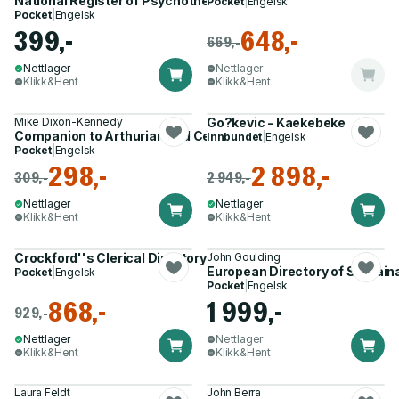
National Register of Psychotherapists 2002
Pocket
|
Engelsk
Pocket
|
Engelsk
399,-
648,-
669,-
Nettlager
Nettlager
Klikk&Hent
Klikk&Hent
Mike Dixon-Kennedy
Go?kevic - Kaekebeke
Companion to Arthurian and Celtic Myths and Legends
Innbundet
|
Engelsk
Pocket
|
Engelsk
298,-
2 898,-
309,-
2 949,-
Nettlager
Nettlager
Klikk&Hent
Klikk&Hent
Crockford''s Clerical Directory 2024-25
John Goulding
European Directory of Sustaina
Pocket
|
Engelsk
Pocket
|
Engelsk
868,-
1 999,-
929,-
Nettlager
Nettlager
Klikk&Hent
Klikk&Hent
Laura Feldt
John Berra