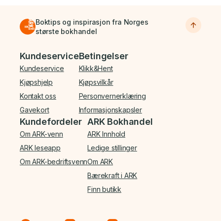
Boktips og inspirasjon fra Norges
største bokhandel
Bunnmeny
Kundeservice
Betingelser
Kundeservice
Klikk&Hent
Kjøpshjelp
Kjøpsvilkår
Kontakt oss
Personvernerklæring
Gavekort
Informasjonskapsler
Kundefordeler
ARK Bokhandel
Om ARK-venn
ARK Innhold
ARK leseapp
Ledige stillinger
Om ARK-bedriftsvenn
Om ARK
Bærekraft i ARK
Finn butikk