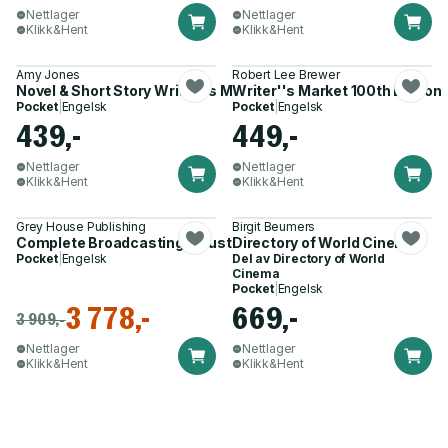
Nettlager
Nettlager
Klikk&Hent
Klikk&Hent
Amy Jones
Robert Lee Brewer
Novel & Short Story Writer''s Market 40th Edition
Writer''s Market 100th Edition
Pocket
|
Engelsk
Pocket
|
Engelsk
439,-
449,-
Nettlager
Nettlager
Klikk&Hent
Klikk&Hent
Grey House Publishing
Birgit Beumers
Complete Broadcasting Industry Guide
Directory of World Cinema
Pocket
|
Engelsk
Del av
Directory of World
Cinema
Pocket
|
Engelsk
3 778,-
669,-
3 909,-
Nettlager
Nettlager
Klikk&Hent
Klikk&Hent