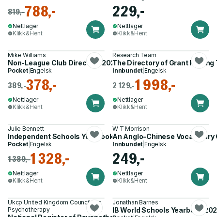
788,-
229,-
819,-
Nettlager
Nettlager
Klikk&Hent
Klikk&Hent
Mike Williams
Research Team
Non-League Club Directory 2023/24
The Directory of Grant Making
Pocket
|
Engelsk
Innbundet
|
Engelsk
378,-
1 998,-
389,-
2 129,-
Nettlager
Nettlager
Klikk&Hent
Klikk&Hent
Julie Bennett
W T Morrison
Independent Schools Yearbook 2025-2026
An Anglo-Chinese Vocabulary 
Pocket
|
Engelsk
Innbundet
|
Engelsk
1 328,-
249,-
1 389,-
Nettlager
Nettlager
Klikk&Hent
Klikk&Hent
Ukcp United Kingdom Council For
Jonathan Barnes
Psychotherapy
IB World Schools Yearbook 202