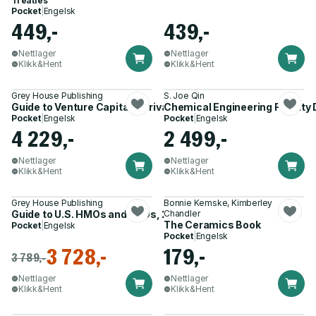
Treaties
Pocket
|
Engelsk
449,-
439,-
Nettlager
Nettlager
Klikk&Hent
Klikk&Hent
Grey House Publishing
S. Joe Qin
Guide to Venture Capital & Private Equity Firms, 2026
Chemical Engineering Faculty
Pocket
|
Engelsk
Pocket
|
Engelsk
4 229,-
2 499,-
Nettlager
Nettlager
Klikk&Hent
Klikk&Hent
Grey House Publishing
Bonnie Kemske, Kimberley
Guide to U.S. HMOs and PPOs, 2026
Chandler
The Ceramics Book
Pocket
|
Engelsk
Pocket
|
Engelsk
3 728,-
179,-
3 789,-
Nettlager
Nettlager
Klikk&Hent
Klikk&Hent