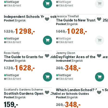
Nettlager
Nettlager
Klikk&Hent
Klikk&Hent
Independent Schools Yearbook 2024-2025
Jessica Threlfall
The Guide to New Trusts 2025
Pocket
|
Engelsk
Pocket
|
Engelsk
1 298,-
1 028,-
1 329,-
1 049,-
Nettlager
Nettlager
Klikk&Hent
Klikk&Hent
Ross Hardy
Jeremy Dixon
The Guide to Grants for Individuals in Need 2024/25
Day Fighter Aces of the Luftwa
Pocket
|
Engelsk
Innbundet
|
Engelsk
1 628,-
348,-
1 729,-
369,-
Nettlager
Nettlager
Klikk&Hent
Klikk&Hent
Scotland's Gardens Scheme
Which London School? & the S
Scottish Gardens Open for Charity 2025
Del av
Schools Guides
Pocket
|
Engelsk
Pocket
|
Engelsk
159,-
348,-
369,-