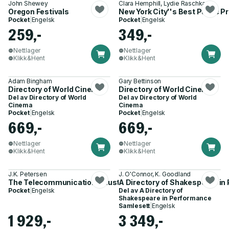
John Shewey
Clara Hemphill, Lydie Raschka
Oregon Festivals
New York City''s Best Public 
Pocket
|
Engelsk
Pocket
|
Engelsk
259,-
349,-
Nettlager
Nettlager
Klikk&Hent
Klikk&Hent
Adam Bingham
Gary Bettinson
Directory of World Cinema
Directory of World Cinema
Del av
Directory of World
Del av
Directory of World
Cinema
Cinema
Pocket
|
Engelsk
Pocket
|
Engelsk
669,-
669,-
Nettlager
Nettlager
Klikk&Hent
Klikk&Hent
J.K. Petersen
J. O'Connor, K. Goodland
The Telecommunications Illustrated Dictionary
A Directory of Shakespeare in
Pocket
|
Engelsk
Del av
A Directory of
Shakespeare in Performance
Samlesett
|
Engelsk
1 929,-
3 349,-