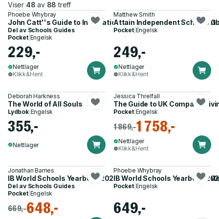
Viser
48
av
88
treff
Phoebe Whybray
Matthew Smith
John Catt''s Guide to International Schools 2024/25: The auth
Attain Independent Schools G
Del av
Schools Guides
Pocket
|
Engelsk
Pocket
|
Engelsk
229,-
249,-
Nettlager
Nettlager
Klikk&Hent
Klikk&Hent
Deborah Harkness
Jessica Threlfall
The World of All Souls
The Guide to UK Company Givi
Lydbok
|
Engelsk
Pocket
|
Engelsk
355,-
1 758,-
1 869,-
Nettlager
Nettlager
Klikk&Hent
Jonathan Barnes
Phoebe Whybray
IB World Schools Yearbook 2022: The Official Guide to Schoo
IB World Schools Yearbook 202
Del av
Schools Guides
Pocket
|
Engelsk
Pocket
|
Engelsk
648,-
649,-
669,-