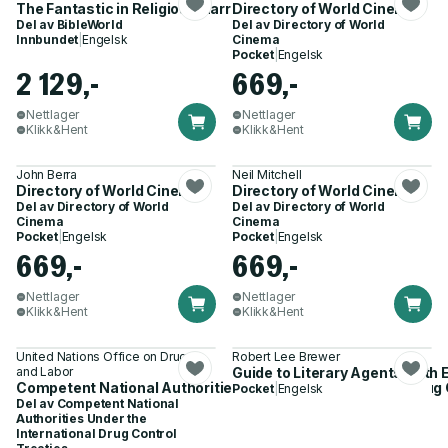
The Fantastic in Religious Narrative from Exodus to Elisha
Directory of World Cinema
Del av
BibleWorld
Del av
Directory of World
Innbundet
|
Engelsk
Cinema
Pocket
|
Engelsk
2 129,-
669,-
Nettlager
Nettlager
Klikk&Hent
Klikk&Hent
John Berra
Neil Mitchell
Directory of World Cinema
Directory of World Cinema
Del av
Directory of World
Del av
Directory of World
Cinema
Cinema
Pocket
|
Engelsk
Pocket
|
Engelsk
669,-
669,-
Nettlager
Nettlager
Klikk&Hent
Klikk&Hent
United Nations Office on Drugs
Robert Lee Brewer
and Labor
Guide to Literary Agents 30th E
Competent National Authorities Under the International Drug 
Pocket
|
Engelsk
Del av
Competent National
Authorities Under the
International Drug Control