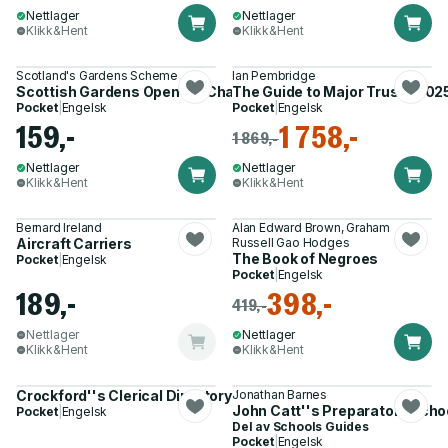
Nettlager
Nettlager
Klikk&Hent
Klikk&Hent
Scotland's Gardens Scheme
Ian Pembridge
Scottish Gardens Open for Charity 2026
The Guide to Major Trusts 202
Pocket
|
Engelsk
Pocket
|
Engelsk
159,-
1 758,-
1 869,-
Nettlager
Nettlager
Klikk&Hent
Klikk&Hent
Bernard Ireland
Alan Edward Brown, Graham
Aircraft Carriers
Russell Gao Hodges
The Book of Negroes
Pocket
|
Engelsk
Pocket
|
Engelsk
189,-
398,-
419,-
Nettlager
Nettlager
Klikk&Hent
Klikk&Hent
Crockford''s Clerical Directory 2022-23
Jonathan Barnes
John Catt''s Preparatory Schoo
Pocket
|
Engelsk
Del av
Schools Guides
Pocket
|
Engelsk