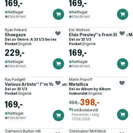
169,-
169,-
Nettlager
Nettlager
Klikk&Hent
Klikk&Hent
Ryan Pinkard
Eric Wolfson
Shoegaze
Elvis Presley''s From Elvis in
Del av
Genre: A 33 1/3 Series
Del av
33 1/3
Pocket
|
Engelsk
Pocket
|
Engelsk
229,-
169,-
Nettlager
Nettlager
Klikk&Hent
Klikk&Hent
Ray Padgett
Martin Popoff
Various Artists'' I''m Your Fan: The Songs of Leonard Cohen
Metallica
Del av
33 1/3
Del av
Album by Album
Pocket
|
Engelsk
Innbundet
|
Engelsk
398,-
169,-
409,-
Forhåndsbestill
Nettlager
Forventes i salg
Klikk&Hent
17.09.2026
Clemency Burton-Hill
Christopher McKittrick