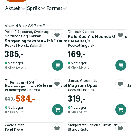
Aktuelt
Språk
Format
Viser
48
av
897
treff
Peter Fjågesund, Sveinung
Dr. Leah Kardos
Nordstoga og 1 annen
Kate Bush''s Hounds Of Love
Songen og teksten - frå Draumkvedet til Dimmu Borgir
Del av
33 1/3
Pocket
|
Norsk, Bokmål
Pocket
|
Engelsk
385,-
169,-
Nettlager
Nettlager
Klikk&Hent
Klikk&Hent
Thomas Nelson
James Greene Jr.
Pensum -10%
KJV Large Print Reference Bible, Brown Leathersoft, Red Lette
Magnum Opus
Praktutgave
|
Engelsk
Pocket
|
Engelsk
584,-
319,-
649,-
Nettlager
Nettlager
Klikk&Hent
Klikk&Hent
Zadie Smith
Małgorzata Janicka-Słysz, Rūta
Feel Free
Stanevičiūtė