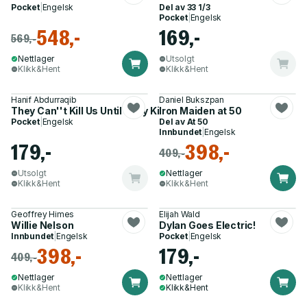
Pocket
|
Engelsk
Del av
33 1/3
Pocket
|
Engelsk
548,-
169,-
569,-
Nettlager
Utsolgt
Klikk&Hent
Klikk&Hent
Hanif Abdurraqib
Daniel Bukszpan
They Can''t Kill Us Until They Kill Us
Iron Maiden at 50
Pocket
|
Engelsk
Del av
At 50
Innbundet
|
Engelsk
179,-
398,-
409,-
Utsolgt
Nettlager
Klikk&Hent
Klikk&Hent
Geoffrey Himes
Elijah Wald
Willie Nelson
Dylan Goes Electric!
Innbundet
|
Engelsk
Pocket
|
Engelsk
398,-
179,-
409,-
Nettlager
Nettlager
Klikk&Hent
Klikk&Hent