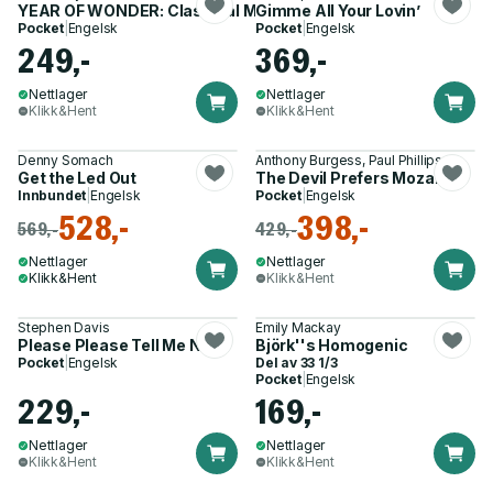
YEAR OF WONDER: Classical Music for Every Day
Gimme All Your Lovin’
Pocket
|
Engelsk
Pocket
|
Engelsk
249,-
369,-
Nettlager
Nettlager
Klikk&Hent
Klikk&Hent
Denny Somach
Anthony Burgess, Paul Phillips
Get the Led Out
The Devil Prefers Mozart
Innbundet
|
Engelsk
Pocket
|
Engelsk
528,-
398,-
569,-
429,-
Nettlager
Nettlager
Klikk&Hent
Klikk&Hent
Stephen Davis
Emily Mackay
Please Please Tell Me Now
Björk''s Homogenic
Pocket
|
Engelsk
Del av
33 1/3
Pocket
|
Engelsk
229,-
169,-
Nettlager
Nettlager
Klikk&Hent
Klikk&Hent