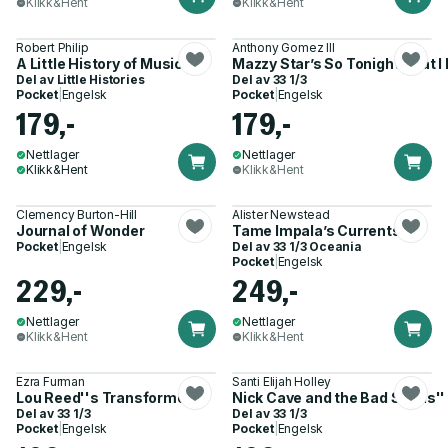
Klikk&Hent
Klikk&Hent
Robert Philip
Anthony Gomez III
A Little History of Music
Mazzy Star’s So Tonight That I
Del av
Little Histories
Del av
33 1/3
Pocket
|
Engelsk
Pocket
|
Engelsk
179,-
179,-
Nettlager
Nettlager
Klikk&Hent
Klikk&Hent
Clemency Burton-Hill
Alister Newstead
Journal of Wonder
Tame Impala’s Currents
Pocket
|
Engelsk
Del av
33 1/3 Oceania
Pocket
|
Engelsk
229,-
249,-
Nettlager
Nettlager
Klikk&Hent
Klikk&Hent
Ezra Furman
Santi Elijah Holley
Lou Reed''s Transformer
Nick Cave and the Bad Seeds''
Del av
33 1/3
Del av
33 1/3
Pocket
|
Engelsk
Pocket
|
Engelsk