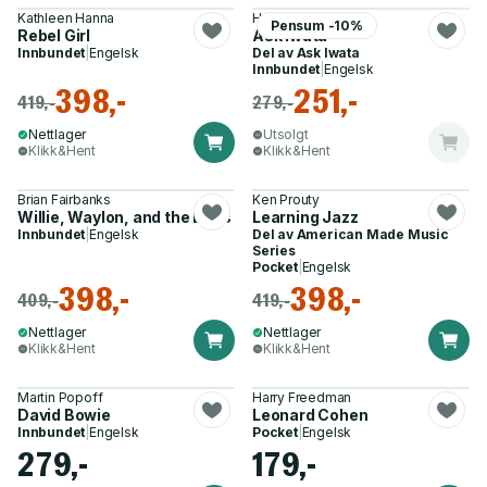
Kathleen Hanna
Hobonichi
Pensum -10%
Rebel Girl
Ask Iwata
Innbundet
|
Engelsk
Del av
Ask Iwata
Innbundet
|
Engelsk
398,-
251,-
419,-
279,-
Nettlager
Utsolgt
Klikk&Hent
Klikk&Hent
Brian Fairbanks
Ken Prouty
Willie, Waylon, and the Boys
Learning Jazz
Innbundet
|
Engelsk
Del av
American Made Music
Series
Pocket
|
Engelsk
398,-
398,-
409,-
419,-
Nettlager
Nettlager
Klikk&Hent
Klikk&Hent
Martin Popoff
Harry Freedman
David Bowie
Leonard Cohen
Innbundet
|
Engelsk
Pocket
|
Engelsk
279,-
179,-