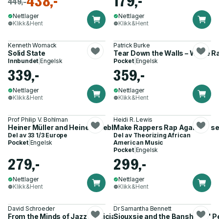
438,-
179,-
449,-
Nettlager
Nettlager
Klikk&Hent
Klikk&Hent
Kenneth Womack
Patrick Burke
Solid State
Tear Down the Walls – White R
Innbundet
|
Engelsk
Pocket
|
Engelsk
339,-
359,-
Nettlager
Nettlager
Klikk&Hent
Klikk&Hent
Prof Philip V. Bohlman
Heidi R. Lewis
Heiner Müller and Heiner Goebbels’s Wolokolamsker Chauss
Make Rappers Rap Again
Del av
33 1/3 Europe
Del av
Theorizing African
Pocket
|
Engelsk
American Music
Pocket
|
Engelsk
279,-
299,-
Nettlager
Nettlager
Klikk&Hent
Klikk&Hent
David Schroeder
Dr Samantha Bennett
From the Minds of Jazz Musicians, Volume II
Siouxsie and the Banshees'' 