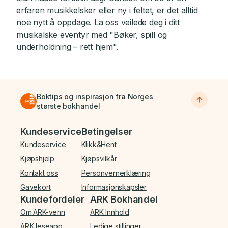
erfaren musikkelsker eller ny i feltet, er det alltid
noe nytt å oppdage. La oss veilede deg i ditt
musikalske eventyr med "Bøker, spill og
underholdning – rett hjem".
Boktips og inspirasjon fra Norges
største bokhandel
Bunnmeny
Kundeservice
Betingelser
Kundeservice
Klikk&Hent
Kjøpshjelp
Kjøpsvilkår
Kontakt oss
Personvernerklæring
Gavekort
Informasjonskapsler
Kundefordeler
ARK Bokhandel
Om ARK-venn
ARK Innhold
ARK leseapp
Ledige stillinger