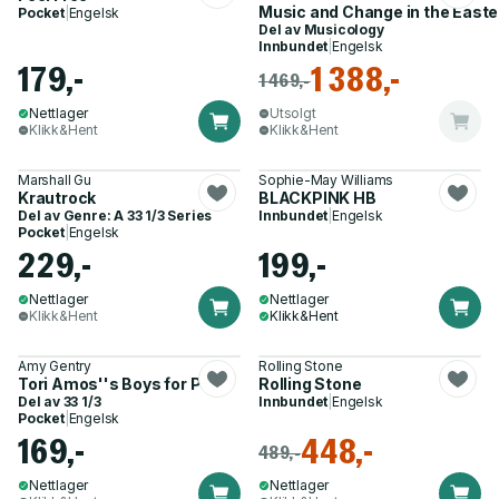
Music and Change in the Easter
Pocket
|
Engelsk
Del av
Musicology
Innbundet
|
Engelsk
179,-
1 388,-
1 469,-
Nettlager
Utsolgt
Klikk&Hent
Klikk&Hent
Marshall Gu
Sophie-May Williams
Krautrock
BLACKPINK HB
Del av
Genre: A 33 1/3 Series
Innbundet
|
Engelsk
Pocket
|
Engelsk
229,-
199,-
Nettlager
Nettlager
Klikk&Hent
Klikk&Hent
Amy Gentry
Rolling Stone
Tori Amos''s Boys for Pele
Rolling Stone
Del av
33 1/3
Innbundet
|
Engelsk
Pocket
|
Engelsk
169,-
448,-
489,-
Nettlager
Nettlager