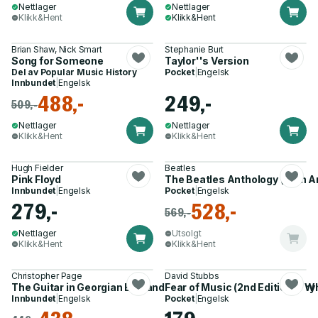
Nettlager
Nettlager
Klikk&Hent
Klikk&Hent
Brian Shaw, Nick Smart
Stephanie Burt
Song for Someone
Taylor''s Version
Del av
Popular Music History
Pocket
|
Engelsk
Innbundet
|
Engelsk
488,-
249,-
509,-
Nettlager
Nettlager
Klikk&Hent
Klikk&Hent
Hugh Fielder
Beatles
Pink Floyd
The Beatles Anthology (25th An
Innbundet
|
Engelsk
Pocket
|
Engelsk
279,-
528,-
569,-
Nettlager
Utsolgt
Klikk&Hent
Klikk&Hent
Christopher Page
David Stubbs
The Guitar in Georgian England – A Social and Musical History
Fear of Music (2nd Edition) – 
Innbundet
|
Engelsk
Pocket
|
Engelsk