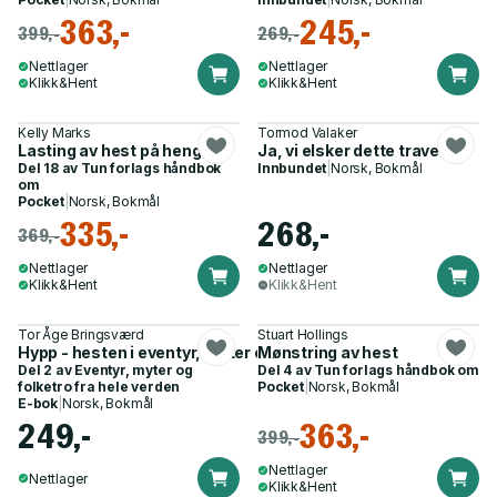
363,-
245,-
399,-
269,-
Nettlager
Nettlager
Klikk&Hent
Klikk&Hent
Kelly Marks
Tormod Valaker
Lasting av hest på henger
Ja, vi elsker dette travet
Del 18 av
Tun forlags håndbok
Innbundet
|
Norsk, Bokmål
om
Pocket
|
Norsk, Bokmål
335,-
268,-
369,-
Nettlager
Nettlager
Klikk&Hent
Klikk&Hent
Tor Åge Bringsværd
Stuart Hollings
Hypp - hesten i eventyr, myter og folketro fra hele verden
Mønstring av hest
Del 2 av
Eventyr, myter og
Del 4 av
Tun forlags håndbok om
folketro fra hele verden
Pocket
|
Norsk, Bokmål
E-bok
|
Norsk, Bokmål
249,-
363,-
399,-
Nettlager
Nettlager
Klikk&Hent