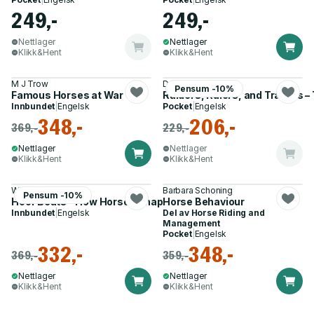
249,-
249,-
Nettlager
Nettlager
Klikk&Hent
Klikk&Hent
M J Trow
David Chaffetz
Pensum -10%
Famous Horses at War
Raiders, Rulers, and Traders –
Innbundet
|
Engelsk
Pocket
|
Engelsk
348,-
206,-
369,-
229,-
Nettlager
Nettlager
Klikk&Hent
Klikk&Hent
William T. Taylor
Barbara Schoning
Pensum -10%
Hoof Beats – How Horses Shaped Human History
Horse Behaviour
Innbundet
|
Engelsk
Del av
Horse Riding and
Management
Pocket
|
Engelsk
332,-
348,-
369,-
359,-
Nettlager
Nettlager
Klikk&Hent
Klikk&Hent