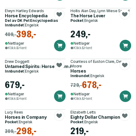
Elwyn Hartley Edwards
Hollis Alan Day, Lynn Wiese Sneyd
Horse Encyclopedia
The Horse Lover
Del av
DK Pet Encyclopedias
Pocket
|
Engelsk
Innbundet
|
Engelsk
398,-
249,-
409,-
Nettlager
Nettlager
Klikk&Hent
Klikk&Hent
Drew Doggett
Countess of Euston Clare, Derry
Untamed Spirits: Horses from Around the World
Moore
Horses
Innbundet
|
Engelsk
Innbundet
|
Engelsk
679,-
678,-
729,-
Nettlager
Nettlager
Klikk&Hent
Klikk&Hent
Lucy Rees
Elizabeth Letts
Horses in Company
Eighty Dollar Champion
Pocket
|
Engelsk
Pocket
|
Engelsk
298,-
219,-
309,-