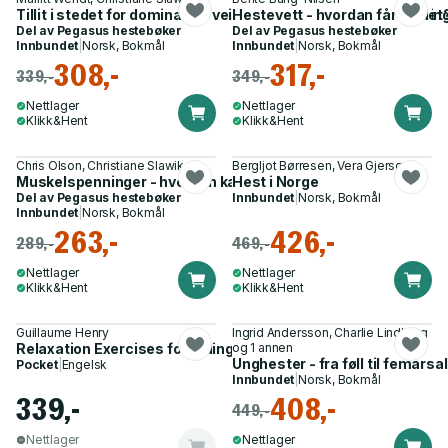
Tillit i stedet for dominans - veien til en bedre hestehåndterin
Hestevett - hvordan får du det
Del av
Pegasus hestebøker
Del av
Pegasus hestebøker
Innbundet
|
Norsk, Bokmål
Innbundet
|
Norsk, Bokmål
308,-
317,-
339,-
349,-
Nettlager
Nettlager
Klikk&Hent
Klikk&Hent
Chris Olson, Christiane Slawik
Bergljot Børresen, Vera Gjersøe
Muskelspenninger - hvordan kan de løses?
Hest i Norge
Del av
Pegasus hestebøker
Innbundet
|
Norsk, Bokmål
Innbundet
|
Norsk, Bokmål
263,-
426,-
289,-
469,-
Nettlager
Nettlager
Klikk&Hent
Klikk&Hent
Guillaume Henry
Ingrid Andersson, Charlie Lindberg
Relaxation Exercises for Riding Horses
og 1 annen
Unghester - fra føll til femårsa
Pocket
|
Engelsk
Innbundet
|
Norsk, Bokmål
339,-
408,-
449,-
Nettlager
Nettlager