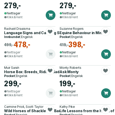
279,-
279,-
Nettlager
Nettlager
Klikk&Hent
Klikk&Hent
Rachaël Draaisma
Suzanne Rogers
Language Signs and Calming Signals of Horses
Equine Behaviour in Mind
Innbundet
|
Engelsk
Pocket
|
Engelsk
478,-
398,-
499,-
419,-
Nettlager
Nettlager
Klikk&Hent
Klikk&Hent
Muir Sarah
Monty Roberts
Horse Box: Breeds, Riding, Saddlery & Care
Ask Monty
Pocket
|
Engelsk
Pocket
|
Engelsk
299,-
199,-
Nettlager
Nettlager
Klikk&Hent
Klikk&Hent
Carmine Prioli, Scott Taylor
Kathy Pike
Wild Horses of Shackleford Banks
Life Lessons from the Heart o
Pocket
|
Engelsk
Pocket
|
Engelsk