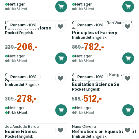
Nettlager
Nettlager
Klikk&Hent
Klikk&Hent
Ulrich Raulff
Christopher Colles, Ron Ware og 1
Pensum -10%
Pensum -10%
Farewell to the Horse
annen
Principles of Farriery
Pocket
|
Engelsk
Innbundet
|
Engelsk
206,-
782,-
229,-
869,-
Nettlager
Nettlager
Klikk&Hent
Klikk&Hent
Cecilia Lönnell
Andrew McLean, Uta Konig von
Pensum -10%
Pensum -10%
Sport Horse
Borstel og 2 andre
Equitation Science 2e
Innbundet
|
Engelsk
Pocket
|
Engelsk
278,-
512,-
309,-
569,-
Nettlager
Nettlager
Klikk&Hent
Klikk&Hent
Jec Aristotle Ballou
Nuno Oliveira
Equine Fitness
Reflections on Equestrian Art
Pocket
|
Engelsk
Innbundet
|
Engelsk