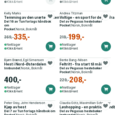
Klikk&Hent
Klikk&Hent
Kelly Marks
Andrea Titzman
Temming av den urørte hesten
Voltige - en sport for deg? - f
Del 16 av
Tun forlags håndbok
Del av
Pegasus hestebøker
om
Pocket
|
Norsk, Bokmål
Pocket
|
Norsk, Bokmål
335,-
199,-
369,-
219,-
Nettlager
Nettlager
Klikk&Hent
Klikk&Hent
Bjørn Brænd, Egil Simensen
Bente Bang-Nilsen
Hest i Nord-Østerdalen
Feltritt - fra start til mål
Innbundet
|
Norsk, Bokmål
Del av
Pegasus hestebøker
Pocket
|
Norsk, Bokmål
400,-
208,-
229,-
Nettlager
Nettlager
Klikk&Hent
Klikk&Hent
Peter Gray, John Henderson
Claudia Götz, Maximillian Schreiner
Kjøp av hest
Løshopping - en praktisk håndb
Del 7 av
Tun forlags håndbok om
Del av
Pegasus hestebøker
Pocket
|
Norsk, Bokmål
Innbundet
|
Norsk, Bokmål