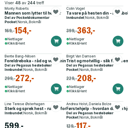
Viser
48
av
244
treff
Monty Roberts
Colin Vogel
Mannen som lytter til hester
Ta vare på hesten din - håndbo
Del av
Pocketdokumentar
Innbundet
|
Norsk, Bokmål
Pocket
|
Norsk, Bokmål
154,-
363,-
169,-
399,-
Nettlager
Nettlager
Klikk&Hent
Klikk&Hent
Bente Bang-Nilsen
Birgit Van Damsen
Foreldreboka - råd og veiledning for rytterforeldre
Trist og motvillig - slik får du 
Del av
Pegasus hestebøker
Del av
Pegasus hestebøker
Innbundet
|
Norsk, Bokmål
Pocket
|
Norsk, Bokmål
272,-
208,-
299,-
229,-
Nettlager
Nettlager
Klikk&Hent
Klikk&Hent
Line Terese Østerhagen
Andrea Holst, Daniela Bolze
Sterk og sprek hest - rustet for hverdag og prestasjon
Førstehjelp - hvordan du kan h
Innbundet
|
Norsk, Bokmål
Del av
Pegasus hestebøker
Pocket
|
Norsk, Bokmål
599,-
117,-
129,-