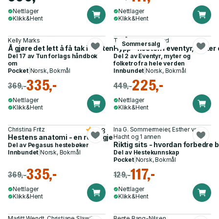
Nettlager
Nettlager
Klikk&Hent
Klikk&Hent
Kelly Marks
Tor Åge Bringsværd
Sommersalg
Å gjøre det lett å få tak i hesten
Hypp - hesten i eventyr, myter 
Del 17 av
Tun forlags håndbok
Del 2 av
Eventyr, myter og
om
folketro fra hele verden
Pocket
|
Norsk, Bokmål
Innbundet
|
Norsk, Bokmål
335,-
225,-
369,-
449,-
Nettlager
Nettlager
Klikk&Hent
Klikk&Hent
Christina Fritz
Ina G. Sommermeier, Esther von
4.3
Hestens anatomi - en reise gjennom hestens kropp
Hacht og 1 annen
Riktig sits - hvordan forbedre
Del av
Pegasus hestebøker
Innbundet
|
Norsk, Bokmål
Del av
Hestekunnskap
Pocket
|
Norsk, Bokmål
335,-
117,-
369,-
129,-
Nettlager
Nettlager
Klikk&Hent
Klikk&Hent
Marlitt Wendt, Christiane Slawik
Bente Bang-Nilsen