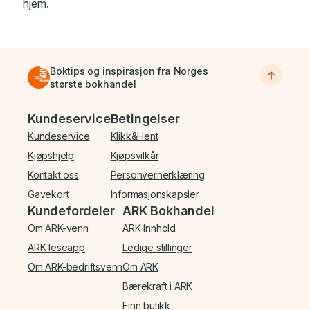
hjem.
Boktips og inspirasjon fra Norges
største bokhandel
Bunnmeny
Kundeservice
Betingelser
Kundeservice
Klikk&Hent
Kjøpshjelp
Kjøpsvilkår
Kontakt oss
Personvernerklæring
Gavekort
Informasjonskapsler
Kundefordeler
ARK Bokhandel
Om ARK-venn
ARK Innhold
ARK leseapp
Ledige stillinger
Om ARK-bedriftsvenn
Om ARK
Bærekraft i ARK
Finn butikk