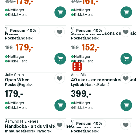
179,-
161,-
199,-
179,-
Nettlager
Nettlager
Klikk&Hent
Klikk&Hent
Yuval Noah Harari
Carlo Rovelli
Pensum -10%
Pensum -10%
Nexus
Seven Brief Lessons on Physi
Pocket
|
Engelsk
Pocket
|
Engelsk
179,-
152,-
199,-
169,-
Nettlager
Nettlager
Klikk&Hent
Klikk&Hent
Julie Smith
Anna Blix
Open When…
40 uker - en menneskegravidite
Pocket
|
Engelsk
Lydbok
|
Norsk, Bokmål
179,-
399,-
Nettlager
Nettlager
Klikk&Hent
Klikk&Hent
Åsmund H. Eikenes
Carlo Rovelli
Pensum -10%
Handboka - alt du vil vite om hendene dine - og litt til
Order of Time
Innbundet
|
Norsk, Nynorsk
Pocket
|
Engelsk