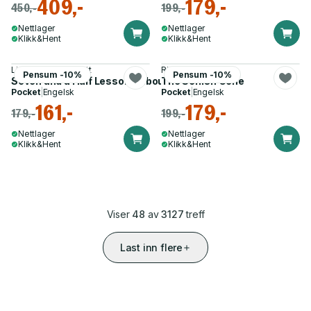
409,-
179,-
450,-
199,-
Nettlager
Nettlager
Klikk&Hent
Klikk&Hent
Lisa Feldman Barrett
Richard Dawkins
Pensum -10%
Pensum -10%
Seven and a Half Lessons About the Brain
The Selfish Gene
Pocket
|
Engelsk
Pocket
|
Engelsk
161,-
179,-
179,-
199,-
Nettlager
Nettlager
Klikk&Hent
Klikk&Hent
Viser
48
av
3127
treff
Last inn flere