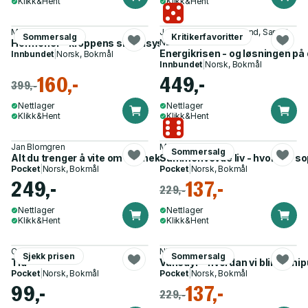
Klikk&Hent
Klikk&Hent
Max Nieuwdorp
Jonas Kristiansen Nøland, Sara T.
Sommersalg
Kritikerfavoritter
Hormoner - kroppens signalsystem fra fødsel til død
Nøland
Energikrisen - og løsningen på
Innbundet
|
Norsk, Bokmål
Innbundet
|
Norsk, Bokmål
160,-
449,-
399,-
Nettlager
Nettlager
Klikk&Hent
Klikk&Hent
Jan Blomgren
Merlin Sheldrake
Sommersalg
Alt du trenger å vite om kjernekraft
Sammenvevde liv - hvordan sop
Pocket
|
Norsk, Bokmål
Pocket
|
Norsk, Bokmål
249,-
137,-
229,-
Nettlager
Nettlager
Klikk&Hent
Klikk&Hent
Carlo Rovelli
Nicklas Brendborg
Sjekk prisen
Sommersalg
Tid
Vanedyr - hvordan vi blir manipu
Pocket
|
Norsk, Bokmål
Pocket
|
Norsk, Bokmål
99,-
137,-
229,-