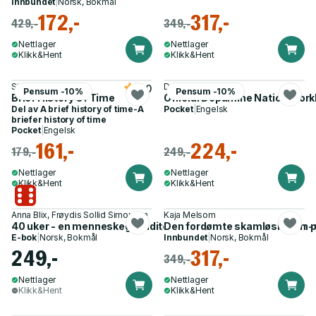
Innbundet
|
Norsk, Bokmål
172,-
317,-
429,-
349,-
Nettlager
Nettlager
Klikk&Hent
Klikk&Hent
Stephen Hawking
Dr Anna Lembke
5.0
Pensum -10%
Pensum -10%
Brief History Of Time
Official Dopamine Nation Wor
Del av
A brief history of time-A
Pocket
|
Engelsk
briefer history of time
Pocket
|
Engelsk
161,-
224,-
179,-
249,-
Nettlager
Nettlager
Klikk&Hent
Klikk&Hent
Anna Blix, Frøydis Sollid Simonsen
Kaja Melsom
40 uker - en menneskegraviditet og 81 andre måter å få barn 
Den fordømte skamløsheten - f
E-bok
|
Norsk, Bokmål
Innbundet
|
Norsk, Bokmål
249,-
317,-
349,-
Nettlager
Nettlager
Klikk&Hent
Klikk&Hent