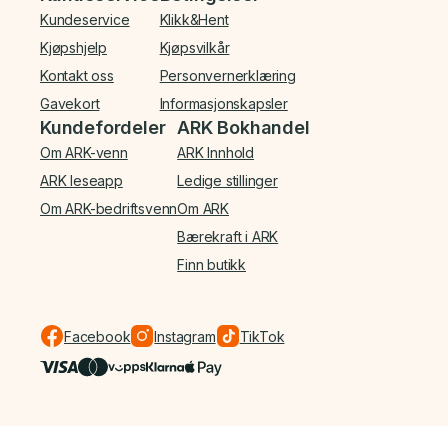
Kundeservice
Klikk&Hent
Kjøpshjelp
Kjøpsvilkår
Kontakt oss
Personvernerklæring
Gavekort
Informasjonskapsler
Kundefordeler
ARK Bokhandel
Om ARK-venn
ARK Innhold
ARK leseapp
Ledige stillinger
Om ARK-bedriftsvenn
Om ARK
Bærekraft i ARK
Finn butikk
Facebook
Instagram
TikTok