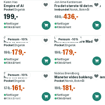
Karen Hao
Jon Arne Karstensen
Empire of AI
Fra det største til det minste
Pocket
|
Engelsk
Innbundet
|
Norsk, Bokmål
199,-
436,-
480,-
Nettlager
Nettlager
Klikk&Hent
Klikk&Hent
George Polya
Lisa Feldman Barrett
Pensum -10%
Pensum -10%
How to Solve It
How Emotions Are Made
Pocket
|
Engelsk
Pocket
|
Engelsk
179,-
179,-
199,-
199,-
Nettlager
Nettlager
Klikk&Hent
Klikk&Hent
Stanislas Dehaene
Nicklas Brendborg
Pensum -10%
How We Learn
Maneter eldes baklengs - viten
Pocket
|
Engelsk
Pocket
|
Norsk, Bokmål
161,-
181,-
179,-
199,-
Nettlager
Nettlager
Klikk&Hent
Klikk&Hent