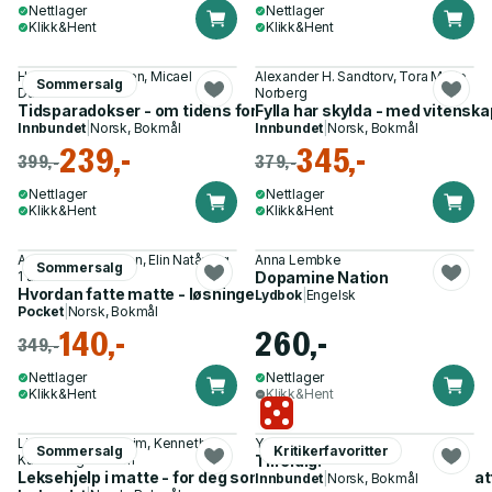
Nettlager
Nettlager
Klikk&Hent
Klikk&Hent
Helge Thorbjørnsen, Micael
Alexander H. Sandtorv, Tora Marie
Sommersalg
Dahlén
Norberg
Tidsparadokser - om tidens forunderlige påvirkning på oss
Fylla har skylda - med vitenska
Innbundet
|
Norsk, Bokmål
Innbundet
|
Norsk, Bokmål
239,-
345,-
399,-
379,-
Nettlager
Nettlager
Klikk&Hent
Klikk&Hent
Anne Lene Johnsen, Elin Natås og
Anna Lembke
Sommersalg
1 annen
Dopamine Nation
Hvordan fatte matte - løsningen er enklere enn du tror
Lydbok
|
Engelsk
Pocket
|
Norsk, Bokmål
140,-
260,-
349,-
Nettlager
Nettlager
Klikk&Hent
Klikk&Hent
Linda Gurvin Opheim, Kenneth S.
Yngve Vogt
Sommersalg
Kritikerfavoritter
Karlsen og 1 annen
Tilfeldig!
Leksehjelp i matte - for deg som vil hjelpe barnet ditt med matt
Innbundet
|
Norsk, Bokmål