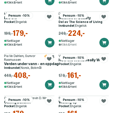
Klikk&Hent
Klikk&Hent
Max Tegmark
Dr Michelle Wong
Pensum -10%
Pensum -10%
Life 3.0
Science of Beauty
Pocket
|
Engelsk
Del av
The Science of Living
Innbundet
|
Engelsk
179,-
224,-
199,-
249,-
Nettlager
Nettlager
Klikk&Hent
Klikk&Hent
Pia Ve Dahlen, Gunvor
Vaclav Smil
4.8
Pensum -10%
Rasmussen
How the World Really Works
Verden under vann - en oppdagelsesreise i havet
Pocket
|
Engelsk
Innbundet
|
Norsk, Bokmål
408,-
161,-
449,-
179,-
Nettlager
Nettlager
Klikk&Hent
Klikk&Hent
Carl T. Bergstrom, Jevin D. West
Sam Harris
Pensum -10%
Pensum -10%
Calling Bullshit
Waking Up
Pocket
|
Engelsk
Pocket
|
Engelsk