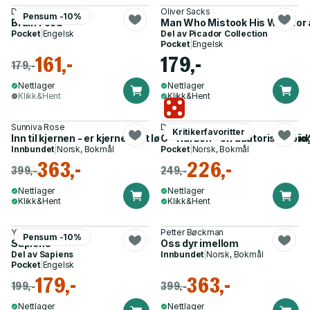
Dr Lisa Mosconi
Oliver Sacks
Pensum -10%
Brain Food
Man Who Mistook His Wife for 
Pocket
|
Engelsk
Del av
Picador Collection
Pocket
|
Engelsk
161,-
179,-
179,-
Nettlager
Nettlager
Klikk&Hent
Klikk&Hent
Sunniva Rose
Dag O. Hessen
Kritikerfavoritter
Inn til kjernen - er kjernekraft løsningen for en fossilfri fremtid
C - Karbon - en uautorisert bio
Innbundet
|
Norsk, Bokmål
Pocket
|
Norsk, Bokmål
363,-
226,-
399,-
249,-
Nettlager
Nettlager
Klikk&Hent
Klikk&Hent
Yuval Noah Harari
Petter Bøckman
Pensum -10%
Sapiens
Oss dyr imellom
Del av
Sapiens
Innbundet
|
Norsk, Bokmål
Pocket
|
Engelsk
179,-
363,-
199,-
399,-
Nettlager
Nettlager