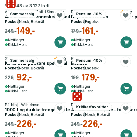
Viser
48
av
3 127
treff
Anna Blix, Frøydis Sollid Simonsen
Dr Anna Lembke
3.7
Sommersalg
Pensum -10%
40 uker - en menneskegraviditet og 81 andre måter å få barn 
Dopamine Nation
Pocket
|
Norsk, Bokmål
Pocket
|
Engelsk
149,-
161,-
249,-
179,-
Nettlager
Nettlager
Klikk&Hent
Klikk&Hent
Stephen Hawking
Robert M Sapolsky
4.3
Sommersalg
Pensum -10%
Korte svar på store spørsmål
Behave
Pocket
|
Norsk, Bokmål
Pocket
|
Engelsk
92,-
179,-
229,-
199,-
Nettlager
Nettlager
Klikk&Hent
Klikk&Hent
Pål Nisja-Wilhelmsen
Dag O. Hessen
Kritikerfavoritter
1000 ting du ikke trenger å vite
Å tenke med Zapffe - forfatter
Pocket
|
Norsk, Bokmål
Pocket
|
Norsk, Bokmål
226,-
226,-
249,-
249,-
Nettlager
Nettlager