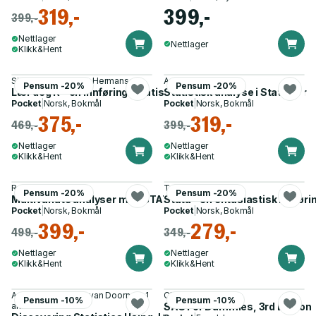
319,-
399,-
399,-
Nettlager
Nettlager
Klikk&Hent
Silje Synnøve Lyder Hermansen
Anne Tjønndal
Pensum -20%
Pensum -20%
Lær deg R - en innføring i statistikkprogrammets muligheter
Statistisk analyse i Stata
Pocket
|
Norsk, Bokmål
Pocket
|
Norsk, Bokmål
375,-
319,-
469,-
399,-
Nettlager
Nettlager
Klikk&Hent
Klikk&Hent
Randi Hammervold
Tor Midtbø
Pensum -20%
Pensum -20%
Multivariate analyser med STATA - en kort innføring
Stata - en entusiastisk innføri
Pocket
|
Norsk, Bokmål
Pocket
|
Norsk, Bokmål
399,-
279,-
499,-
349,-
Nettlager
Nettlager
Klikk&Hent
Klikk&Hent
Andy Field, Johnny van Doorn og 1
Chris Hemedinger
Pensum -10%
Pensum -10%
annen
SAS For Dummies, 3rd Edition