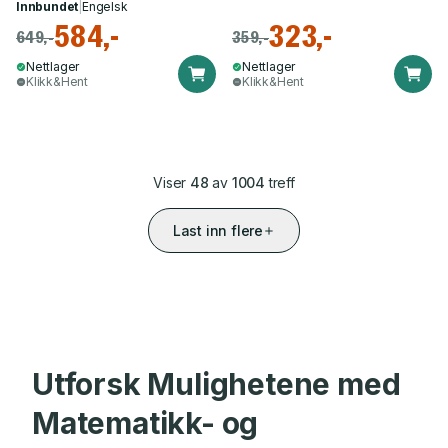
Innbundet
|
Engelsk
584,-
323,-
649,-
359,-
Nettlager
Nettlager
Klikk&Hent
Klikk&Hent
Viser
48
av
1004
treff
Last inn flere
Utforsk Mulighetene med
Matematikk- og