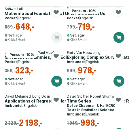
Ashwin Lall
David Keyes
Pensum -10%
Mathematical Foundations of Computer Science
R for the Rest of Us
Pocket
|
Engelsk
Pocket
|
Engelsk
648,-
719,-
669,-
799,-
Nettlager
Nettlager
Klikk&Hent
Klikk&Hent
Jim Sizemore, John Paul Mueller
Emily Van Houweling
Pensum -10%
MATLAB For Dummies, 2nd Edition
Exploring Complex Survey Data
Pocket
|
Engelsk
Innbundet
|
Engelsk
323,-
978,-
359,-
999,-
Nettlager
Nettlager
Klikk&Hent
Klikk&Hent
David Melamed, Long Doan
David Stoffer, Robert Shumway
Applications of Regression for Categorical Outcomes Using 
Time Series
Innbundet
|
Engelsk
Del av
Chapman & Hall/CRC
Texts in Statistical Science
Innbundet
|
Engelsk
2 198,-
998,-
2 329,-
1 049,-