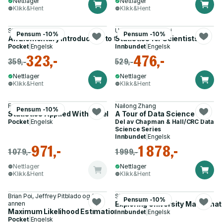
Nettlager
Nettlager
Klikk&Hent
Klikk&Hent
Stephen Wolfram
Umberto Michelucci
Pensum -10%
Pensum -10%
An Elementary Introduction to the Wolfram Language
Statistics for Scientists
Pocket
|
Engelsk
Innbundet
|
Engelsk
323,-
476,-
359,-
529,-
Nettlager
Nettlager
Klikk&Hent
Klikk&Hent
Franz Kronthaler
Nailong Zhang
Pensum -10%
Statistics Applied With Excel
A Tour of Data Science
Pocket
|
Engelsk
Del av
Chapman & Hall/CRC Data
Science Series
Innbundet
|
Engelsk
971,-
1 878,-
1 079,-
1 999,-
Nettlager
Nettlager
Klikk&Hent
Klikk&Hent
Brian Poi, Jeffrey Pitblado og 1
Siri Chongchitnan
Pensum -10%
annen
Exploring University Mathemat
Maximum Likelihood Estimation with Stata, Fifth Edition
Innbundet
|
Engelsk
Pocket
|
Engelsk