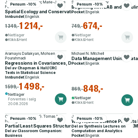
Jr., Robert J. Fletcher, Marie-Josee
Sulaymon Eshkabilov
Pensum -10%
Pensum -10%
Fortin
Beginning MATLAB and Simuli
Spatial Ecology and Conservation Modeling
Pocket
|
Engelsk
Innbundet
|
Engelsk
1 214,-
674,-
1 349,-
749,-
Nettlager
Nettlager
Klikk&Hent
Klikk&Hent
Aramayis Dallakyan, Mohsen
Michael N. Mitchell
Pourahmadi
Data Management Using Stata
Regressions in Covariances, Dependencies and Graphs
Pocket
|
Engelsk
Del av
Chapman & Hall/CRC
Texts in Statistical Science
Innbundet
|
Engelsk
1 498,-
848,-
1 599,-
869,-
Nettlager
Nettlager
Forventes i salg
Klikk&Hent
20.08.2026
Christian M. Ringle, G. Tomas M.
Joyce Weiner
Pensum -10%
Pensum -10%
Hult og 4 andre
Why AI/Data Science Projects 
Partial Least Squares Structural Equation Modeling (PLS-SEM
Del av
Synthesis Lectures on
Del av
Classroom Companion:
Computation and Analytics
Business
Pocket
|
Engelsk