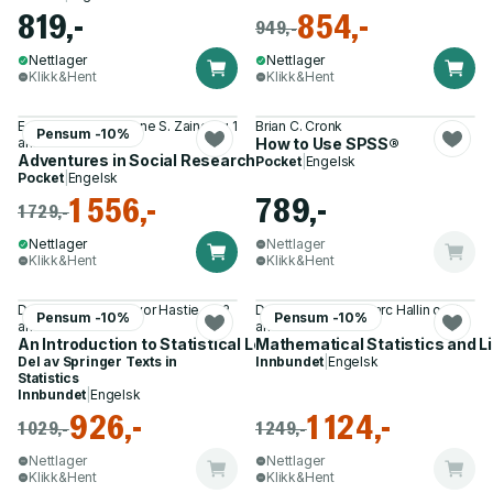
819,-
854,-
949,-
Nettlager
Nettlager
Klikk&Hent
Klikk&Hent
Earl R. Babbie, Jeanne S. Zaino og 1
Brian C. Cronk
Pensum -10%
annen
How to Use SPSS®
Adventures in Social Research
Pocket
|
Engelsk
Pocket
|
Engelsk
1 556,-
789,-
1 729,-
Nettlager
Nettlager
Klikk&Hent
Klikk&Hent
Daniela Witten, Trevor Hastie og 2
David M. Mason, Marc Hallin og 2
Pensum -10%
Pensum -10%
andre
andre
An Introduction to Statistical Learning
Mathematical Statistics and 
Del av
Springer Texts in
Innbundet
|
Engelsk
Statistics
Innbundet
|
Engelsk
926,-
1 124,-
1 029,-
1 249,-
Nettlager
Nettlager
Klikk&Hent
Klikk&Hent