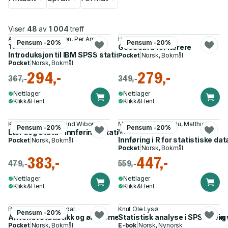
Viser
48
av
1 004
treff
Asbjørn Johannessen, Per Arne
Henning Bueie
Pensum -20%
Pensum -20%
Tufte
GeoGebra for lærere
Introduksjon til IBM SPSS statistics
Pocket
|
Norsk, Bokmål
Pocket
|
Norsk, Bokmål
294,-
279,-
367,-
349,-
Nettlager
Nettlager
Klikk&Hent
Klikk&Hent
Kristen Ringdal, Øyvind Wiborg
Mehmet Mehmetoglu, Matthias
Pensum -20%
Pensum -20%
Lær deg Stata - innføring i statistisk dataanalyse
Mittner
Innføring i R for statistiske da
Pocket
|
Norsk, Bokmål
Pocket
|
Norsk, Bokmål
383,-
447,-
479,-
559,-
Nettlager
Nettlager
Klikk&Hent
Klikk&Hent
Bjørnar Karlsen Kivedal
Knut Ole Lysø
Pensum -20%
Anvendt statistikk og økonometri - grunnleggende temaer og a
Statistisk analyse i SPSS - ein
Pocket
|
Norsk, Bokmål
E-bok
|
Norsk, Nynorsk