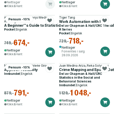
Nettlager
Nettlager
Klikk&Hent
Klikk&Hent
Alese Wooditch, Juanjo Medina
Tiger Tang
Pensum -10%
Ariza og 3 andre
Work Automation with R
A Beginner''s Guide to Statistics for Criminology and Criminal
Del av
Chapman & Hall/CRC The
Pocket
|
Engelsk
R Series
Pocket
|
Engelsk
718,-
674,-
729,-
749,-
Nettlager
Nettlager
Forventes i salg
Klikk&Hent
28.09.2026
Nikolaos Limnios, Valerie Girardin
Juan Medina Ariza, Reka Solymosi
Pensum -10%
Applied Probability
Crime Mapping and Spatial Dat
Innbundet
|
Engelsk
Del av
Chapman & Hall/CRC
Statistics in the Social and
Behavioral Sciences
Innbundet
|
Engelsk
791,-
1 048,-
879,-
1 129,-
Nettlager
Nettlager
Klikk&Hent
Klikk&Hent