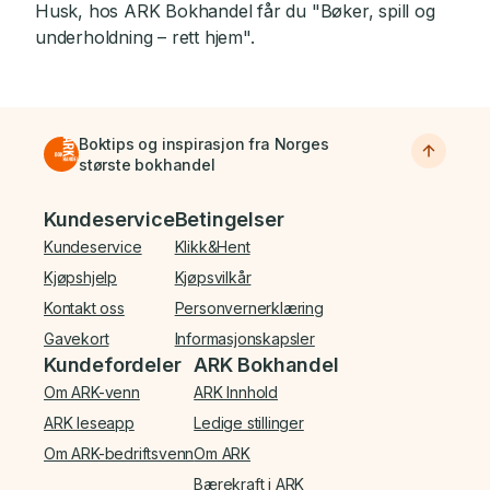
Husk, hos ARK Bokhandel får du "Bøker, spill og
underholdning – rett hjem".
Boktips og inspirasjon fra Norges
største bokhandel
Bunnmeny
Kundeservice
Betingelser
Kundeservice
Klikk&Hent
Kjøpshjelp
Kjøpsvilkår
Kontakt oss
Personvernerklæring
Gavekort
Informasjonskapsler
Kundefordeler
ARK Bokhandel
Om ARK-venn
ARK Innhold
ARK leseapp
Ledige stillinger
Om ARK-bedriftsvenn
Om ARK
Bærekraft i ARK