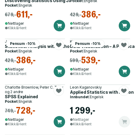
Discovering Statistics Using JASP
Pocket
|
Engelsk
Pocket
|
Engelsk
611,-
386,-
679,-
429,-
Nettlager
Nettlager
Klikk&Hent
Klikk&Hent
Joseph Schmuller
Kieran Healy
Pensum -10%
Pensum -10%
Statistical Analysis with Python For Dummies
Data Visualization – A Practica
Pocket
|
Engelsk
Pocket
|
Engelsk
386,-
539,-
429,-
599,-
Nettlager
Nettlager
Klikk&Hent
Klikk&Hent
Charlotte Brownlow, Peter C. Terry
Leon Kaganovskiy
og 2 andre
Applied Statistics with Python
SPSS Explained
Innbundet
|
Engelsk
Pocket
|
Engelsk
728,-
1 299,-
749,-
Nettlager
Nettlager
Klikk&Hent
Klikk&Hent