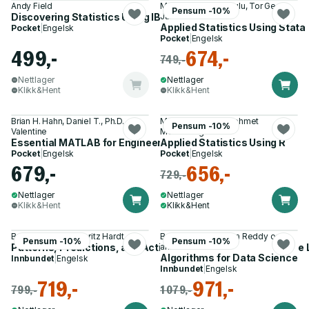
Andy Field
Mehmet Mehmetoglu, Tor Georg
Pensum -10%
Discovering Statistics Using IBM SPSS Statistics
Jakobsen
Applied Statistics Using Stata
Pocket
|
Engelsk
Pocket
|
Engelsk
499,-
674,-
749,-
Nettlager
Nettlager
Klikk&Hent
Klikk&Hent
Brian H. Hahn, Daniel T., Ph.D.
Matthias Mittner, Mehmet
Pensum -10%
Valentine
Mehmetoglu
Essential MATLAB for Engineers and Scientists
Applied Statistics Using R
Pocket
|
Engelsk
Pocket
|
Engelsk
679,-
656,-
729,-
Nettlager
Nettlager
Klikk&Hent
Klikk&Hent
Benjamin Recht, Moritz Hardt
Brian Steele, Swarna Reddy og 1
Pensum -10%
Pensum -10%
Patterns, Predictions, and Actions – Foundations of Machine 
annen
Algorithms for Data Science
Innbundet
|
Engelsk
Innbundet
|
Engelsk
719,-
971,-
799,-
1 079,-