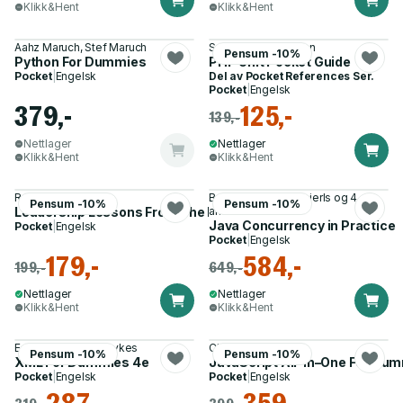
Klikk&Hent
Klikk&Hent
Aahz Maruch, Stef Maruch
Sebastian Bergmann
Pensum -10%
Python For Dummies
PHP Unit Pocket Guide
Pocket
|
Engelsk
Del av
Pocket References Ser.
Pocket
|
Engelsk
379,-
125,-
139,-
Nettlager
Nettlager
Klikk&Hent
Klikk&Hent
R L Bramble
Brian Goetz, Tim Peierls og 4
Pensum -10%
Pensum -10%
Leadership Lessons From The Bible
andre
Java Concurrency in Practice
Pocket
|
Engelsk
Pocket
|
Engelsk
179,-
584,-
199,-
649,-
Nettlager
Nettlager
Klikk&Hent
Klikk&Hent
Ed Tittel, Lucinda Dykes
Chris Minnick
Pensum -10%
Pensum -10%
XML For Dummies 4e
JavaScript All–in–One For Du
Pocket
|
Engelsk
Pocket
|
Engelsk