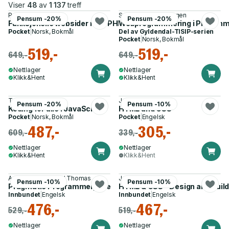
Viser
48
av
1 137
treff
Peter André Busch
Svend Andreas Horgen
Pensum -20%
Pensum -20%
Funksjonelle websider med PHP - en innføring i webprogram
Webprogrammering i PHP
Pocket
|
Norsk, Bokmål
Del av
Gyldendal-TISIP-serien
Pocket
|
Norsk, Bokmål
519,-
519,-
649,-
649,-
Nettlager
Nettlager
Klikk&Hent
Klikk&Hent
Terje Kolderup
Jon Duckett
Pensum -20%
Pensum -10%
Koding for alle i JavaScript
HTML and CSS
Pocket
|
Norsk, Bokmål
Pocket
|
Engelsk
487,-
305,-
609,-
339,-
Nettlager
Nettlager
Klikk&Hent
Klikk&Hent
Andrew Hunt, David Thomas
Jon Duckett
Pensum -10%
Pensum -10%
Pragmatic Programmer, The
HTML & CSS – Design and Buil
Innbundet
|
Engelsk
Innbundet
|
Engelsk
476,-
467,-
529,-
519,-
Nettlager
Nettlager