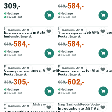
309,-
584,-
649,-
Nettlager
Nettlager
Klikk&Hent
Klikk&Hent
Lars Klint
Lauret Arnaud
Pensum -10%
Pensum -10%
Microsoft Azure in Action
The Design of Web APIs, Secon
Innbundet
|
Engelsk
Pocket
|
Engelsk
584,-
584,-
649,-
649,-
Nettlager
Nettlager
Klikk&Hent
Klikk&Hent
Paul McFedries
Ryan Day
Pensum -10%
Pensum -10%
Coding For Dummies, All New Edition
Hands–On APIs for AI and Dat
Pocket
|
Engelsk
Pocket
|
Engelsk
305,-
602,-
339,-
669,-
Nettlager
Nettlager
Klikk&Hent
Klikk&Hent
Anusha Challa, Sakti Mishra og 1
Naga Santhosh Reddy Vootukuri
Pensum -10%
annen
Introduction to .NET Aspire