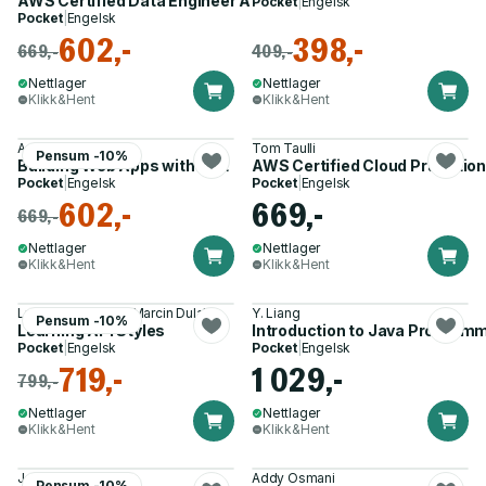
AWS Certified Data Engineer Associate Study Guide
Pocket
|
Engelsk
Pocket
|
Engelsk
602,-
398,-
669,-
409,-
Nettlager
Nettlager
Klikk&Hent
Klikk&Hent
Addy Osmani
Tom Taulli
Pensum -10%
Building Web Apps with Bolt
AWS Certified Cloud Practitio
Pocket
|
Engelsk
Pocket
|
Engelsk
602,-
669,-
669,-
Nettlager
Nettlager
Klikk&Hent
Klikk&Hent
Lukasz Dynowski, Marcin Dulak
Y. Liang
Pensum -10%
Learning API Styles
Introduction to Java Programm
Pocket
|
Engelsk
Pocket
|
Engelsk
719,-
1 029,-
799,-
Nettlager
Nettlager
Klikk&Hent
Klikk&Hent
Jon Wexler
Addy Osmani
Pensum -10%