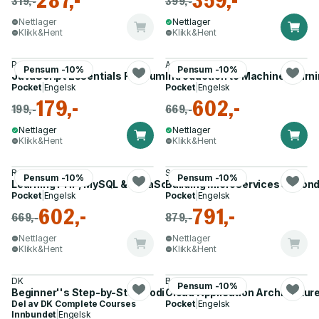
287,-
359,-
319,-
399,-
Nettlager
Nettlager
Klikk&Hent
Klikk&Hent
Paul McFedries
Andreas C. Mueller
Pensum -10%
Pensum -10%
JavaScript Essentials For Dummies
Introduction to Machine Learn
Pocket
|
Engelsk
Pocket
|
Engelsk
179,-
602,-
199,-
669,-
Nettlager
Nettlager
Klikk&Hent
Klikk&Hent
Robin Nixon
Sam Newman
Pensum -10%
Pensum -10%
Learning PHP, MySQL & JavaScript, 7e
Building Microservices Second
Pocket
|
Engelsk
Pocket
|
Engelsk
602,-
791,-
669,-
879,-
Nettlager
Nettlager
Klikk&Hent
Klikk&Hent
DK
Bobby Woolf
Pensum -10%
Beginner''s Step-by-Step Coding Course
Cloud Application Architectur
Del av
DK Complete Courses
Pocket
|
Engelsk
Innbundet
|
Engelsk