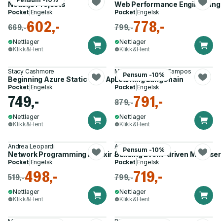
Node.js Projects
Web Performance Engineering i
Pocket
|
Engelsk
Pocket
|
Engelsk
602,-
778,-
669,-
799,-
Nettlager
Nettlager
Klikk&Hent
Klikk&Hent
Stacy Cashmore
Mayo Oshin, Nuno Campos
Pensum -10%
Beginning Azure Static Web Apps
Learning LangChain
Pocket
|
Engelsk
Pocket
|
Engelsk
749,-
791,-
879,-
Nettlager
Nettlager
Klikk&Hent
Klikk&Hent
Andrea Leopardi
Adam Bellemare
Pensum -10%
Network Programming in Elixir and Erlang
Building Event-driven Microse
Pocket
|
Engelsk
Pocket
|
Engelsk
498,-
719,-
519,-
799,-
Nettlager
Nettlager
Klikk&Hent
Klikk&Hent