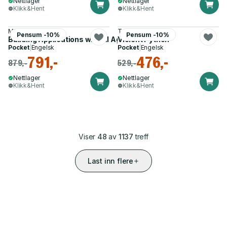
Nettlager
Nettlager
Klikk&Hent
Klikk&Hent
Michael Albada
TJ O'Connor
Pensum -10%
Pensum -10%
Building Applications with AI Agents
Violent Python
Pocket
|
Engelsk
Pocket
|
Engelsk
791,-
476,-
879,-
529,-
Nettlager
Nettlager
Klikk&Hent
Klikk&Hent
Viser
48
av
1137
treff
Last inn flere