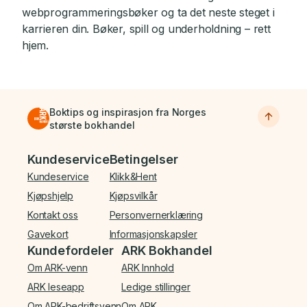
webprogrammeringsbøker og ta det neste steget i
karrieren din. Bøker, spill og underholdning – rett
hjem.
Boktips og inspirasjon fra Norges
største bokhandel
Bunnmeny
Kundeservice
Betingelser
Kundeservice
Klikk&Hent
Kjøpshjelp
Kjøpsvilkår
Kontakt oss
Personvernerklæring
Gavekort
Informasjonskapsler
Kundefordeler
ARK Bokhandel
Om ARK-venn
ARK Innhold
ARK leseapp
Ledige stillinger
Om ARK-bedriftsvenn
Om ARK