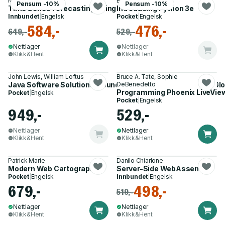
Marco Peixeiro
Bill Lubanovic
Pensum -10%
Pensum -10%
Time Series Forecasting Using Foundation Models
Introducing Python 3e
Innbundet
|
Engelsk
Pocket
|
Engelsk
584,-
476,-
649,-
529,-
Nettlager
Nettlager
Klikk&Hent
Klikk&Hent
John Lewis, William Loftus
Bruce A. Tate, Sophie
Java Software Solutions, Foundations of Program Design, Glob
DeBenedetto
Programming Phoenix LiveVie
Pocket
|
Engelsk
Pocket
|
Engelsk
949,-
529,-
Nettlager
Nettlager
Klikk&Hent
Klikk&Hent
Patrick Marie
Danilo Chiarlone
Modern Web Cartography
Server-Side WebAssembly
Pocket
|
Engelsk
Innbundet
|
Engelsk
679,-
498,-
519,-
Nettlager
Nettlager
Klikk&Hent
Klikk&Hent