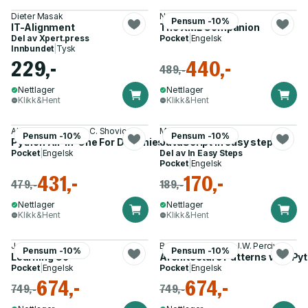
Dieter Masak
Neil Bradley
Pensum -10%
IT-Alignment
The XML Companion
Del av
Xpert.press
Pocket
|
Engelsk
Innbundet
|
Tysk
229,-
440,-
489,-
Nettlager
Nettlager
Klikk&Hent
Klikk&Hent
Alan Simpson, John C. Shovic
Mike McGrath
Pensum -10%
Pensum -10%
Python All–in–One For Dummies, 3rd Edition
JavaScript in easy steps
Pocket
|
Engelsk
Del av
In Easy Steps
Pocket
|
Engelsk
431,-
170,-
479,-
189,-
Nettlager
Nettlager
Klikk&Hent
Klikk&Hent
Jon Bodner
Bob Gregory, Harry J.W. Percival
Pensum -10%
Pensum -10%
Learning Go
Architecture Patterns with Py
Pocket
|
Engelsk
Pocket
|
Engelsk
674,-
674,-
749,-
749,-