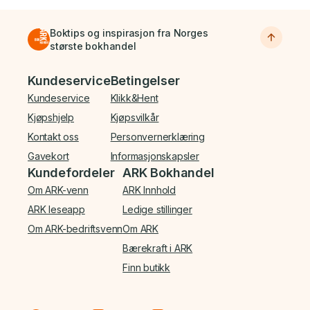
Boktips og inspirasjon fra Norges
største bokhandel
Bunnmeny
Kundeservice
Betingelser
Kundeservice
Klikk&Hent
Kjøpshjelp
Kjøpsvilkår
Kontakt oss
Personvernerklæring
Gavekort
Informasjonskapsler
Kundefordeler
ARK Bokhandel
Om ARK-venn
ARK Innhold
ARK leseapp
Ledige stillinger
Om ARK-bedriftsvenn
Om ARK
Bærekraft i ARK
Finn butikk