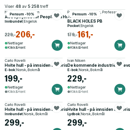
Viser
48
av
5 258
treff
Neil deGrasse Tyson
Professor Brian Cox, Professor
Pensum -10%
Pensum -10%
Astrophysics for People in a Hurry
Jeff Forshaw
BLACK HOLES PB
Innbundet
|
Engelsk
Pocket
|
Engelsk
206,-
161,-
229,-
179,-
Nettlager
Nettlager
Klikk&Hent
Klikk&Hent
Carlo Rovelli
Ivan Nilsen
Hvite hull - på innsiden av horisonten
De kommende industrielle rev
E-bok
|
Norsk, Bokmål
E-bok
|
Norsk, Bokmål
199,-
229,-
Nettlager
Nettlager
Klikk&Hent
Klikk&Hent
Carlo Rovelli
Carlo Rovelli
Hvite hull - på innsiden av horisonten
Hvite hull - på innsiden av hor
Innbundet
|
Norsk, Bokmål
Lydbok
|
Norsk, Bokmål
299,-
299,-