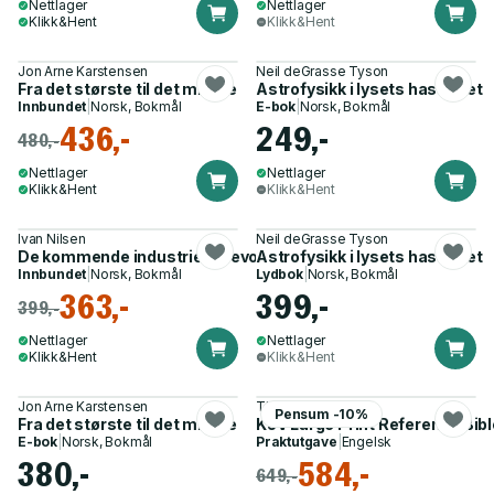
Nettlager
Nettlager
Klikk&Hent
Klikk&Hent
Jon Arne Karstensen
Neil deGrasse Tyson
Fra det største til det minste
Astrofysikk i lysets hastighet
Innbundet
|
Norsk, Bokmål
E-bok
|
Norsk, Bokmål
436,-
249,-
480,-
Nettlager
Nettlager
Klikk&Hent
Klikk&Hent
Ivan Nilsen
Neil deGrasse Tyson
De kommende industrielle revolusjoner
Astrofysikk i lysets hastighet
Innbundet
|
Norsk, Bokmål
Lydbok
|
Norsk, Bokmål
363,-
399,-
399,-
Nettlager
Nettlager
Klikk&Hent
Klikk&Hent
Jon Arne Karstensen
Thomas Nelson
Pensum -10%
Fra det største til det minste
KJV Large Print Reference Bibl
E-bok
|
Norsk, Bokmål
Praktutgave
|
Engelsk
380,-
584,-
649,-