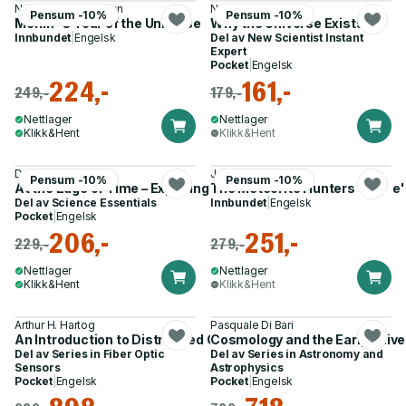
Neil deGrasse Tyson
New Scientist
Pensum -10%
Pensum -10%
Merlin''s Tour of the Universe
Why the Universe Exists
Innbundet
|
Engelsk
Del av
New Scientist Instant
Expert
Pocket
|
Engelsk
224,-
161,-
249,-
179,-
Nettlager
Nettlager
Klikk&Hent
Klikk&Hent
Dan Hooper
Joshua Howgego
Pensum -10%
Pensum -10%
At the Edge of Time – Exploring the Mysteries of Our Universe
The Meteorite Hunters
Del av
Science Essentials
Innbundet
|
Engelsk
Pocket
|
Engelsk
206,-
251,-
229,-
279,-
Nettlager
Nettlager
Klikk&Hent
Klikk&Hent
Arthur H. Hartog
Pasquale Di Bari
An Introduction to Distributed Optical Fibre Sensors
Cosmology and the Early Univ
Del av
Series in Fiber Optic
Del av
Series in Astronomy and
Sensors
Astrophysics
Pocket
|
Engelsk
Pocket
|
Engelsk