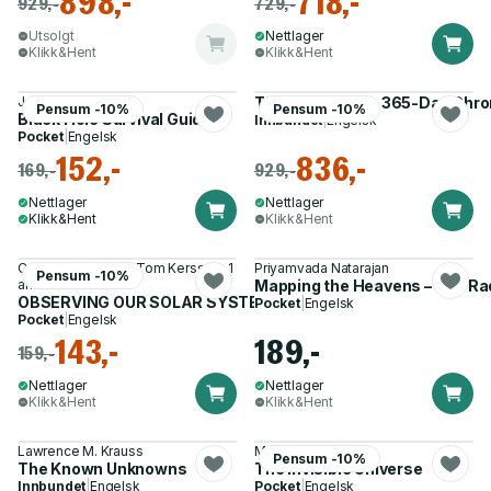
898,-
718,-
929,-
729,-
Utsolgt
Nettlager
Klikk&Hent
Klikk&Hent
Janna Levin
The Bible Recap 365-Day Chron
Pensum -10%
Pensum -10%
Black Hole Survival Guide
Innbundet
|
Engelsk
Pocket
|
Engelsk
152,-
836,-
169,-
929,-
Nettlager
Nettlager
Klikk&Hent
Klikk&Hent
Collins Astronomy, Tom Kerss og 1
Priyamvada Natarajan
Pensum -10%
annen
Mapping the Heavens – The Rad
OBSERVING OUR SOLAR SYSTEM PB
Pocket
|
Engelsk
Pocket
|
Engelsk
143,-
189,-
159,-
Nettlager
Nettlager
Klikk&Hent
Klikk&Hent
Lawrence M. Krauss
Matthew Bothwell
Pensum -10%
The Known Unknowns
The Invisible Universe
Innbundet
|
Engelsk
Pocket
|
Engelsk