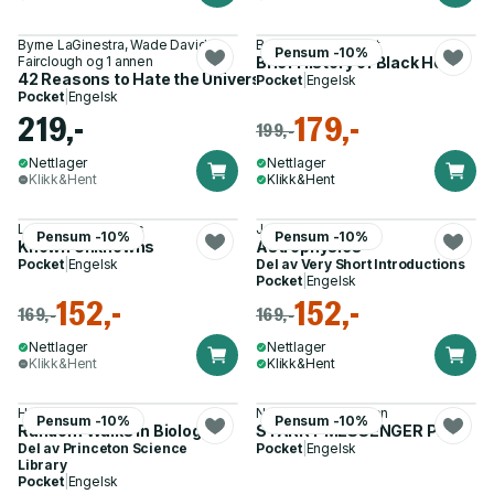
Byrne LaGinestra, Wade David
Becky Dr Smethurst
Pensum -10%
Fairclough og 1 annen
Brief History of Black Holes
42 Reasons to Hate the Universe
Pocket
|
Engelsk
Pocket
|
Engelsk
219,-
179,-
199,-
Nettlager
Nettlager
Klikk&Hent
Klikk&Hent
Lawrence M. Krauss
James Binney
Pensum -10%
Pensum -10%
Known Unknowns
Astrophysics
Pocket
|
Engelsk
Del av
Very Short Introductions
Pocket
|
Engelsk
152,-
152,-
169,-
169,-
Nettlager
Nettlager
Klikk&Hent
Klikk&Hent
Howard C. Berg
Neil deGrasse Tyson
Pensum -10%
Pensum -10%
Random Walks in Biology
STARRY MESSENGER PB
Del av
Princeton Science
Pocket
|
Engelsk
Library
Pocket
|
Engelsk