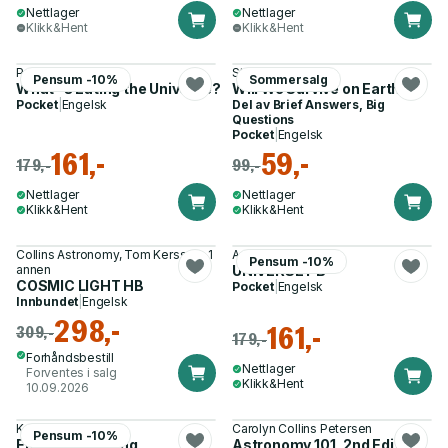
Nettlager
Nettlager
Klikk&Hent
Klikk&Hent
Paul Davies
Stephen Hawking
Pensum -10%
Sommersalg
What''s Eating the Universe?
Will We Survive on Earth?
Pocket
|
Engelsk
Del av
Brief Answers, Big
Questions
Pocket
|
Engelsk
161,-
59,-
179,-
99,-
Nettlager
Nettlager
Klikk&Hent
Klikk&Hent
Collins Astronomy, Tom Kerss og 1
Andrew Cohen
Pensum -10%
annen
UNIVERSE PB
COSMIC LIGHT HB
Pocket
|
Engelsk
Innbundet
|
Engelsk
298,-
161,-
309,-
179,-
Forhåndsbestill
Nettlager
Forventes i salg
Klikk&Hent
10.09.2026
Katie Mack
Carolyn Collins Petersen
Pensum -10%
End of Everything
Astronomy 101, 2nd Edition