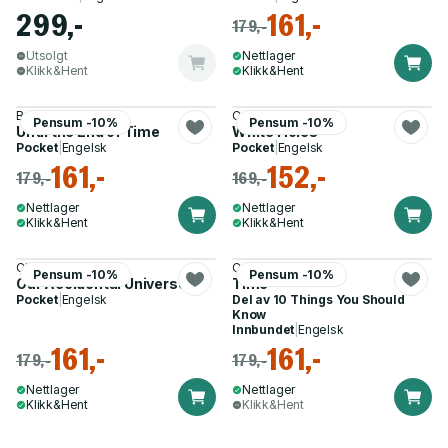
299,-
161,-
179,-
Utsolgt
Nettlager
Klikk&Hent
Klikk&Hent
Brian Greene
Carlo Rovelli
Pensum -10%
Pensum -10%
Until the End of Time
White Holes
Pocket
|
Engelsk
Pocket
|
Engelsk
161,-
152,-
179,-
169,-
Nettlager
Nettlager
Klikk&Hent
Klikk&Hent
Chris Lintott
Colin Stuart
Pensum -10%
Pensum -10%
Our Accidental Universe
Time
Pocket
|
Engelsk
Del av
10 Things You Should
Know
Innbundet
|
Engelsk
161,-
161,-
179,-
179,-
Nettlager
Nettlager
Klikk&Hent
Klikk&Hent