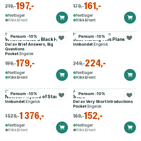
197,-
161,-
219,-
179,-
Nettlager
Nettlager
Klikk&Hent
Klikk&Hent
Stephen Hawking
Neil deGrasse Tyson
Pensum -10%
Pensum -10%
What Is Inside a Black Hole?
Just Visiting This Planet
Del av
Brief Answers, Big
Innbundet
|
Engelsk
Questions
Pocket
|
Engelsk
179,-
224,-
199,-
249,-
Nettlager
Nettlager
Klikk&Hent
Klikk&Hent
Christian Iliadis
Andrew King
Pensum -10%
Pensum -10%
Nuclear Physics of Stars
Stars
Innbundet
|
Engelsk
Del av
Very Short Introductions
Pocket
|
Engelsk
1 376,-
152,-
1 529,-
169,-
Nettlager
Nettlager
Klikk&Hent
Klikk&Hent