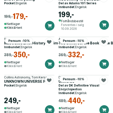
Pocket
|
Engelsk
Del av
Adams 101 Series
Innbundet
|
Engelsk
199,-
179,-
199,-
Forhåndsbestill
Nettlager
Forventes i salg
Klikk&Hent
10.09.2026
Stephen Hawking
Andrew Cohen
Pensum -10%
Pensum -10%
Illustrated Brief History Of Time
The Universe: the Book of the
Innbundet
|
Engelsk
Innbundet
|
Engelsk
350,-
332,-
389,-
369,-
Nettlager
Nettlager
Klikk&Hent
Klikk&Hent
Collins Astronomy, Tom Kerss
DK
Pensum -10%
UNKNOWN UNIVERSE PB
Universe
Pocket
|
Engelsk
Del av
DK Definitive Visual
Encyclopedias
Innbundet
|
Engelsk
249,-
440,-
489,-
Nettlager
Nettlager
Klikk&Hent
Klikk&Hent