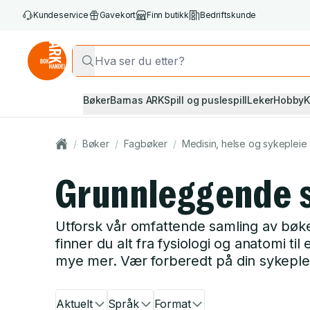
Kundeservice
Gavekort
Finn butikk
Bedriftskunde
Bøker
Barnas ARK
Spill og puslespill
Leker
Hobby
K
/
Bøker
/
Fagbøker
/
Medisin, helse og sykepleie
Grunnleggende 
Utforsk vår omfattende samling av bøk
finner du alt fra fysiologi og anatomi ti
mye mer. Vær forberedt på din sykeplei
Aktuelt
Språk
Format