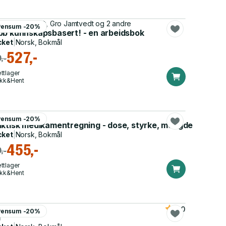
gitte Graverholt, Gro Jamtvedt og 2 andre
Pensum -20%
bb kunnskapsbasert! - en arbeidsbok
cket
|
Norsk, Bokmål
527,-
,-
ttlager
ikk&Hent
s André Olsen
Pensum -20%
aktisk medikamentregning - dose, styrke, mengde
cket
|
Norsk, Bokmål
455,-
,-
ttlager
ikk&Hent
istina Lindholm
5.0
Pensum -20%
e
r