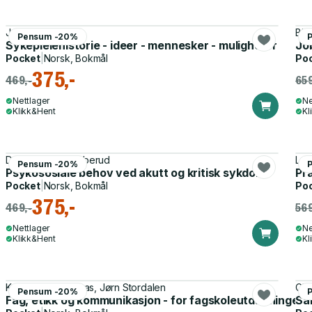
Jorunn Mathisen
Bir
Pensum -20%
Sykepleiehistorie - ideer - mennesker - muligheter
Jo
Pocket
|
Norsk, Bokmål
Po
375,-
469,-
659
Nettlager
Ne
Klikk&Hent
Kl
Dag-Gunnar Stubberud
Lar
Pensum -20%
Psykososiale behov ved akutt og kritisk sykdom
Pr
Pocket
|
Norsk, Bokmål
Po
375,-
469,-
569
Nettlager
Ne
Klikk&Hent
Kl
Kari Krüger Grasaas, Jørn Stordalen
Chr
Pensum -20%
Fag, etikk og kommunikasjon - for fagskoleutdanningen
Så