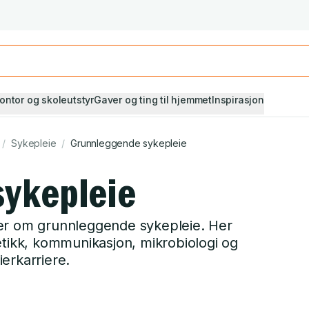
Studiestart! Alle* pensumbøker -20%
Se utvalget her
ontor og skoleutstyr
Gaver og ting til hjemmet
Inspirasjon
/
Sykepleie
/
Grunnleggende sykepleie
sykepleie
er om grunnleggende sykepleie. Her
l etikk, kommunikasjon, mikrobiologi og
erkarriere.