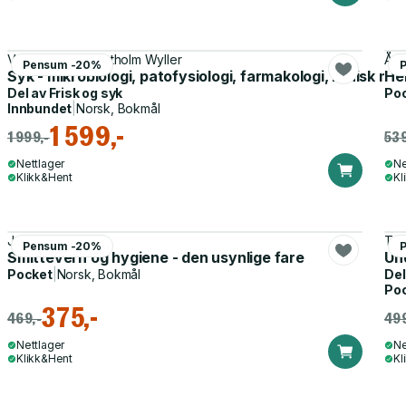
Vegard Bruun Bratholm Wyller
Åse
Pensum -20%
Syk - mikrobiologi, patofysiologi, farmakologi, klinisk med
Hel
Del av
Frisk og syk
Po
Innbundet
|
Norsk, Bokmål
1 599,-
1 999,-
539
Nettlager
Ne
Klikk&Hent
Kl
Jørn Stordalen
Tor
Pensum -20%
Smittevern og hygiene - den usynlige fare
Un
Pocket
|
Norsk, Bokmål
Del
Po
375,-
469,-
499
Nettlager
Ne
Klikk&Hent
Kl