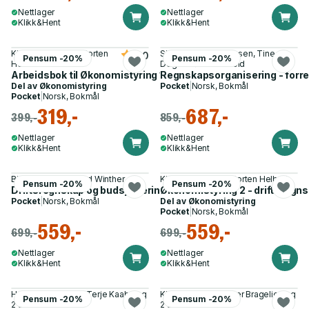
Nettlager
Nettlager
Klikk&Hent
Klikk&Hent
Kjell Gunnar Hoff, Morten
Sissel With Stephansen, Tine
5.0
Pensum -20%
Pensum -20%
Helbæk
Degerstrøm Stenvold
Arbeidsbok til Økonomistyring 1
Regnskapsorganisering - forret
Del av
Økonomistyring
Pocket
|
Norsk, Bokmål
Pocket
|
Norsk, Bokmål
319,-
687,-
399,-
859,-
Nettlager
Nettlager
Klikk&Hent
Klikk&Hent
Bjørn Solheim, Trond Winther
Kjell Gunnar Hoff, Morten Helbæk
Pensum -20%
Pensum -20%
Driftsregnskap og budsjettering
Økonomistyring 2 - driftsregns
Pocket
|
Norsk, Bokmål
Del av
Økonomistyring
Pocket
|
Norsk, Bokmål
559,-
559,-
699,-
699,-
Nettlager
Nettlager
Klikk&Hent
Klikk&Hent
Hanne Opsahl, Jan Terje Kaaby og
Kjell Gunnar Hoff, Iver Bragelien og
Pensum -20%
Pensum -20%
2 andre
2 andre