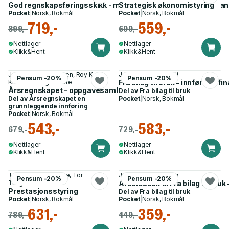
God regnskapsføringsskikk - med kommentarer til lov og sta
Strategisk økonomistyring
Pocket
|
Norsk, Bokmål
Pocket
|
Norsk, Bokmål
719,-
559,-
899,-
699,-
Nettlager
Nettlager
Klikk&Hent
Klikk&Hent
Janicke L. Rasmussen, Roy K.
John Christian Langli
Pensum -20%
Pensum -20%
Kristensen og 2 andre
Fra bilag til bruk - innføring 
Årsregnskapet - oppgavesamling med løsningsforslag
Del av
Fra bilag til bruk
Del av
Årsregnskapet en
Pocket
|
Norsk, Bokmål
grunnleggende innføring
Pocket
|
Norsk, Bokmål
543,-
583,-
679,-
729,-
Nettlager
Nettlager
Klikk&Hent
Klikk&Hent
Tor Olav Nordtømme, Tor
John Christian Langli
Pensum -20%
Pensum -20%
Tangenes
Arbeidsbok til Fra bilag til br
Prestasjonsstyring
Del av
Fra bilag til bruk
Pocket
|
Norsk, Bokmål
Pocket
|
Norsk, Bokmål
631,-
359,-
789,-
449,-