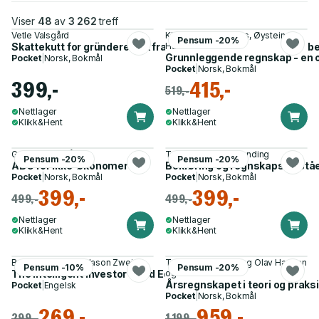
Viser
48
av
3 262
treff
Vetle Valsgård
Kjell Magne Baksaas, Øystein
Pensum -20%
Skattekutt for gründere - øk fradragene, kutt skatten og lev be
Hansen
Grunnleggende regnskap - en o
Pocket
|
Norsk, Bokmål
Pocket
|
Norsk, Bokmål
399,-
415,-
519,-
Nettlager
Nettlager
Klikk&Hent
Klikk&Hent
Gunnar Engelsåstrø
Terje Berg, Aage Sending
Pensum -20%
Pensum -20%
ABC for ikke-økonomer
Bokføring og regnskapsforstå
Pocket
|
Norsk, Bokmål
Pocket
|
Norsk, Bokmål
399,-
399,-
499,-
499,-
Nettlager
Nettlager
Klikk&Hent
Klikk&Hent
Benjamin Graham, Jason Zweig
Tonny Stenheim, Dag Olav Haugen
Pensum -10%
Pensum -20%
The Intelligent Investor Third Edition
og 1 annen
Årsregnskapet i teori og praks
Pocket
|
Engelsk
Pocket
|
Norsk, Bokmål
269,-
959,-
299,-
1 199,-