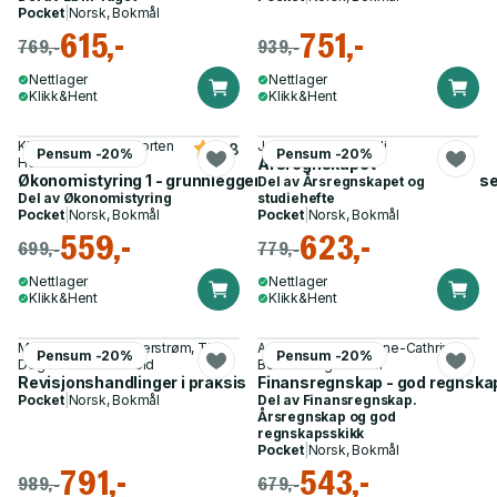
Pocket
|
Norsk, Bokmål
615,-
751,-
769,-
939,-
Nettlager
Nettlager
Klikk&Hent
Klikk&Hent
Kjell Gunnar Hoff, Morten
John Christian Langli
4.8
Pensum -20%
Pensum -20%
Helbæk
Årsregnskapet
Økonomistyring 1 - grunnleggende bedriftsøkonomisk analys
Del av
Årsregnskapet og
Del av
Økonomistyring
studiehefte
Pocket
|
Norsk, Bokmål
Pocket
|
Norsk, Bokmål
559,-
623,-
699,-
779,-
Nettlager
Nettlager
Klikk&Hent
Klikk&Hent
Mona Mjøsund Degerstrøm, Tine
André Tofteland, Anne-Cathrine
Pensum -20%
Pensum -20%
Degerstrøm Stenvold
Bernhoft og 1 annen
Revisjonshandlinger i praksis
Finansregnskap - god regnska
Pocket
|
Norsk, Bokmål
Del av
Finansregnskap.
Årsregnskap og god
regnskapsskikk
Pocket
|
Norsk, Bokmål
791,-
543,-
989,-
679,-