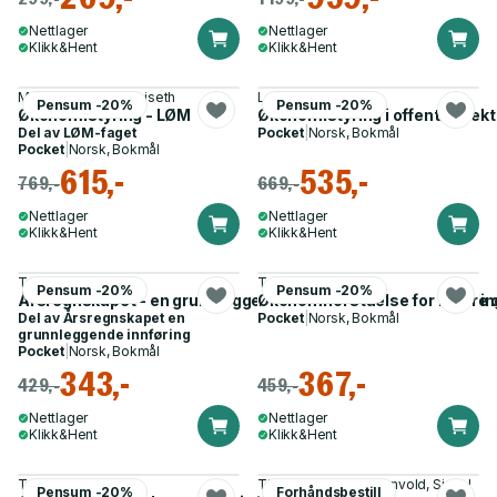
Nettlager
Nettlager
Klikk&Hent
Klikk&Hent
Mette Holan, Per Høiseth
Leiv Opstad
Pensum -20%
Pensum -20%
Økonomistyring - LØM
Økonomistyring i offentlig sekt
Del av
LØM-faget
Pocket
|
Norsk, Bokmål
Pocket
|
Norsk, Bokmål
615,-
535,-
769,-
669,-
Nettlager
Nettlager
Klikk&Hent
Klikk&Hent
Trond Kristoffersen
Terje Berg
Pensum -20%
Pensum -20%
Årsregnskapet - en grunnleggende innføring : oppgavesamlin
Økonomiforståelse for ledere
Del av
Årsregnskapet en
Pocket
|
Norsk, Bokmål
grunnleggende innføring
Pocket
|
Norsk, Bokmål
343,-
367,-
429,-
459,-
Nettlager
Nettlager
Klikk&Hent
Klikk&Hent
Terje Berg
Tine Degerstrøm Stenvold, Sissel
Pensum -20%
Forhåndsbestill