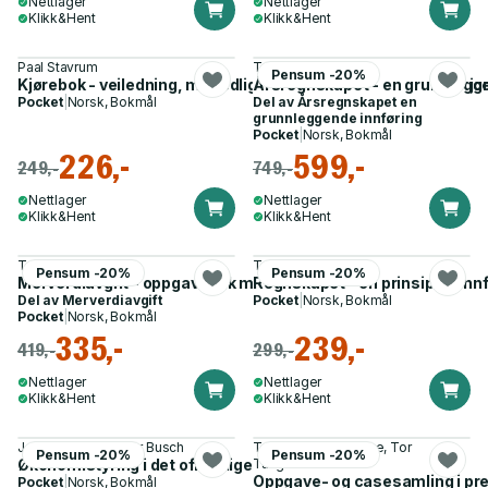
Nettlager
Nettlager
Klikk&Hent
Klikk&Hent
Paal Stavrum
Trond Kristoffersen
Pensum -20%
Kjørebok - veiledning, månedlige skjemaer, skatteinformasjon :
Årsregnskapet - en grunnlegge
Pocket
|
Norsk, Bokmål
Del av
Årsregnskapet en
grunnleggende innføring
Pocket
|
Norsk, Bokmål
226,-
599,-
249,-
749,-
Nettlager
Nettlager
Klikk&Hent
Klikk&Hent
Trond Kristoffersen
Tor Busch
Pensum -20%
Pensum -20%
Merverdiavgift - oppgavebok med løsninger
Regnskapet - en prinsipiell inn
Del av
Merverdiavgift
Pocket
|
Norsk, Bokmål
Pocket
|
Norsk, Bokmål
335,-
239,-
419,-
299,-
Nettlager
Nettlager
Klikk&Hent
Klikk&Hent
Jan Ole Vanebo, Tor Busch
Tor Olav Nordtømme, Tor
Pensum -20%
Pensum -20%
Økonomistyring i det offentlige
Tangenes
Oppgave- og casesamling i pr
Pocket
|
Norsk, Bokmål