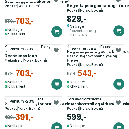
Grunnleggende økonomistyring
With Stephansen
Regnskapsorganisering - forret
Pocket
|
Norsk, Bokmål
Pocket
|
Norsk, Bokmål
829,-
703,-
879,-
Nettlager
Nettlager
Forventes i salg
Klikk&Hent
11.08.2026
Kjell Magne Baksaas, Tonny
Knut Knutsen, Trond Eklund
Pensum -20%
Pensum -20%
Stenheim og 1 annen
Regnskapsanalyse - aktiv bruk
Regnskapsteori
Del av
Regnskapsanalyse og
Fleksibind
|
Norsk, Bokmål
Hjelper
Pocket
|
Norsk, Bokmål
703,-
543,-
879,-
679,-
Nettlager
Nettlager
Klikk&Hent
Klikk&Hent
Terje Berg, Tore Vikene
Tor Olav Nordtømme
Pensum -20%
Økonomistyring for prosjektledere - fra lønnsomhetsberegning
Internkontroll og virksomhetss
Pocket
|
Norsk, Bokmål
Pocket
|
Norsk, Bokmål
391,-
599,-
489,-
Nettlager
Nettlager