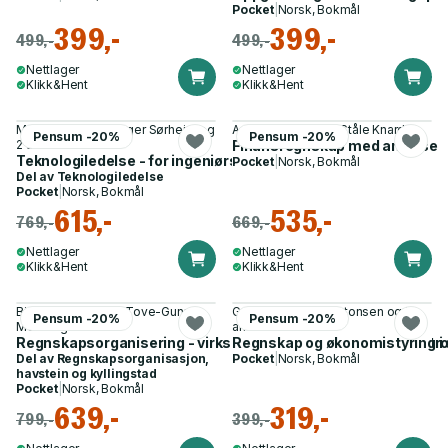
Pocket
|
Norsk, Bokmål
399,-
399,-
499,-
499,-
Nettlager
Nettlager
Klikk&Hent
Klikk&Hent
Monica Rolfsen, Roger Sørheim og
Aage Sending, Per Ståle Knardal
Pensum -20%
Pensum -20%
2 andre
Finansregnskap med analyse
Teknologiledelse - for ingeniørstudier
Pocket
|
Norsk, Bokmål
Del av
Teknologiledelse
Pocket
|
Norsk, Bokmål
615,-
535,-
769,-
669,-
Nettlager
Nettlager
Klikk&Hent
Klikk&Hent
Bjørgunn Havstein, Tove-Gunn
Gunnar Alu, Stein Antonsen og 7
Pensum -20%
Pensum -20%
Moen og 2 andre
andre
Regnskapsorganisering - virksomhetsstyring og intern kontro
Regnskap og økonomistyring i 
Del av
Regnskapsorganisasjon,
Pocket
|
Norsk, Bokmål
havstein og kyllingstad
Pocket
|
Norsk, Bokmål
639,-
319,-
799,-
399,-