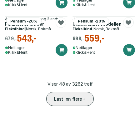
Nettlager
Nettlager
Klikk&Hent
Klikk&Hent
Are Oust, Knut Boye og 3 andre
Jan Sørbø
Pensum -20%
Pensum -20%
Finansielle emner
Utsatt skatt-modellen
Fleksibind
|
Norsk, Bokmål
Fleksibind
|
Norsk, Bokmål
543,-
559,-
679,-
699,-
Nettlager
Nettlager
Klikk&Hent
Klikk&Hent
Viser
48
av
3262
treff
Last inn flere