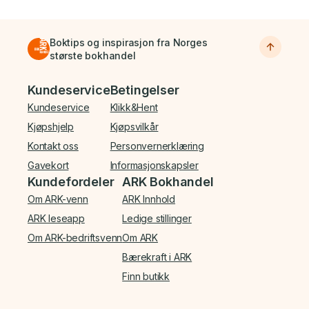
Boktips og inspirasjon fra Norges
største bokhandel
Bunnmeny
Kundeservice
Betingelser
Kundeservice
Klikk&Hent
Kjøpshjelp
Kjøpsvilkår
Kontakt oss
Personvernerklæring
Gavekort
Informasjonskapsler
Kundefordeler
ARK Bokhandel
Om ARK-venn
ARK Innhold
ARK leseapp
Ledige stillinger
Om ARK-bedriftsvenn
Om ARK
Bærekraft i ARK
Finn butikk