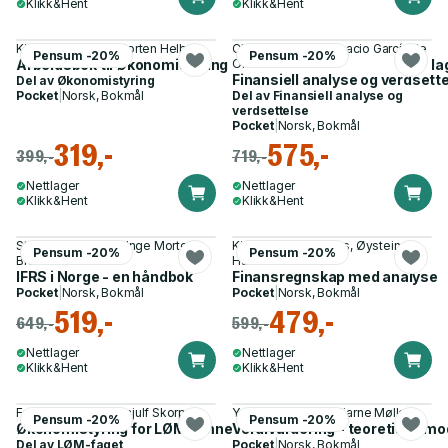
Klikk&Hent
Klikk&Hent
Kjell Gunnar Hoff, Morten Helbæk
Christian Andvik, Ignacio García de
Pensum -20%
Pensum -20%
Arbeidsbok til Økonomistyring 2 - oppgaver og løsningsforsla
Olalla
Finansiell analyse og verdsett
Del av
Økonomistyring
Pocket
|
Norsk, Bokmål
Del av
Finansiell analyse og
verdsettelse
Pocket
|
Norsk, Bokmål
319,-
575,-
399,-
719,-
Nettlager
Nettlager
Klikk&Hent
Klikk&Hent
Steinar Sars Kvifte, Inge Morten
Kjell Magne Baksaas, Øystein
Pensum -20%
Pensum -20%
Braut
Hansen
IFRS i Norge - en håndbok
Finansregnskap med analyse
Pocket
|
Norsk, Bokmål
Pocket
|
Norsk, Bokmål
519,-
479,-
649,-
599,-
Nettlager
Nettlager
Klikk&Hent
Klikk&Hent
Frode Hjertnes, Brynjulf Skorpen
Yngve Kaldestad, Bjarne Møller
Pensum -20%
Pensum -20%
Økonomistyring for LØM-emnet
Verdivurdering - teoretiske mod
Del av
LØM-faget
Pocket
|
Norsk, Bokmål