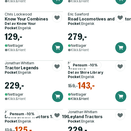
Klikk&Hent
Klikk&Hent
Chris Lockwood
Eric Sawford
Know Your Combines
Road Locomotives and Tracto
Del av
Know Your
Pocket
|
Engelsk
Pocket
|
Engelsk
129,-
279,-
Nettlager
Nettlager
Klikk&Hent
Klikk&Hent
Jonathan Whitlam
Nick Baldwin
Pensum -10%
Tractor Legends
Tractors
Pocket
|
Engelsk
Del av
Shire Library
Pocket
|
Engelsk
229,-
143,-
159,-
Nettlager
Nettlager
Klikk&Hent
Klikk&Hent
Alan Earnshaw
Jonathan Whitlam
Pensum -10%
David Brown Tractors 1936-1964
Leyland Tractors
Pocket
|
Engelsk
Pocket
|
Engelsk
125,-
229,-
139,-