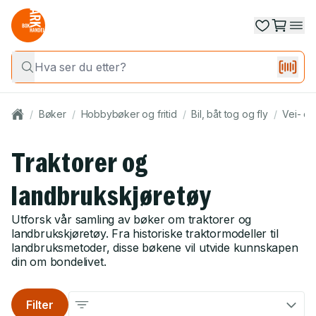
/
Bøker
/
Hobbybøker og fritid
/
Bil, båt tog og fly
/
Vei- og
Traktorer og
landbrukskjøretøy
Utforsk vår samling av bøker om traktorer og
landbrukskjøretøy. Fra historiske traktormodeller til
landbruksmetoder, disse bøkene vil utvide kunnskapen
din om bondelivet.
Filter