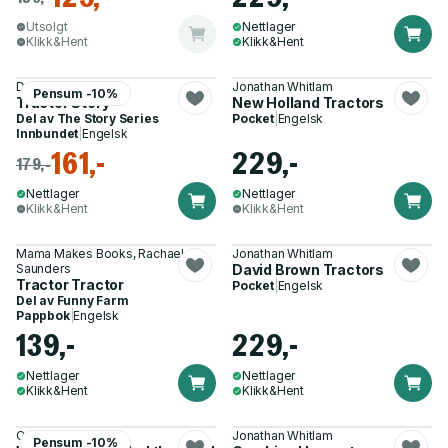
Utsolgt
Nettlager
Klikk&Hent
Klikk&Hent
Duncan Wherrett
Jonathan Whitlam
Pensum -10%
Tractor Story
New Holland Tractors
Del av
The Story Series
Pocket
|
Engelsk
Innbundet
|
Engelsk
161,-
229,-
179,-
Nettlager
Nettlager
Klikk&Hent
Klikk&Hent
Mama Makes Books, Rachael
Jonathan Whitlam
Saunders
David Brown Tractors
Tractor Tractor
Pocket
|
Engelsk
Del av
Funny Farm
Pappbok
|
Engelsk
139,-
229,-
Nettlager
Nettlager
Klikk&Hent
Klikk&Hent
Colin Tyson
Jonathan Whitlam
Pensum -10%