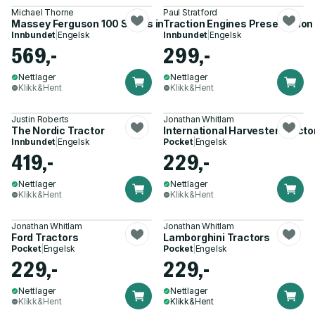
Michael Thorne
Paul Stratford
Massey Ferguson 100 Series in Detail
Traction Engines Preservation
Innbundet
|
Engelsk
Innbundet
|
Engelsk
569,-
299,-
Nettlager
Nettlager
Klikk&Hent
Klikk&Hent
Justin Roberts
Jonathan Whitlam
The Nordic Tractor
International Harvester Tracto
Innbundet
|
Engelsk
Pocket
|
Engelsk
419,-
229,-
Nettlager
Nettlager
Klikk&Hent
Klikk&Hent
Jonathan Whitlam
Jonathan Whitlam
Ford Tractors
Lamborghini Tractors
Pocket
|
Engelsk
Pocket
|
Engelsk
229,-
229,-
Nettlager
Nettlager
Klikk&Hent
Klikk&Hent