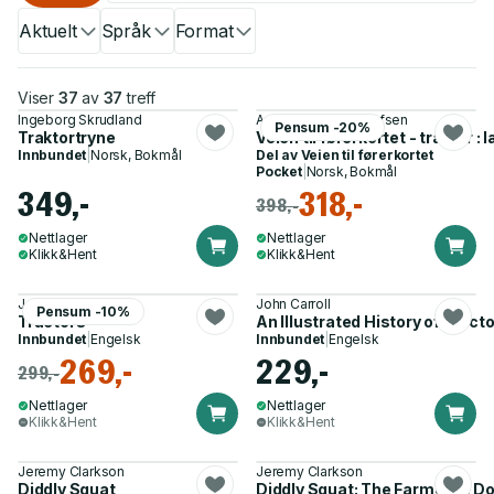
Aktuelt
Språk
Format
Viser
37
av
37
treff
Ingeborg Skrudland
Anne Kristin B. Tollefsen
Pensum -20%
Traktortryne
Veien til førerkortet - traktor :
Innbundet
|
Norsk, Bokmål
Del av
Veien til førerkortet
Pocket
|
Norsk, Bokmål
349,-
318,-
398,-
Nettlager
Nettlager
Klikk&Hent
Klikk&Hent
Jonathan Whitlam
John Carroll
Pensum -10%
Tractors
An Illustrated History of Trac
Innbundet
|
Engelsk
Innbundet
|
Engelsk
269,-
229,-
299,-
Nettlager
Nettlager
Klikk&Hent
Klikk&Hent
Jeremy Clarkson
Jeremy Clarkson
Diddly Squat
Diddly Squat: The Farmer''s D