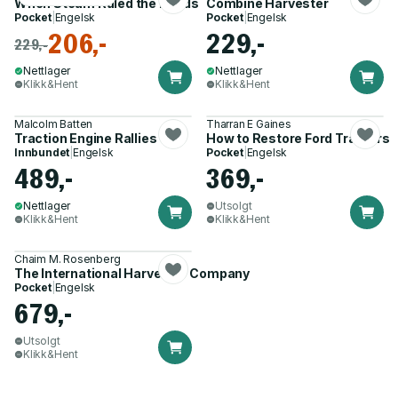
When Steam Ruled the Roads
Combine Harvester
Pocket
|
Engelsk
Pocket
|
Engelsk
206,-
229,-
229,-
Nettlager
Nettlager
Klikk&Hent
Klikk&Hent
Malcolm Batten
Tharran E Gaines
Traction Engine Rallies
How to Restore Ford Tractors
Innbundet
|
Engelsk
Pocket
|
Engelsk
489,-
369,-
Nettlager
Utsolgt
Klikk&Hent
Klikk&Hent
Chaim M. Rosenberg
The International Harvester Company
Pocket
|
Engelsk
679,-
Utsolgt
Klikk&Hent