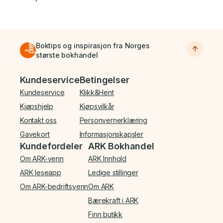
Boktips og inspirasjon fra Norges
største bokhandel
Bunnmeny
Kundeservice
Betingelser
Kundeservice
Klikk&Hent
Kjøpshjelp
Kjøpsvilkår
Kontakt oss
Personvernerklæring
Gavekort
Informasjonskapsler
Kundefordeler
ARK Bokhandel
Om ARK-venn
ARK Innhold
ARK leseapp
Ledige stillinger
Om ARK-bedriftsvenn
Om ARK
Bærekraft i ARK
Finn butikk