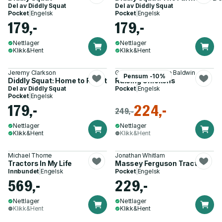
Del av
Diddly Squat
Del av
Diddly Squat
Pocket
|
Engelsk
Pocket
|
Engelsk
179,-
179,-
Nettlager
Nettlager
Klikk&Hent
Klikk&Hent
Jeremy Clarkson
Graham Page, Suzie Baldwin
Pensum -10%
Diddly Squat: Home to Roost
Raising Chickens
Del av
Diddly Squat
Pocket
|
Engelsk
Pocket
|
Engelsk
179,-
224,-
249,-
Nettlager
Nettlager
Klikk&Hent
Klikk&Hent
Michael Thorne
Jonathan Whitlam
Tractors In My Life
Massey Ferguson Tractors
Innbundet
|
Engelsk
Pocket
|
Engelsk
569,-
229,-
Nettlager
Nettlager
Klikk&Hent
Klikk&Hent