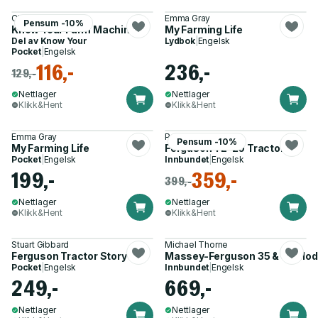
Chris Lockwood
Emma Gray
Pensum -10%
Know Your Farm Machinery
My Farming Life
Del av
Know Your
Lydbok
|
Engelsk
Pocket
|
Engelsk
116,-
236,-
129,-
Nettlager
Nettlager
Klikk&Hent
Klikk&Hent
Emma Gray
Pat Ware
Pensum -10%
My Farming Life
Ferguson TE-20 Tractor
Pocket
|
Engelsk
Innbundet
|
Engelsk
199,-
359,-
399,-
Nettlager
Nettlager
Klikk&Hent
Klikk&Hent
Stuart Gibbard
Michael Thorne
Ferguson Tractor Story
Massey-Ferguson 35 & 65 Model
Pocket
|
Engelsk
Innbundet
|
Engelsk
249,-
669,-
Nettlager
Nettlager