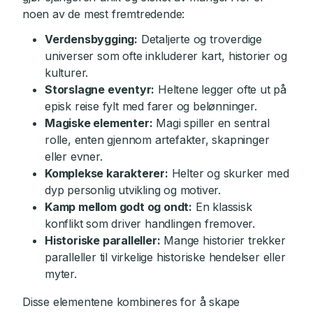
noen av de mest fremtredende:
Verdensbygging:
Detaljerte og troverdige
universer som ofte inkluderer kart, historier og
kulturer.
Storslagne eventyr:
Heltene legger ofte ut på
episk reise fylt med farer og belønninger.
Magiske elementer:
Magi spiller en sentral
rolle, enten gjennom artefakter, skapninger
eller evner.
Komplekse karakterer:
Helter og skurker med
dyp personlig utvikling og motiver.
Kamp mellom godt og ondt:
En klassisk
konflikt som driver handlingen fremover.
Historiske paralleller:
Mange historier trekker
paralleller til virkelige historiske hendelser eller
myter.
Disse elementene kombineres for å skape