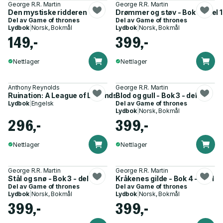
George R.R. Martin
George R.R. Martin
Den mystiske ridderen
Drømmer og støv - Bok 5 - del 1
Del av
Game of thrones
Del av
Game of thrones
Lydbok
|
Norsk, Bokmål
Lydbok
|
Norsk, Bokmål
149,-
399,-
Nettlager
Nettlager
Anthony Reynolds
George R.R. Martin
Ruination: A League of Legends Novel
Blod og gull - Bok 3 - del 2
Lydbok
|
Engelsk
Del av
Game of thrones
Lydbok
|
Norsk, Bokmål
296,-
399,-
Nettlager
Nettlager
George R.R. Martin
George R.R. Martin
Stål og snø - Bok 3 - del 1
Kråkenes gilde - Bok 4 - del 1
Del av
Game of thrones
Del av
Game of thrones
Lydbok
|
Norsk, Bokmål
Lydbok
|
Norsk, Bokmål
399,-
399,-