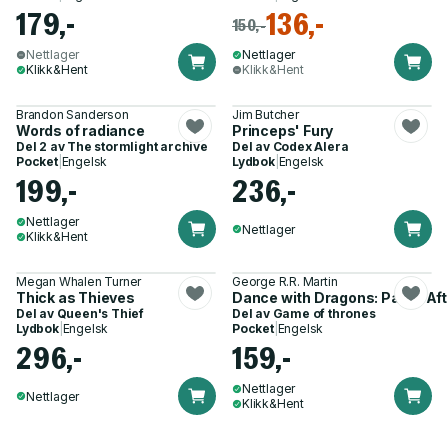
179,-
136,-
150,-
Nettlager
Nettlager
Klikk&Hent
Klikk&Hent
Brandon Sanderson
Jim Butcher
Words of radiance
Princeps' Fury
Del 2 av
The stormlight archive
Del av
Codex Alera
Pocket
|
Engelsk
Lydbok
|
Engelsk
199,-
236,-
Nettlager
Nettlager
Klikk&Hent
Megan Whalen Turner
George R.R. Martin
Thick as Thieves
Dance with Dragons: Part 2 Aft
Del av
Queen's Thief
Del av
Game of thrones
Lydbok
|
Engelsk
Pocket
|
Engelsk
296,-
159,-
Nettlager
Nettlager
Klikk&Hent