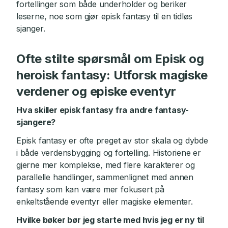
fortellinger som både underholder og beriker
leserne, noe som gjør episk fantasy til en tidløs
sjanger.
Ofte stilte spørsmål om Episk og
heroisk fantasy: Utforsk magiske
verdener og episke eventyr
Hva skiller episk fantasy fra andre fantasy-
sjangere?
Episk fantasy er ofte preget av stor skala og dybde
i både verdensbygging og fortelling. Historiene er
gjerne mer komplekse, med flere karakterer og
parallelle handlinger, sammenlignet med annen
fantasy som kan være mer fokusert på
enkeltstående eventyr eller magiske elementer.
Hvilke bøker bør jeg starte med hvis jeg er ny til