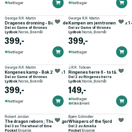
Nettlager
Nettlager
George R.R. Martin
George R.R. Martin
Dragenes dronning - Bok 2 - del 2
Kampen om jerntronen - Bok 1 -
Del av
Game of thrones
Del av
Game of thrones
Lydbok
|
Norsk, Bokmål
Lydbok
|
Norsk, Bokmål
399,-
399,-
Nettlager
Nettlager
George R.R. Martin
J.R.R. Tolkien
Kongenes kamp - Bok 2 - del 1
Ringenes herre II - to tårn
Del av
Game of thrones
Del 2 av
Ringenes herre
Lydbok
|
Norsk, Bokmål
Lydbok
|
Norsk, Bokmål
399,-
149,-
Nettlager
Nettlager
Klikk&Hent
Robert Jordan
Bjørn Schindler
The dragon reborn ; The dragon reborn
Whispers of the fjord
Del 3 av
The wheel of time
Del 2 av
Amelia
Pocket
|
Engelsk
Pocket
|
Engelsk