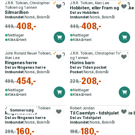
J.R.R. Tolkien, Christopher
J.R.R. Tolkien, Alan Lee
5.0
4.8
Tolkien og 1 annen
Hobbiten, eller Fram og tilbake 
Silmarillion
Del av
Hobbiten
Innbundet
|
Norsk, Bokmål
Innbundet
|
Norsk, Bokmål
408,-
408,-
449,-
449,-
Nettlager
Nettlager
Klikk&Hent
Klikk&Hent
John Ronald Reuel Tolkien,
J.R.R. Tolkien, Christopher Tolkien
5.0
Alan Lee
og 1 annen
Ringenes herre
Húrins barn
Del av
Ringenes herre
Del av
Tiden pocket
Innbundet
|
Norsk, Bokmål
Pocket
|
Norsk, Bokmål
454,-
208,-
499,-
229,-
Nettlager
Nettlager
Klikk&Hent
Klikk&Hent
John Ronald Reuel Tolkien
Robert Jordan
Sommersalg
Ringenes herre
Til Caemlyn - tidshjulet femte bo
Del av
Ringenes herre
Del av
Tidshjulet
Innbundet
|
Norsk, Bokmål
Innbundet
|
Norsk, Bokmål
160,-
180,-
399,-
198,-