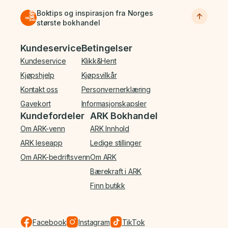
Boktips og inspirasjon fra Norges
største bokhandel
Bunnmeny
Kundeservice
Betingelser
Kundeservice
Klikk&Hent
Kjøpshjelp
Kjøpsvilkår
Kontakt oss
Personvernerklæring
Gavekort
Informasjonskapsler
Kundefordeler
ARK Bokhandel
Om ARK-venn
ARK Innhold
ARK leseapp
Ledige stillinger
Om ARK-bedriftsvenn
Om ARK
Bærekraft i ARK
Finn butikk
Facebook
Instagram
TikTok