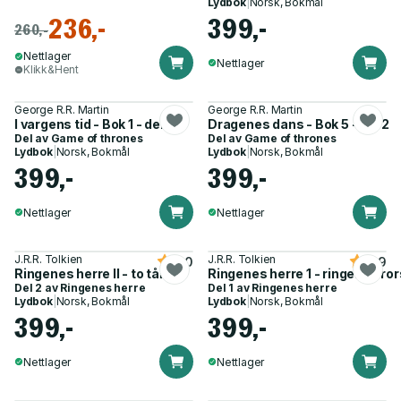
Lydbok
|
Norsk, Bokmål
236,-
399,-
260,-
Nettlager
Nettlager
Klikk&Hent
George R.R. Martin
George R.R. Martin
I vargens tid - Bok 1 - del 1
Dragenes dans - Bok 5 - del 2
Del av
Game of thrones
Del av
Game of thrones
Lydbok
|
Norsk, Bokmål
Lydbok
|
Norsk, Bokmål
399,-
399,-
Nettlager
Nettlager
J.R.R. Tolkien
J.R.R. Tolkien
5.0
4.9
Ringenes herre II - to tårn
Ringenes herre 1 - ringens bro
Del 2 av
Ringenes herre
Del 1 av
Ringenes herre
Lydbok
|
Norsk, Bokmål
Lydbok
|
Norsk, Bokmål
399,-
399,-
Nettlager
Nettlager