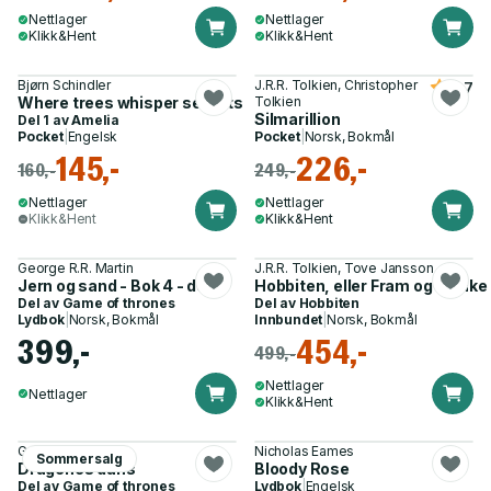
Nettlager
Nettlager
Klikk&Hent
Klikk&Hent
Bjørn Schindler
J.R.R. Tolkien, Christopher
3.7
Where trees whisper secrets
Tolkien
Silmarillion
Del 1 av
Amelia
Pocket
|
Engelsk
Pocket
|
Norsk, Bokmål
145,-
226,-
160,-
249,-
Nettlager
Nettlager
Klikk&Hent
Klikk&Hent
George R.R. Martin
J.R.R. Tolkien, Tove Jansson
Jern og sand - Bok 4 - del 2
Hobbiten, eller Fram og tilbake 
Del av
Game of thrones
Del av
Hobbiten
Lydbok
|
Norsk, Bokmål
Innbundet
|
Norsk, Bokmål
399,-
454,-
499,-
Nettlager
Nettlager
Klikk&Hent
George R.R. Martin
Nicholas Eames
Sommersalg
Dragenes dans
Bloody Rose
Del av
Game of thrones
Lydbok
|
Engelsk