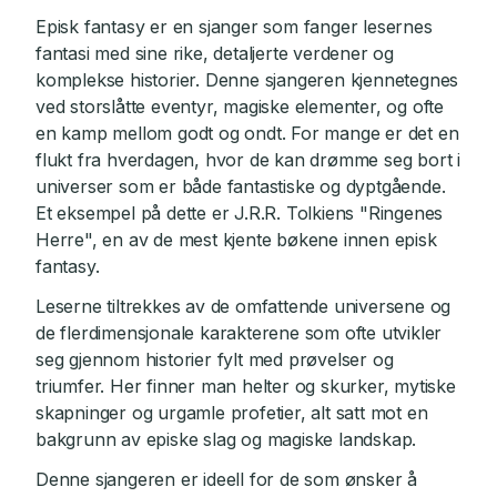
Episk fantasy er en sjanger som fanger lesernes
fantasi med sine rike, detaljerte verdener og
komplekse historier. Denne sjangeren kjennetegnes
ved storslåtte eventyr, magiske elementer, og ofte
en kamp mellom godt og ondt. For mange er det en
flukt fra hverdagen, hvor de kan drømme seg bort i
universer som er både fantastiske og dyptgående.
Et eksempel på dette er J.R.R. Tolkiens "Ringenes
Herre", en av de mest kjente bøkene innen episk
fantasy.
Leserne tiltrekkes av de omfattende universene og
de flerdimensjonale karakterene som ofte utvikler
seg gjennom historier fylt med prøvelser og
triumfer. Her finner man helter og skurker, mytiske
skapninger og urgamle profetier, alt satt mot en
bakgrunn av episke slag og magiske landskap.
Denne sjangeren er ideell for de som ønsker å