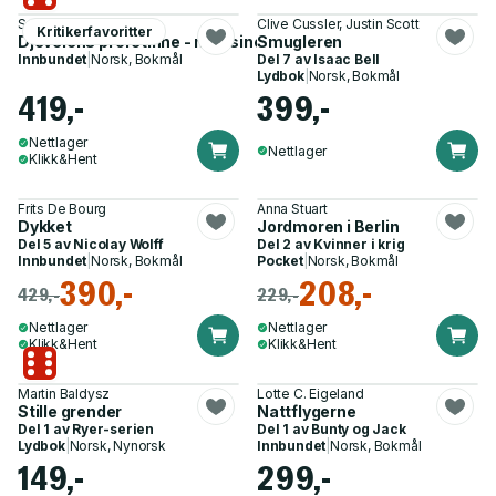
Sølvi H. Wolffgang
Clive Cussler, Justin Scott
Kritikerfavoritter
Djevelens profetinne - nihil sine Deo = intet uten Gud
Smugleren
Innbundet
|
Norsk, Bokmål
Del 7 av
Isaac Bell
Lydbok
|
Norsk, Bokmål
419,-
399,-
Nettlager
Nettlager
Klikk&Hent
Frits De Bourg
Anna Stuart
Dykket
Jordmoren i Berlin
Del 5 av
Nicolay Wolff
Del 2 av
Kvinner i krig
Innbundet
|
Norsk, Bokmål
Pocket
|
Norsk, Bokmål
390,-
208,-
429,-
229,-
Nettlager
Nettlager
Klikk&Hent
Klikk&Hent
Martin Baldysz
Lotte C. Eigeland
Stille grender
Nattflygerne
Del 1 av
Ryer-serien
Del 1 av
Bunty og Jack
Lydbok
|
Norsk, Nynorsk
Innbundet
|
Norsk, Bokmål
149,-
299,-