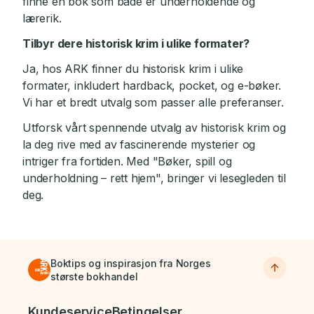
finne en bok som både er underholdende og
lærerik.
Tilbyr dere historisk krim i ulike formater?
Ja, hos ARK finner du historisk krim i ulike
formater, inkludert hardback, pocket, og e-bøker.
Vi har et bredt utvalg som passer alle preferanser.
Utforsk vårt spennende utvalg av historisk krim og
la deg rive med av fascinerende mysterier og
intriger fra fortiden. Med "Bøker, spill og
underholdning – rett hjem", bringer vi lesegleden til
deg.
Boktips og inspirasjon fra Norges
største bokhandel
Bunnmeny
Kundeservice
Betingelser