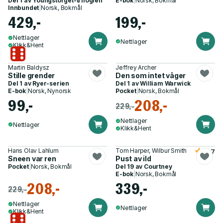
Del 1 av
Youngstorget-trilogien
E-bok
|
Norsk, Bokmål
Innbundet
|
Norsk, Bokmål
429,-
199,-
Nettlager
Nettlager
Klikk&Hent
Martin Baldysz
Jeffrey Archer
Stille grender
Den som intet våger
Del 1 av
Ryer-serien
Del 1 av
William Warwick
E-bok
|
Norsk, Nynorsk
Pocket
|
Norsk, Bokmål
99,-
208,-
229,-
Nettlager
Nettlager
Klikk&Hent
Hans Olav Lahlum
Tom Harper, Wilbur Smith
4.7
Sneen var ren
Pust av ild
Pocket
|
Norsk, Bokmål
Del 19 av
Courtney
E-bok
|
Norsk, Bokmål
208,-
339,-
229,-
Nettlager
Nettlager
Klikk&Hent