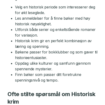
Velg en historisk periode som interesserer deg
for økt leseglede.
Les anmeldelser for å finne bøker med høy
historisk nøyaktighet.
Utforsk både serier og enkeltstående romaner
for variasjon.
Historisk krim gir en perfekt kombinasjon av
læring og spenning.
Bøkene passer for bokklubber og som gaver til
historieentusiaster.
Oppdag ulike kulturer og samfunn gjennom
spennende mysterier.
Finn bøker som passer ditt foretrukne
spenningsnivå og tempo.
Ofte stilte spørsmål om Historisk
krim