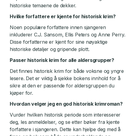
historiske temaene de dekker.
Hvilke forfattere er kjente for historisk krim?
Noen populære forfattere innen sjangeren
inkluderer C.J. Sansom, Ellis Peters og Anne Perry.
Disse forfatterne er kjent for sine nøyaktige
historiske detaljer og gripende plott.
Passer historisk krim for alle aldersgrupper?
Det finnes historisk krim for både voksne og yngre
lesere. Det er viktig å sjekke bokens innhold for å
sikre at den er passende for aldersgruppen du
kjøper for.
Hvordan velger jeg en god historisk krimroman?
Vurder hvilken historisk periode som interesserer
deg, les anmeldelser, og se etter bøker fra kjente
forfattere i sjangeren. Dette kan hjelpe deg med å