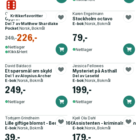
C.J. Sansom
Karen Engelmann
Kritikerfavoritter
Opprør
Stockholm octavo
Del 7 av
Matthew Shardlake
E-bok
|
Norsk, Bokmål
Pocket
|
Norsk, Bokmål
226,-
79,-
249,-
Nettlager
Nettlager
Klikk&Hent
David Baldacci
Jessica Fellowes
Et spørsmål om skyld
Mysteriet på Asthall
Del 1 av
Aloysius Archer
Del av
Lesetid
E-bok
|
Norsk, Bokmål
E-bok
|
Norsk, Bokmål
249,-
199,-
Nettlager
Nettlager
Torbjørn Grindheim
Kjell Ola Dahl
Lille giftige blomst - Bergen 1667
Assistenten - kriminalroman
E-bok
|
Norsk, Bokmål
E-bok
|
Norsk, Bokmål
39,-
179,-