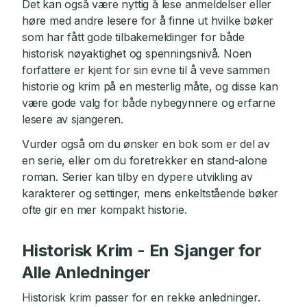
Det kan også være nyttig å lese anmeldelser eller
høre med andre lesere for å finne ut hvilke bøker
som har fått gode tilbakemeldinger for både
historisk nøyaktighet og spenningsnivå. Noen
forfattere er kjent for sin evne til å veve sammen
historie og krim på en mesterlig måte, og disse kan
være gode valg for både nybegynnere og erfarne
lesere av sjangeren.
Vurder også om du ønsker en bok som er del av
en serie, eller om du foretrekker en stand-alone
roman. Serier kan tilby en dypere utvikling av
karakterer og settinger, mens enkeltstående bøker
ofte gir en mer kompakt historie.
Historisk Krim - En Sjanger for
Alle Anledninger
Historisk krim passer for en rekke anledninger.