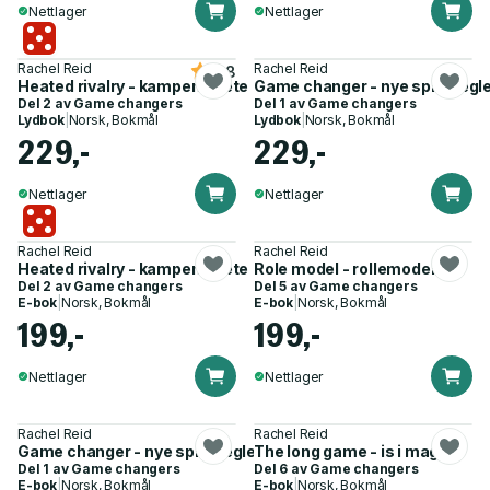
Nettlager
Nettlager
Rachel Reid
Rachel Reid
4.8
Heated rivalry - kampens hete
Game changer - nye spilleregl
Del 2 av
Game changers
Del 1 av
Game changers
Lydbok
|
Norsk, Bokmål
Lydbok
|
Norsk, Bokmål
229,-
229,-
Nettlager
Nettlager
Rachel Reid
Rachel Reid
Heated rivalry - kampens hete
Role model - rollemodell
Del 2 av
Game changers
Del 5 av
Game changers
E-bok
|
Norsk, Bokmål
E-bok
|
Norsk, Bokmål
199,-
199,-
Nettlager
Nettlager
Rachel Reid
Rachel Reid
Game changer - nye spilleregler
The long game - is i magen
Del 1 av
Game changers
Del 6 av
Game changers
E-bok
|
Norsk, Bokmål
E-bok
|
Norsk, Bokmål