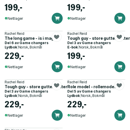
199,-
199,-
Nettlager
Nettlager
Rachel Reid
Rachel Reid
The long game - is i magen
Tough guy - store gutter gråter
Del 6 av
Game changers
Del 3 av
Game changers
Lydbok
|
Norsk, Bokmål
E-bok
|
Norsk, Bokmål
229,-
199,-
Nettlager
Nettlager
Rachel Reid
Rachel Reid
Tough guy - store gutter gråter ikke
Role model - rollemodell
Del 3 av
Game changers
Del 5 av
Game changers
Lydbok
|
Norsk, Bokmål
Lydbok
|
Norsk, Bokmål
229,-
229,-
Nettlager
Nettlager