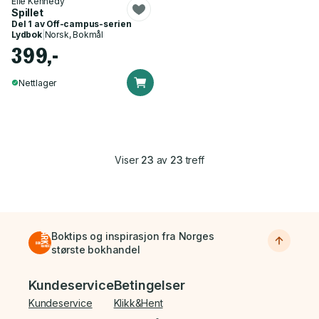
Elle Kennedy
Spillet
Del 1 av
Off-campus-serien
Lydbok
|
Norsk, Bokmål
399,-
Nettlager
Viser
23
av
23
treff
Boktips og inspirasjon fra Norges
største bokhandel
Bunnmeny
Kundeservice
Betingelser
Kundeservice
Klikk&Hent