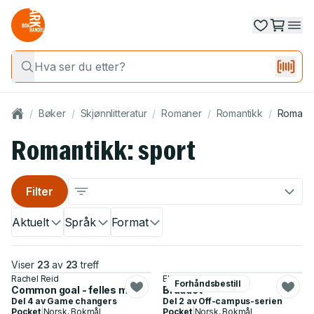
/
Bøker
/
Skjønnlitteratur
/
Romaner
/
Romantikk
/
Romanti
Romantikk: sport
Filter
Aktuelt
Språk
Format
Viser
23
av
23
treff
Rachel Reid
Elle Kennedy
Forhåndsbestill
Common goal - felles mål
Bruddet
Del 4 av
Game changers
Del 2 av
Off-campus-serien
Pocket
|
Norsk, Bokmål
Pocket
|
Norsk, Bokmål