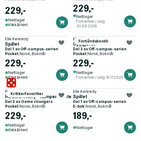
229,-
229,-
Nettlager
Nettlager
Forventes i salg
Klikk&Hent
30.09.2026
Elle Kennedy
Elle Kennedy
Forhåndsbestill
Spillet
Oppgjøret
Del 1 av
Off-campus-serien
Del 3 av
Off-campus-serien
Pocket
|
Norsk, Bokmål
Pocket
|
Norsk, Bokmål
229,-
229,-
Nettlager
Nettlager
Klikk&Hent
Forventes i salg 19.11.2026
Rachel Reid
Elle Kennedy
Kritikerfavoritter
Heated rivalry - kampens hete
Spillet
Del 2 av
Game changers
Del 1 av
Off-campus-serien
Pocket
|
Norsk, Bokmål
E-bok
|
Norsk, Bokmål
229,-
189,-
Nettlager
Nettlager
Klikk&Hent