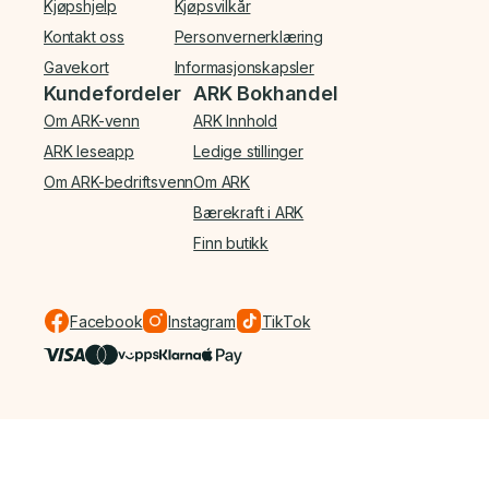
Kjøpshjelp
Kjøpsvilkår
Kontakt oss
Personvernerklæring
Gavekort
Informasjonskapsler
Kundefordeler
ARK Bokhandel
Om ARK-venn
ARK Innhold
ARK leseapp
Ledige stillinger
Om ARK-bedriftsvenn
Om ARK
Bærekraft i ARK
Finn butikk
Facebook
Instagram
TikTok