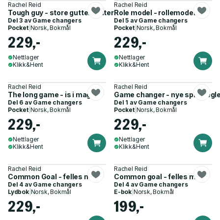
Rachel Reid
Rachel Reid
Tough guy - store gutter gråter ikke
Role model - rollemodell
Del 3 av
Game changers
Del 5 av
Game changers
Pocket
|
Norsk, Bokmål
Pocket
|
Norsk, Bokmål
229,-
229,-
Nettlager
Nettlager
Klikk&Hent
Klikk&Hent
Rachel Reid
Rachel Reid
The long game - is i magen
Game changer - nye spilleregl
Del 6 av
Game changers
Del 1 av
Game changers
Pocket
|
Norsk, Bokmål
Pocket
|
Norsk, Bokmål
229,-
229,-
Nettlager
Nettlager
Klikk&Hent
Klikk&Hent
Rachel Reid
Rachel Reid
Common Goal - felles mål
Common goal - felles mål
Del 4 av
Game changers
Del 4 av
Game changers
Lydbok
|
Norsk, Bokmål
E-bok
|
Norsk, Bokmål
229,-
199,-