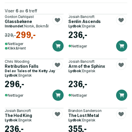
Viser
6
av
6
treff
Gordon Dahlquist
Josiah Bancroft
Glassbøkene
Senlin Ascends
Innbundet
|
Norsk, Bokmål
Lydbok
|
Engelsk
299,-
236,-
329,-
Nettlager
Nettlager
Klikk&Hent
Chris Wooding
Josiah Bancroft
Retribution Falls
Arm of the Sphinx
Del av
Tales of the Ketty Jay
Lydbok
|
Engelsk
Lydbok
|
Engelsk
296,-
236,-
Nettlager
Nettlager
Josiah Bancroft
Brandon Sanderson
The Hod King
The Lost Metal
Lydbok
|
Engelsk
Lydbok
|
Engelsk
236,-
355,-