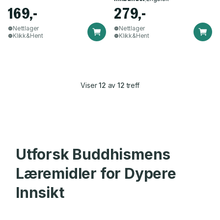
169,-
279,-
Nettlager
Nettlager
Klikk&Hent
Klikk&Hent
Viser
12
av
12
treff
Utforsk Buddhismens
Læremidler for Dypere
Innsikt