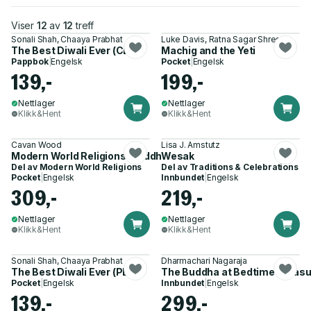
Viser
12
av
12
treff
Sonali Shah, Chaaya Prabhat
Luke Davis, Ratna Sagar Shrestha
The Best Diwali Ever (CBB)
Machig and the Yeti
Pappbok
|
Engelsk
Pocket
|
Engelsk
139,-
199,-
Nettlager
Nettlager
Klikk&Hent
Klikk&Hent
Cavan Wood
Lisa J. Amstutz
Modern World Religions: Buddhism Pupil Book Core
Wesak
Del av
Modern World Religions
Del av
Traditions & Celebrations
Pocket
|
Engelsk
Innbundet
|
Engelsk
309,-
219,-
Nettlager
Nettlager
Klikk&Hent
Klikk&Hent
Sonali Shah, Chaaya Prabhat
Dharmachari Nagaraja
The Best Diwali Ever (PB)
The Buddha at Bedtime Treasu
Pocket
|
Engelsk
Innbundet
|
Engelsk
139,-
299,-