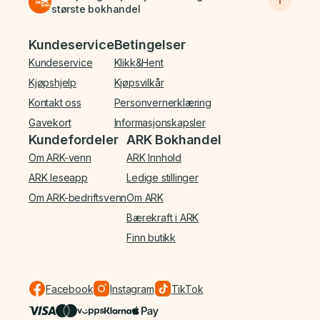
største bokhandel
Bunnmeny
Kundeservice
Betingelser
Kundeservice
Klikk&Hent
Kjøpshjelp
Kjøpsvilkår
Kontakt oss
Personvernerklæring
Gavekort
Informasjonskapsler
Kundefordeler
ARK Bokhandel
Om ARK-venn
ARK Innhold
ARK leseapp
Ledige stillinger
Om ARK-bedriftsvenn
Om ARK
Bærekraft i ARK
Finn butikk
Facebook
Instagram
TikTok