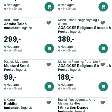
Nettlager
Nettlager
Klikk&Hent
Klikk&Hent
Red Panda
Kevin James, Nagapriya og 1
Jataka Tales
annen
AQA GCSE Religious Studies 
Innbundet
|
Engelsk
Pocket
|
Engelsk
299,-
389,-
Nettlager
Nettlager
Klikk&Hent
Klikk&Hent
Patricia Myerson
Marianne Fleming, Peter Smith
Mustard Seed
AQA GCSE Religious Studies A (
Pocket
|
Engelsk
Pocket
|
Engelsk
99,-
189,-
Nettlager
Nettlager
Klikk&Hent
Klikk&Hent
S Kumar
Brandi-Ann Uyemura, Amy
Buddha
Matsushita-Beal
I Am a Bon Dancer
Innbundet
|
Engelsk
Innbundet
|
Engelsk