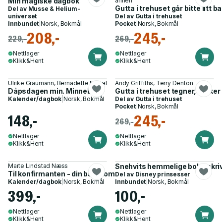
Min magiske dagbok
annen
Gutta i trehuset går bitte litt 
Del av
Musse & Helium-
universet
Del av
Gutta i trehuset
Innbundet
|
Norsk, Bokmål
Pocket
|
Norsk, Bokmål
208,-
245,-
229,-
269,-
Nettlager
Nettlager
Klikk&Hent
Klikk&Hent
Ulrike Graumann, Bernadette Nagel
Andy Griffiths, Terry Denton
Dåpsdagen min. Minnebok
Gutta i trehuset tegner, tenker o
Kalender/dagbok
|
Norsk, Bokmål
Del av
Gutta i trehuset
Pocket
|
Norsk, Bokmål
148,-
245,-
269,-
Nettlager
Nettlager
Klikk&Hent
Klikk&Hent
Marte Lindstad Næss
Snehvits hemmelige bok - skri
Til konfirmanten - din barndom og den store dagen
Del av
Disney prinsesser
Kalender/dagbok
|
Norsk, Bokmål
Innbundet
|
Norsk, Bokmål
399,-
100,-
Nettlager
Nettlager
Klikk&Hent
Klikk&Hent