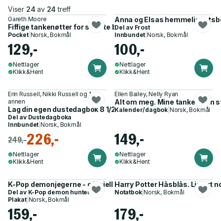
Viser
24
av
24
treff
Gareth Moore
Anna og Elsas hemmelighetsb
Fiffige tankenøtter for smarte barn
Del av
Frost
Pocket
|
Norsk, Bokmål
Innbundet
|
Norsk, Bokmål
129,-
100,-
Nettlager
Nettlager
Klikk&Hent
Klikk&Hent
Erin Russell, Nikki Russell og 1
Ellen Bailey, Nelly Ryan
annen
Alt om meg. Mine tanker, min sti
Lag din egen dustedagbok 8 1/2 - alt om meg-dagboka
Kalender/dagbok
|
Norsk, Bokmål
Del av
Dustedagboka
Innbundet
|
Norsk, Bokmål
226,-
149,-
249,-
Nettlager
Nettlager
Klikk&Hent
Klikk&Hent
K-Pop demonjegerne - offisiell plakatbok
Harry Potter Håsblås. Linjert
Del av
K-Pop demon hunters
Notatbok
|
Norsk, Bokmål
Plakat
|
Norsk, Bokmål
159,-
179,-