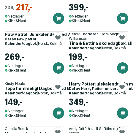
217,-
399,-
239,-
Nettlager
Nettlager
Klikk&Hent
Klikk&Hent
Paw Patrol: Julekalender med 24 små bøker
Henrik Thodesen, Odd-Magnus
Williamson
Del av
Paw patrol
Tina & Bettina skoledagbok. sl
Kalender/dagbok
|
Norsk, Bokmål
Kalender/dagbok
|
Norsk, Bokmål
269,-
199,-
Nettlager
Nettlager
Klikk&Hent
Klikk&Hent
Kirsty Neale
Harry Potter julekalender. En m
Topp hemmelig! Dagbok. Med 60 kule klistremerker og henge
Del av
Harry Potter-universet
Kalender/dagbok
|
Norsk, Bokmål
Kalender/dagbok
|
Norsk, Bokmål
149,-
349,-
Nettlager
Nettlager
Klikk&Hent
Klikk&Hent
Camilla Brinck
Andy Griffiths, Jill Griffiths og 1