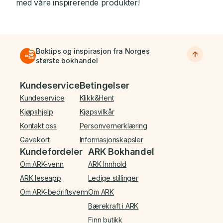
med våre inspirerende produkter!
Boktips og inspirasjon fra Norges
største bokhandel
Bunnmeny
Kundeservice
Betingelser
Kundeservice
Klikk&Hent
Kjøpshjelp
Kjøpsvilkår
Kontakt oss
Personvernerklæring
Gavekort
Informasjonskapsler
Kundefordeler
ARK Bokhandel
Om ARK-venn
ARK Innhold
ARK leseapp
Ledige stillinger
Om ARK-bedriftsvenn
Om ARK
Bærekraft i ARK
Finn butikk