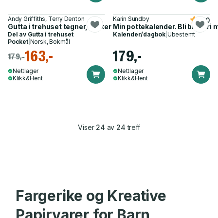
Andy Griffiths, Terry Denton
Karin Sundby
4.0
Gutta i trehuset tegner, tenker og tuller i alle etasjene
Min pottekalender. Bli bleiefri
Del av
Gutta i trehuset
Kalender/dagbok
|
Ubestemt
Pocket
|
Norsk, Bokmål
163,-
179,-
179,-
Nettlager
Nettlager
Klikk&Hent
Klikk&Hent
Viser
24
av
24
treff
Fargerike og Kreative
Papirvarer for Barn