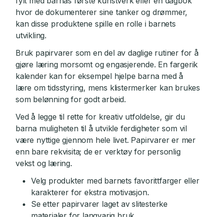
fylt med barnas første kunstverk eller en dagbok
hvor de dokumenterer sine tanker og drømmer,
kan disse produktene spille en rolle i barnets
utvikling.
Bruk papirvarer som en del av daglige rutiner for å
gjøre læring morsomt og engasjerende. En fargerik
kalender kan for eksempel hjelpe barna med å
lære om tidsstyring, mens klistermerker kan brukes
som belønning for godt arbeid.
Ved å legge til rette for kreativ utfoldelse, gir du
barna muligheten til å utvikle ferdigheter som vil
være nyttige gjennom hele livet. Papirvarer er mer
enn bare rekvisita; de er verktøy for personlig
vekst og læring.
Velg produkter med barnets favorittfarger eller
karakterer for ekstra motivasjon.
Se etter papirvarer laget av slitesterke
materialer for langvarig bruk.