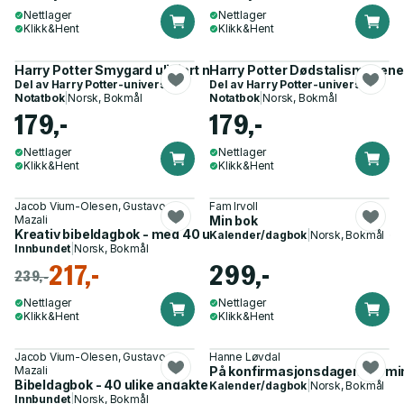
Nettlager
Nettlager
Klikk&Hent
Klikk&Hent
Harry Potter Smygard ulinjert notatbok
Harry Potter Dødstalismanene 
Del av
Harry Potter-universet
Del av
Harry Potter-universet
Notatbok
|
Norsk, Bokmål
Notatbok
|
Norsk, Bokmål
179,-
179,-
Nettlager
Nettlager
Klikk&Hent
Klikk&Hent
Jacob Vium-Olesen, Gustavo
Fam Irvoll
Mazali
Min bok
Kreativ bibeldagbok - med 40 ulike andakter for å vokse i tro
Kalender/dagbok
|
Norsk, Bokmål
Innbundet
|
Norsk, Bokmål
217,-
299,-
239,-
Nettlager
Nettlager
Klikk&Hent
Klikk&Hent
Jacob Vium-Olesen, Gustavo
Hanne Løvdal
Mazali
På konfirmasjonsdagen. En min
Bibeldagbok - 40 ulike andakter for å vokse i tro
Kalender/dagbok
|
Norsk, Bokmål
Innbundet
|
Norsk, Bokmål