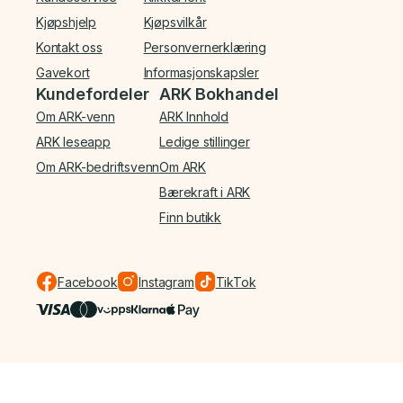
Kjøpshjelp
Kjøpsvilkår
Kontakt oss
Personvernerklæring
Gavekort
Informasjonskapsler
Kundefordeler
ARK Bokhandel
Om ARK-venn
ARK Innhold
ARK leseapp
Ledige stillinger
Om ARK-bedriftsvenn
Om ARK
Bærekraft i ARK
Finn butikk
Facebook
Instagram
TikTok