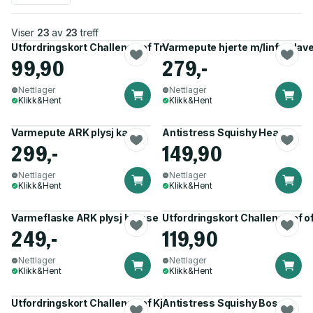
Viser
23
av
23
treff
Utfordringskort Challenge of Trening
Varmepute hjerte m/linfrø, lav
99,90
279,-
Nettlager
Nettlager
Klikk&Hent
Klikk&Hent
Varmepute ARK plysj kanin
Antistress Squishy Heart
299,-
149,90
Nettlager
Nettlager
Klikk&Hent
Klikk&Hent
Varmeflaske ARK plysj bamse
Utfordringskort Challenge of of
249,-
119,90
Nettlager
Nettlager
Klikk&Hent
Klikk&Hent
Utfordringskort Challenge of Kjærlighet
Antistress Squishy Boss