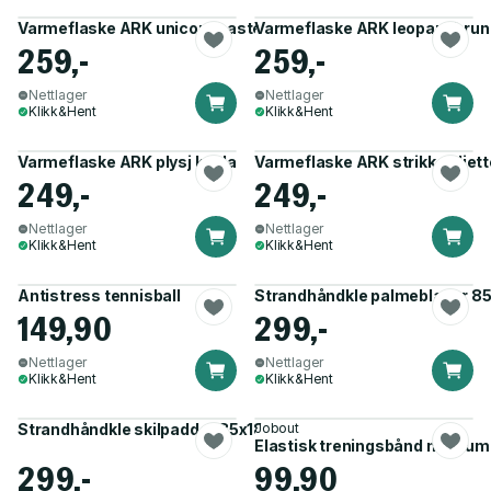
Varmeflaske ARK unicorn pastell/sølv
Varmeflaske ARK leopard brun
259,-
259,-
Nettlager
Nettlager
Klikk&Hent
Klikk&Hent
Varmeflaske ARK plysj koala
Varmeflaske ARK strikk paljett
249,-
249,-
Nettlager
Nettlager
Klikk&Hent
Klikk&Hent
Antistress tennisball
Strandhåndkle palmeblader 8
149,90
299,-
Nettlager
Nettlager
Klikk&Hent
Klikk&Hent
Strandhåndkle skilpadder 85x180cm grønn
Jobout
Elastisk treningsbånd medium
299,-
99,90