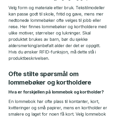
Velg form og materiale etter bruk. Tekstilmodeller
kan passe godt til skole, fritid og gave, mens mer
nedtonede lommebøker ofte velges til jobb eller
reise. Her finnes lommebøker og kortholdere med
ulike motiver, størrelser og lukninger. Skal
produktet brukes av barn, bør du sjekke
aldersmerking/anbefalt alder der det er oppgitt.
Hvis du ønsker RFID-funksjon, må dette stå i
produktbeskrivelsen.
Ofte stilte spørsmål om
lommebøker og kortholdere
Hva er forskjellen på lommebok og kortholder?
En lommebok har ofte plass til kontanter, kort,
kvitteringer og små papirer, mens en kortholder er
smalere og laget for noen få kort. Velg lommebok