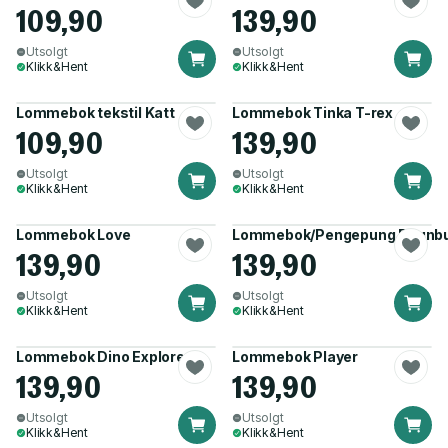
109,90
139,90
Utsolgt
Utsolgt
Klikk&Hent
Klikk&Hent
Lommebok tekstil Katt
Lommebok Tinka T-rex
109,90
139,90
Utsolgt
Utsolgt
Klikk&Hent
Klikk&Hent
Lommebok Love
Lommebok/Pengepung Regnb
139,90
139,90
Utsolgt
Utsolgt
Klikk&Hent
Klikk&Hent
Lommebok Dino Explorers
Lommebok Player
139,90
139,90
Utsolgt
Utsolgt
Klikk&Hent
Klikk&Hent