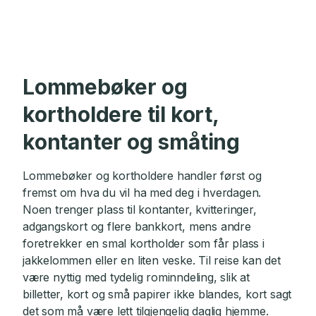
Lommebøker og
kortholdere til kort,
kontanter og småting
Lommebøker og kortholdere handler først og
fremst om hva du vil ha med deg i hverdagen.
Noen trenger plass til kontanter, kvitteringer,
adgangskort og flere bankkort, mens andre
foretrekker en smal kortholder som får plass i
jakkelommen eller en liten veske. Til reise kan det
være nyttig med tydelig rominndeling, slik at
billetter, kort og små papirer ikke blandes, kort sagt
det som må være lett tilgjengelig daglig hjemme.