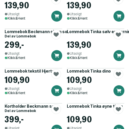
139,90
139,90
Utsolgt
Utsolgt
Klikk&Hent
Klikk&Hent
Lommebok Beckmann skinn sort
Lommebok Tinka sølv enhjørni
Del av
Lommebok
299,-
139,90
Utsolgt
Utsolgt
Klikk&Hent
Klikk&Hent
Lommebok tekstil Hjerter
Lommebok Tinka dino
109,90
109,90
Utsolgt
Utsolgt
Klikk&Hent
Klikk&Hent
Kortholder Beckmann sort
Lommebok Tinka øyne tinke
Del av
Lommebok
399,-
109,90
Utsolgt
Utsolgt