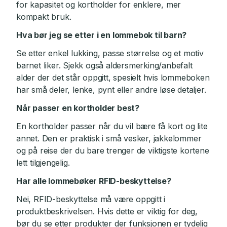
for kapasitet og kortholder for enklere, mer
kompakt bruk.
Hva bør jeg se etter i en lommebok til barn?
Se etter enkel lukking, passe størrelse og et motiv
barnet liker. Sjekk også aldersmerking/anbefalt
alder der det står oppgitt, spesielt hvis lommeboken
har små deler, lenke, pynt eller andre løse detaljer.
Når passer en kortholder best?
En kortholder passer når du vil bære få kort og lite
annet. Den er praktisk i små vesker, jakkelommer
og på reise der du bare trenger de viktigste kortene
lett tilgjengelig.
Har alle lommebøker RFID-beskyttelse?
Nei, RFID-beskyttelse må være oppgitt i
produktbeskrivelsen. Hvis dette er viktig for deg,
bør du se etter produkter der funksjonen er tydelig