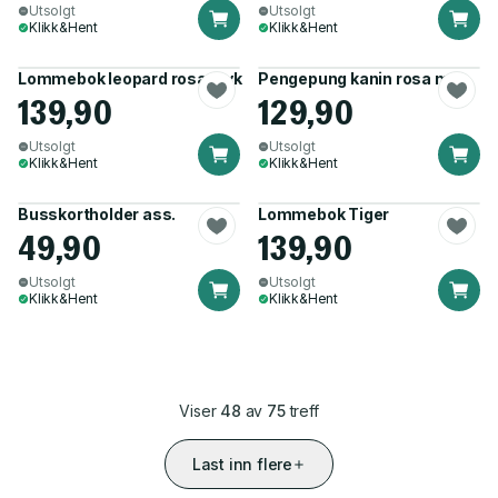
Utsolgt
Utsolgt
Klikk&Hent
Klikk&Hent
Lommebok leopard rosa myk
Pengepung kanin rosa myk
139,90
129,90
Utsolgt
Utsolgt
Klikk&Hent
Klikk&Hent
Busskortholder ass.
Lommebok Tiger
49,90
139,90
Utsolgt
Utsolgt
Klikk&Hent
Klikk&Hent
Viser
48
av
75
treff
Last inn flere