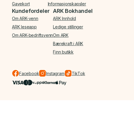
Gavekort
Informasjonskapsler
Kundefordeler
ARK Bokhandel
Om ARK-venn
ARK Innhold
ARK leseapp
Ledige stillinger
Om ARK-bedriftsvenn
Om ARK
Bærekraft i ARK
Finn butikk
Facebook
Instagram
TikTok