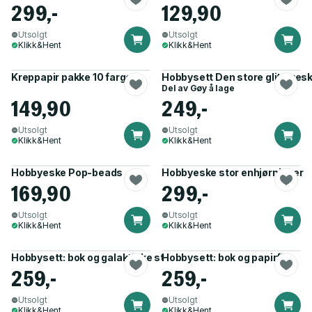
299,-
129,90
Utsolgt
Utsolgt
Klikk&Hent
Klikk&Hent
Kreppapir pakke 10 farger
Hobbysett Den store glitteres
Del av
Gøy å lage
149,90
249,-
Utsolgt
Utsolgt
Klikk&Hent
Klikk&Hent
Hobbyeske Pop-beads
Hobbyeske stor enhjørninger
169,90
299,-
Utsolgt
Utsolgt
Klikk&Hent
Klikk&Hent
Hobbysett: bok og galaktiske steiner
Hobbysett: bok og papirfly
259,-
259,-
Utsolgt
Utsolgt
Klikk&Hent
Klikk&Hent