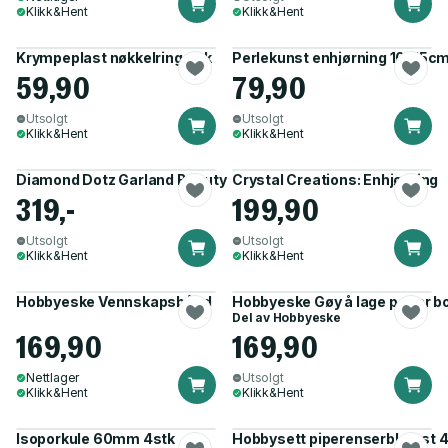
Klikk&Hent
Klikk&Hent
Krympeplast nøkkelring 4pk
Perlekunst enhjørning 10x15c
59,90
79,90
Utsolgt
Utsolgt
Klikk&Hent
Klikk&Hent
Diamond Dotz Garland Beauty
Crystal Creations: Enhjørning
319,-
199,90
Utsolgt
Utsolgt
Klikk&Hent
Klikk&Hent
Hobbyeske Vennskapsbånd
Hobbyeske Gøy å lage perler bo
Del av
Hobbyeske
169,90
169,90
Nettlager
Utsolgt
Klikk&Hent
Klikk&Hent
Isoporkule 60mm 4stk
Hobbysett piperenserblomst 4