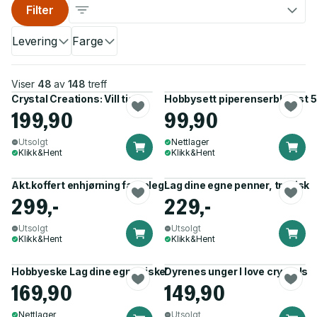
Filter
Levering
Farge
Viser
48
av
148
treff
Crystal Creations: Vill tiger
Hobbysett piperenserblomst 5s
199,90
99,90
Utsolgt
Nettlager
Klikk&Hent
Klikk&Hent
Akt.koffert enhjørning fargelegge+hobby
Lag dine egne penner, tropisk
299,-
229,-
Utsolgt
Utsolgt
Klikk&Hent
Klikk&Hent
Hobbyeske Lag dine egne viskelær 8+
Dyrenes unger I love crystals
169,90
149,90
Nettlager
Utsolgt