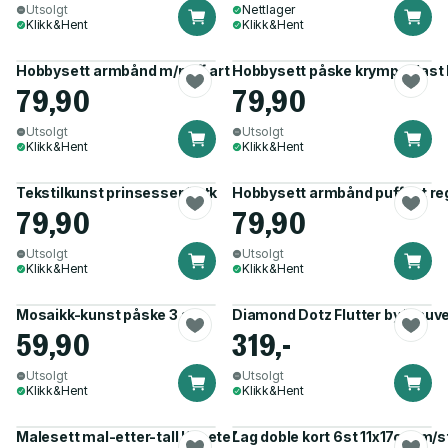
Utsolgt
Nettlager
Klikk&Hent
Klikk&Hent
Hobbysett armbånd m/puff art godis 4 stk
Hobbysett påske krympeplast
79,90
79,90
Utsolgt
Utsolgt
Klikk&Hent
Klikk&Hent
Tekstilkunst prinsesser 1 stk
Hobbysett armbånd puff art re
79,90
79,90
Utsolgt
Utsolgt
Klikk&Hent
Klikk&Hent
Mosaikk-kunst påske 3 stk
Diamond Dotz Flutter by Mauv
59,90
319,-
Utsolgt
Utsolgt
Klikk&Hent
Klikk&Hent
Malesett mal-etter-tall Kosete katter
Lag doble kort 6st 11x17cm m/