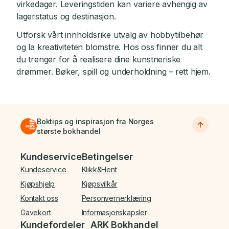
virkedager. Leveringstiden kan variere avhengig av
lagerstatus og destinasjon.
Utforsk vårt innholdsrike utvalg av hobbytilbehør
og la kreativiteten blomstre. Hos oss finner du alt
du trenger for å realisere dine kunstneriske
drømmer. Bøker, spill og underholdning – rett hjem.
Boktips og inspirasjon fra Norges
største bokhandel
Bunnmeny
Kundeservice
Betingelser
Kundeservice
Klikk&Hent
Kjøpshjelp
Kjøpsvilkår
Kontakt oss
Personvernerklæring
Gavekort
Informasjonskapsler
Kundefordeler
ARK Bokhandel