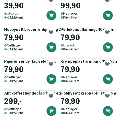
39,90
99,90
Utsolgt
Nettlager
Klikk&Hent
Klikk&Hent
Hobbysett broderi enhjørning 2pk
Perlekunst flamingo 10x15cm
79,90
79,90
Nettlager
Utsolgt
Klikk&Hent
Klikk&Hent
Piperenser dyr lag selv 6 stk
Krympeplast armbånd 10x15c
79,90
79,90
Nettlager
Nettlager
Klikk&Hent
Klikk&Hent
Akt.koffert bondegård fargelegge+hobby
Hobbysett kreppapir 1stk blom
299,-
79,90
Nettlager
Nettlager
Klikk&Hent
Klikk&Hent