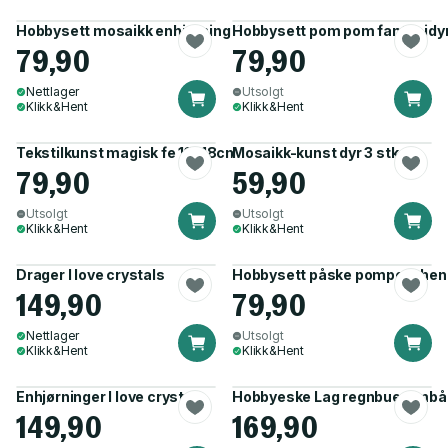
Hobbysett mosaikk enhjørning 4pk
Hobbysett pom pom fantasidyr
79,90
79,90
Nettlager
Utsolgt
Klikk&Hent
Klikk&Hent
Tekstilkunst magisk fe 13x18cm
Mosaikk-kunst dyr 3 stk
79,90
59,90
Utsolgt
Utsolgt
Klikk&Hent
Klikk&Hent
Drager I love crystals
Hobbysett påske pompom hen
149,90
79,90
Nettlager
Utsolgt
Klikk&Hent
Klikk&Hent
Enhjørninger I love crystals
Hobbyeske Lag regnbuearmbå
149,90
169,90