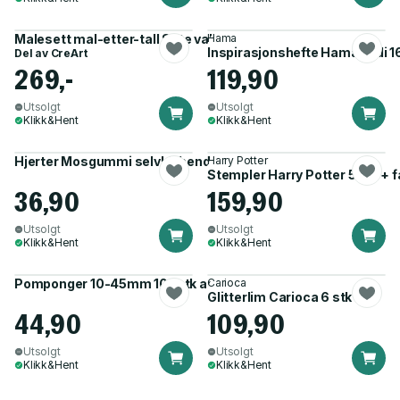
Malesett mal-etter-tall Søte valper
Hama
Inspirasjonshefte Hama Midi 1
Del av
CreArt
269,-
119,90
Utsolgt
Utsolgt
Klikk&Hent
Klikk&Hent
Hjerter Mosgummi selvklebende 30stk
Harry Potter
Stempler Harry Potter 5 stk + f
36,90
159,90
Utsolgt
Utsolgt
Klikk&Hent
Klikk&Hent
Pomponger 10-45mm 100stk ass. glitter
Carioca
Glitterlim Carioca 6 stk
44,90
109,90
Utsolgt
Utsolgt
Klikk&Hent
Klikk&Hent