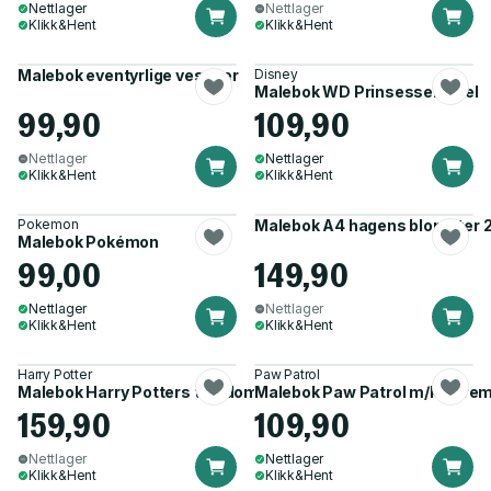
Nettlager
Nettlager
Klikk&Hent
Klikk&Hent
Malebok eventyrlige vesener
Disney
Malebok WD Prinsesser Ariel
99,90
109,90
Nettlager
Nettlager
Klikk&Hent
Klikk&Hent
Pokemon
Malebok A4 hagens blomster 2
Malebok Pokémon
99,00
149,90
Nettlager
Nettlager
Klikk&Hent
Klikk&Hent
Harry Potter
Paw Patrol
Malebok Harry Potters trolldomsverden
Malebok Paw Patrol m/klistre
159,90
109,90
Nettlager
Nettlager
Klikk&Hent
Klikk&Hent