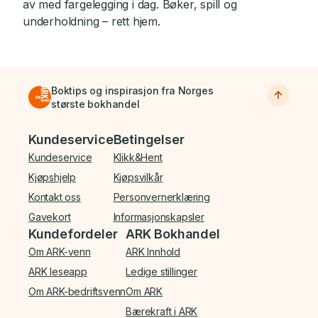
av med fargelegging i dag. Bøker, spill og
underholdning – rett hjem.
Boktips og inspirasjon fra Norges
største bokhandel
Bunnmeny
Kundeservice
Betingelser
Kundeservice
Klikk&Hent
Kjøpshjelp
Kjøpsvilkår
Kontakt oss
Personvernerklæring
Gavekort
Informasjonskapsler
Kundefordeler
ARK Bokhandel
Om ARK-venn
ARK Innhold
ARK leseapp
Ledige stillinger
Om ARK-bedriftsvenn
Om ARK
Bærekraft i ARK