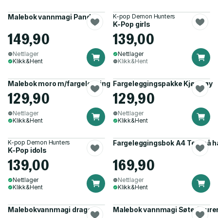
Malebok vannmagi Panda
K-pop Demon Hunters
K-Pop girls
149,90
139,00
Nettlager
Nettlager
Klikk&Hent
Klikk&Hent
Malebok moro m/fargelegging
Fargeleggingspakke Kjøretøy
129,90
129,90
Nettlager
Nettlager
Klikk&Hent
Klikk&Hent
K-pop Demon Hunters
Fargeleggingsbok A4 Tett på 
K-Pop idols
139,00
169,90
Nettlager
Nettlager
Klikk&Hent
Klikk&Hent
Malebokvannmagi drage
Malebok vannmagi Søte figure