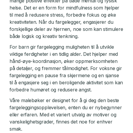
mange positive effekter på både mental og fysisk
helse. Det er en form for mindfulness som hjelper
til med å redusere stress, forbedre fokus og øke
kreativiteten. Når du fargelegger, engasjerer du
forskjellige deler av hjernen, noe som kan stimulere
både logisk og kreativ tenkning.
For barn gir fargelegging muligheten til å utvikle
viktige ferdigheter i en tidlig alder. Det hjelper med
hånd-øye-koordinasjon, øker oppmerksomheten
på detaljer, og fremmer tålmodighet. For voksne gir
fargelegging en pause fra skjermene og en sjanse
til å engasjere seg i en beroligende aktivitet som kan
forbedre humøret og redusere angst.
Våre malebøker er designet for å gi deg den beste
fargeleggingsopplevelsen, enten du er nybegynner
eller erfaren. Med et variert utvalg av motiver og
vanskelighetsgrader, finnes det noe for enhver
smak.