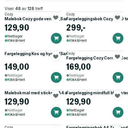
Viser
48
av
128
treff
Cozy
Cozy
Malebok Cozy gode venner (Sam Jayne)
Fargeleggingsbok Cozy m/10 tw
129,90
299,-
Nettlager
Nettlager
Klikk&Hent
Klikk&Hent
Fargelegging Kos og hygge (Sam Jayne)
Cozy
Fargelegging Cozy Corner (Co
149,00
169,00
Nettlager
Nettlager
Klikk&Hent
Klikk&Hent
Malebok mal med stickers A4 ansikter
Fargelegging mindfull blomste
129,90
129,90
Nettlager
Nettlager
Klikk&Hent
Klikk&Hent
Cozy
Fargeleggingsbok A4 Zendood