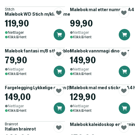
Stitch
Malebok mal etter nummer A4 
Malebok WD Stich m/klistremerker
119,90
99,90
Nettlager
Nettlager
Klikk&Hent
Klikk&Hent
Malebok fantasi m/8 stk sjablonger
Malebok vannmagi dinosaur
79,90
149,90
Nettlager
Nettlager
Klikk&Hent
Klikk&Hent
Fargelegging Lykkelige gaten (Sam Jayne)
Malebok mal med stickers A4 
149,00
129,90
Nettlager
Nettlager
Klikk&Hent
Klikk&Hent
Brainrot
Malebok kaleidoskop enhjørnin
Italian brainrot