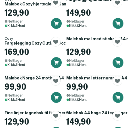
Malebok Cozy hjerteglede (Sam Jayne)
129,90
149,90
Nettlager
Nettlager
Klikk&Hent
Klikk&Hent
Cozy
Malebok mal med stickers A4 
Fargelegging Cozy Cuties (Coco Wyo)
169,00
129,90
Nettlager
Nettlager
Klikk&Hent
Klikk&Hent
Malebok Norge 24 motiver A4
Malebok mal etter nummer A4
99,90
99,90
Nettlager
Nettlager
Klikk&Hent
Klikk&Hent
Fine linjer tegnebok til fineliners
Malebok A4 hage 24 tegninger
129,90
149,90