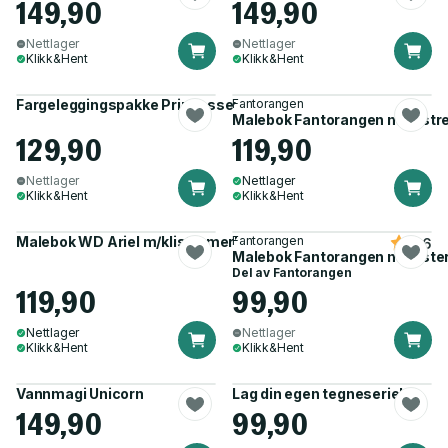
149,90
149,90
Nettlager
Nettlager
Klikk&Hent
Klikk&Hent
Fargeleggingspakke Prinsesser
Fantorangen
Malebok Fantorangen m/klistr
129,90
119,90
Nettlager
Nettlager
Klikk&Hent
Klikk&Hent
Malebok WD Ariel m/klistremerker
Fantorangen
4.6
Malebok Fantorangen m/kliste
Del av
Fantorangen
119,90
99,90
Nettlager
Nettlager
Klikk&Hent
Klikk&Hent
Vannmagi Unicorn
Lag din egen tegneserie!
149,90
99,90