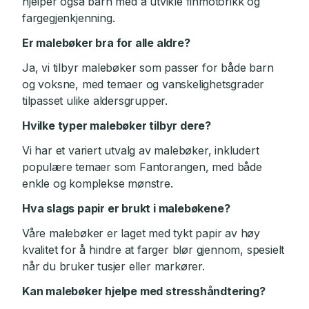
hjelper også barn med å utvikle finmotorikk og
fargegjenkjenning.
Er malebøker bra for alle aldre?
Ja, vi tilbyr malebøker som passer for både barn
og voksne, med temaer og vanskelighetsgrader
tilpasset ulike aldersgrupper.
Hvilke typer malebøker tilbyr dere?
Vi har et variert utvalg av malebøker, inkludert
populære temaer som Fantorangen, med både
enkle og komplekse mønstre.
Hva slags papir er brukt i malebøkene?
Våre malebøker er laget med tykt papir av høy
kvalitet for å hindre at farger blør gjennom, spesielt
når du bruker tusjer eller markører.
Kan malebøker hjelpe med stresshåndtering?