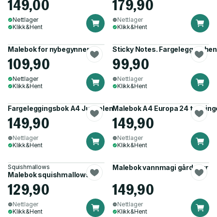
149,00
179,90
Nettlager
Nettlager
Klikk&Hent
Klikk&Hent
Malebok for nybegynnere
Sticky Notes. Fargelegg og hen
109,90
99,90
Nettlager
Nettlager
Klikk&Hent
Klikk&Hent
Fargeleggingsbok A4 Jungelen
Malebok A4 Europa 24 tegning
149,90
149,90
Nettlager
Nettlager
Klikk&Hent
Klikk&Hent
Squishmallows
Malebok vannmagi gårdsdyr
Malebok squishmallows
129,90
149,90
Nettlager
Nettlager
Klikk&Hent
Klikk&Hent