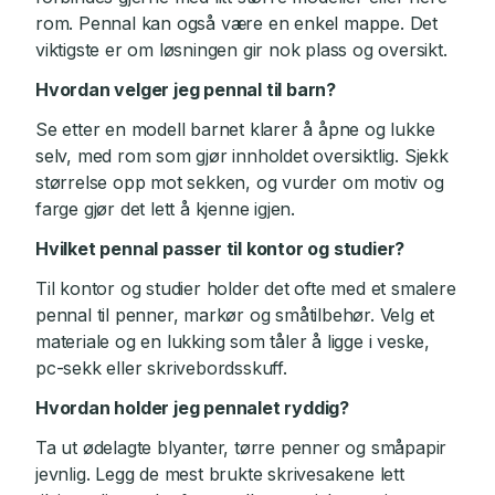
rom. Pennal kan også være en enkel mappe. Det
viktigste er om løsningen gir nok plass og oversikt.
Hvordan velger jeg pennal til barn?
Se etter en modell barnet klarer å åpne og lukke
selv, med rom som gjør innholdet oversiktlig. Sjekk
størrelse opp mot sekken, og vurder om motiv og
farge gjør det lett å kjenne igjen.
Hvilket pennal passer til kontor og studier?
Til kontor og studier holder det ofte med et smalere
pennal til penner, markør og småtilbehør. Velg et
materiale og en lukking som tåler å ligge i veske,
pc-sekk eller skrivebordsskuff.
Hvordan holder jeg pennalet ryddig?
Ta ut ødelagte blyanter, tørre penner og småpapir
jevnlig. Legg de mest brukte skrivesakene lett