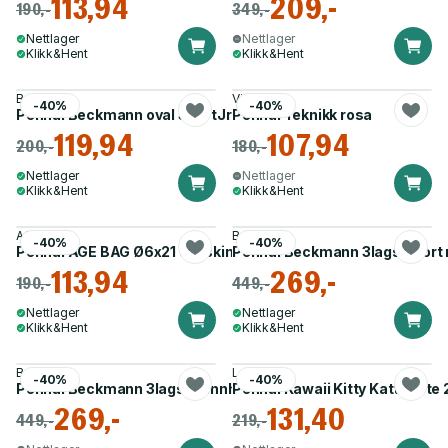
113,94
209,-
190,-
349,-
Nettlager
Nettlager
Klikk&Hent
Klikk&Hent
Beckmann
Viquel
-40%
-40%
Pennal Beckmann oval SportJr paddedHeart
Pennal Teknikk rosa
119,94
107,94
200,-
180,-
Nettlager
Nettlager
Klikk&Hent
Klikk&Hent
AGE BAG
Beckmann
-40%
-40%
Pennal AGE BAG Ø6x21 cm skinn sort
Pennal Beckmann 3lags Sport 
113,94
269,-
190,-
449,-
Nettlager
Nettlager
Klikk&Hent
Klikk&Hent
Beckmann
Legami
-40%
-40%
Pennal Beckmann 3lags m/innh Jungle Game
Pennal Kawaii Kitty Kattepote 2
269,-
131,40
449,-
219,-