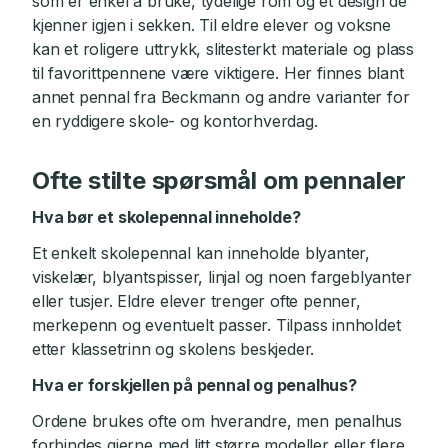
som er enkel å bruke, tydelige rom og et design de
kjenner igjen i sekken. Til eldre elever og voksne
kan et roligere uttrykk, slitesterkt materiale og plass
til favorittpennene være viktigere. Her finnes blant
annet pennal fra Beckmann og andre varianter for
en ryddigere skole- og kontorhverdag.
Ofte stilte spørsmål om pennaler
Hva bør et skolepennal inneholde?
Et enkelt skolepennal kan inneholde blyanter,
viskelær, blyantspisser, linjal og noen fargeblyanter
eller tusjer. Eldre elever trenger ofte penner,
merkepenn og eventuelt passer. Tilpass innholdet
etter klassetrinn og skolens beskjeder.
Hva er forskjellen på pennal og penalhus?
Ordene brukes ofte om hverandre, men penalhus
forbindes gjerne med litt større modeller eller flere