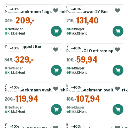
Beckmann
Legami
-40%
-40%
Pennal Beckmann 1lags m/innh NinjaElem
Pennal Kawaii 2i1 Bie
209,-
131,40
349,-
219,-
Nettlager
Nettlager
Klikk&Hent
Klikk&Hent
Pennal trippelt Bie
YOLO
-40%
-40%
Pennal YOLO ett rom space
329,-
59,94
549,-
100,-
Nettlager
Nettlager
Klikk&Hent
Klikk&Hent
Beckmann
Beckmann
-40%
-40%
Pennal Beckmann ovalt Seashell
Pennal Beckmann ovalt Sport J
119,94
107,94
200,-
180,-
Nettlager
Nettlager
Klikk&Hent
Klikk&Hent
Brünnen
Beckmann
-40%
-40%