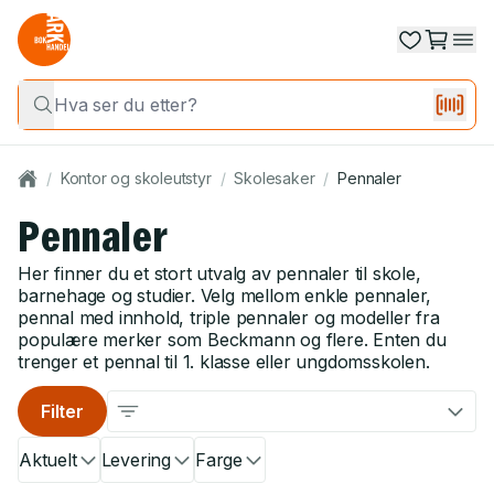
/
Kontor og skoleutstyr
/
Skolesaker
/
Pennaler
Pennaler
Her finner du et stort utvalg av pennaler til skole,
barnehage og studier. Velg mellom enkle pennaler,
pennal med innhold, triple pennaler og modeller fra
populære merker som Beckmann og flere. Enten du
trenger et pennal til 1. klasse eller ungdomsskolen.
Filter
Aktuelt
Levering
Farge