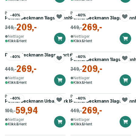
Beckmann
Beckmann
-40%
-40%
Pennal Beckmann 1lags m/innh Seashell
Pennal Beckmann 3lags m/innh
209,-
269,-
349,-
449,-
Nettlager
Nettlager
Klikk&Hent
Klikk&Hent
Pennal Beckmann 3lags Sport sort
Beckmann
-40%
-40%
Pennal Beckmann 1lags m/inn
269,-
209,-
449,-
349,-
Nettlager
Nettlager
Klikk&Hent
Klikk&Hent
Beckmann
Beckmann
-40%
-40%
Pennal Beckmann Urban Dark blå
Pennal Beckmann 3lags m/inn
59,94
269,-
100,-
449,-
Nettlager
Nettlager
Klikk&Hent
Klikk&Hent