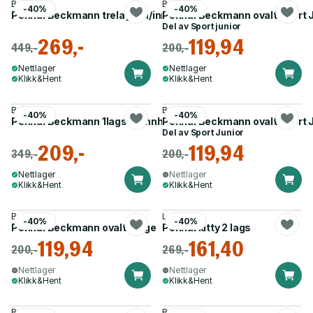
Beckmann
Beckmann
-40%
-40%
Pennal Beckmann trelags m/innh Cherry
Pennal Beckmann ovalt Sport J
Del av
Sport junior
269,-
119,94
449,-
200,-
Nettlager
Nettlager
Klikk&Hent
Klikk&Hent
Beckmann
Beckmann
-40%
-40%
Pennal Beckmann 1lags m/innh Cheeta
Pennal Beckmann ovalt Sport Jr
Del av
Sport Junior
209,-
119,94
349,-
200,-
Nettlager
Nettlager
Klikk&Hent
Klikk&Hent
Beckmann
Legami
-40%
-40%
Pennal Beckmann ovalt Beige
Pennal kitty 2 lags
119,94
161,40
200,-
269,-
Nettlager
Nettlager
Klikk&Hent
Klikk&Hent
Beckmann
Beckmann