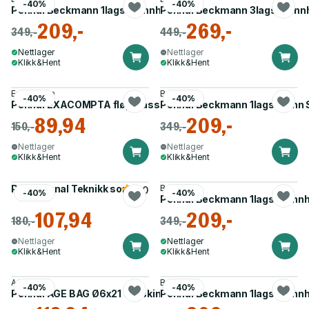
-40%
-40%
Pennal Beckmann 1lags m/innh Unicorn
Pennal Beckmann 3lags m/inn
209,-
269,-
349,-
449,-
Nettlager
Nettlager
Klikk&Hent
Klikk&Hent
Exacompta
Beckmann
-40%
-40%
Pennal EXACOMPTA fløyel ass farger
Pennal Beckmann 1lags m/inn 
89,94
209,-
150,-
349,-
Nettlager
Nettlager
Klikk&Hent
Klikk&Hent
Posepennal Teknikk sort
Beckmann
5.0
-40%
-40%
Pennal Beckmann 1lags m/innh
107,94
209,-
180,-
349,-
Nettlager
Nettlager
Klikk&Hent
Klikk&Hent
AGE BAG
Beckmann
-40%
-40%
Pennal AGE BAG Ø6x21 cm skinn brun
Pennal Beckmann 1lags m/innh