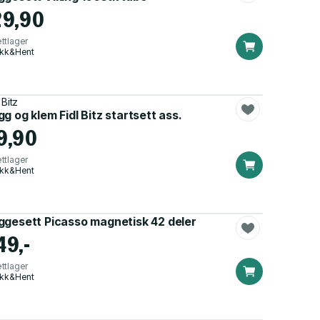
29,90
ttlager
ikk&Hent
 Bitz
g og klem Fidl Bitz startsett ass.
9,90
ttlager
ikk&Hent
ggesett Picasso magnetisk 42 deler
49,-
ttlager
ikk&Hent