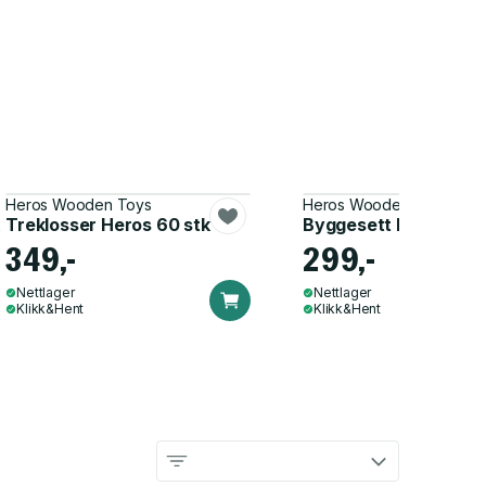
Se alle produkter
Heros Wooden Toys
Heros Wooden Toys
Treklosser Heros 60 stk
Byggesett Heros race
349,-
299,-
Nettlager
Nettlager
Klikk&Hent
Klikk&Hent