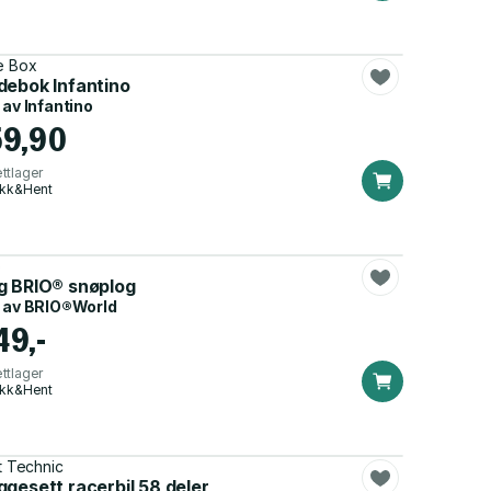
e Box
debok Infantino
 av
Infantino
59,90
ttlager
ikk&Hent
o
g BRIO® snøplog
 av
BRIO®World
49,-
ttlager
ikk&Hent
lt Technic
gesett racerbil 58 deler