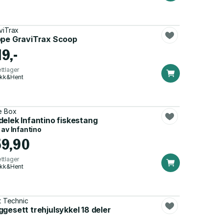
viTrax
ppe GraviTrax Scoop
19,-
ttlager
ikk&Hent
e Box
elek Infantino fiskestang
 av
Infantino
59,90
ttlager
ikk&Hent
lt Technic
gesett trehjulsykkel 18 deler