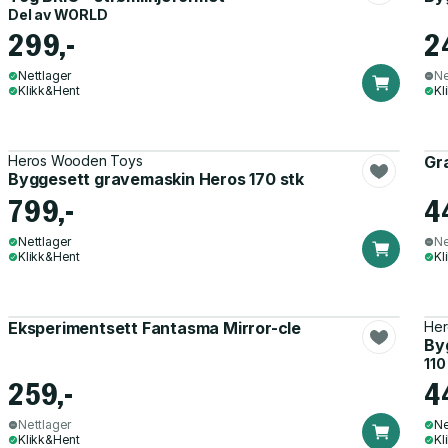
Del av
WORLD
299,-
2
Nettlager
Ne
Klikk&Hent
Kl
Heros Wooden Toys
Gr
Byggesett gravemaskin Heros 170 stk
799,-
4
Nettlager
Ne
Klikk&Hent
Kl
Eksperimentsett Fantasma Mirror-cle
Her
Byg
110
259,-
4
Nettlager
Ne
Klikk&Hent
Kl