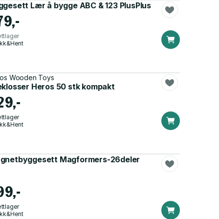
ggesett Lær å bygge ABC & 123 PlusPlus
79,-
ttlager
ikk&Hent
os Wooden Toys
eklosser Heros 50 stk kompakt
29,-
ttlager
ikk&Hent
gnetbyggesett Magformers-26deler
99,-
ttlager
ikk&Hent