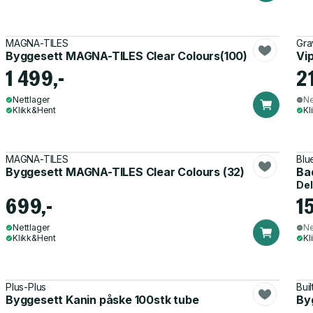
MAGNA-TILES
Gra
Byggesett MAGNA-TILES Clear Colours(100)
Vi
1 499,-
2
Nettlager
Ne
Klikk&Hent
Kl
MAGNA-TILES
Blu
Byggesett MAGNA-TILES Clear Colours (32)
Bad
Del
699,-
1
Nettlager
Ne
Klikk&Hent
Kl
Plus-Plus
Bui
Byggesett Kanin påske 100stk tube
Byg