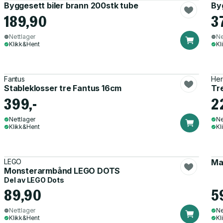
Byggesett biler brann 200stk tube
By
189,90
3
Nettlager
Ne
Klikk&Hent
Kl
Fantus
Her
Stableklosser tre Fantus 16cm
Tr
399,-
2
Nettlager
Ne
Klikk&Hent
Kl
LEGO
Ma
Monsterarmbånd LEGO DOTS
Del av
LEGO Dots
89,90
5
Nettlager
Ne
Klikk&Hent
Kl