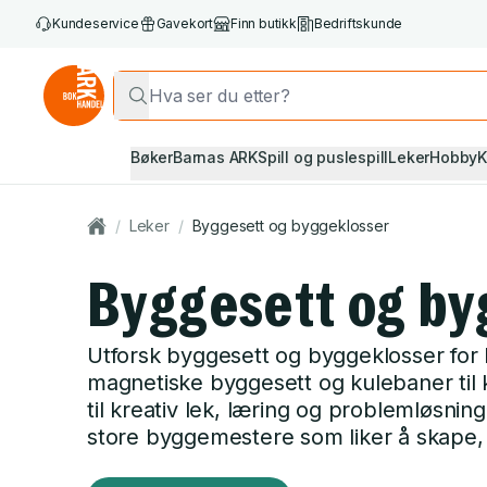
Kundeservice
Gavekort
Finn butikk
Bedriftskunde
Bøker
Barnas ARK
Spill og puslespill
Leker
Hobby
K
/
Leker
/
Byggesett og byggeklosser
Byggesett og by
Utforsk byggesett og byggeklosser for ba
magnetiske byggesett og kulebaner til 
til kreativ lek, læring og problemløsni
store byggemestere som liker å skape,