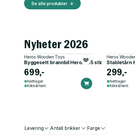
Se alle produkter
Nyheter 2026
Heros Wooden Toys
Heros Woode
Byggesett brannbil Heros 155 stk
Stabletårn H
699,-
299,-
Nettlager
Nettlager
Klikk&Hent
Klikk&Hent
Levering
Antall brikker
Farge