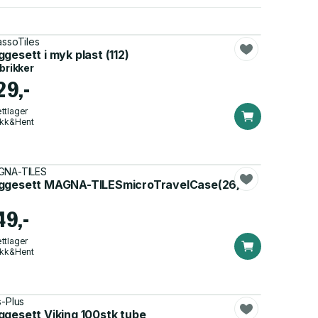
assoTiles
gesett i myk plast (112)
 brikker
29,-
ttlager
ikk&Hent
GNA-TILES
ggesett MAGNA-TILESmicroTravelCase(26)
49,-
ttlager
ikk&Hent
s-Plus
ggesett Viking 100stk tube