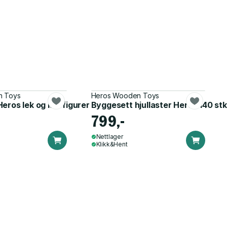
n Toys
Heros Wooden Toys
eros lek og lær figurer
Byggesett hjullaster Heros 140 stk
799,-
Nettlager
Klikk&Hent