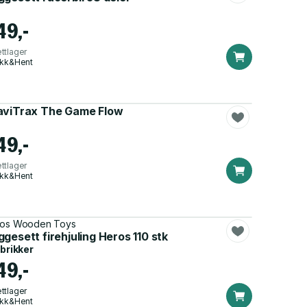
49,-
ttlager
ikk&Hent
aviTrax The Game Flow
49,-
ttlager
ikk&Hent
os Wooden Toys
gesett firehjuling Heros 110 stk
 brikker
49,-
ttlager
ikk&Hent