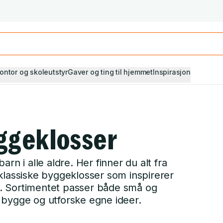
Studiestart! Alle* pensumbøker -20%
Se utvalget her
ontor og skoleutstyr
Gaver og ting til hjemmet
Inspirasjon
ggeklosser
rn i alle aldre. Her finner du alt fra
klassiske byggeklosser som inspirerer
ng. Sortimentet passer både små og
 bygge og utforske egne ideer.