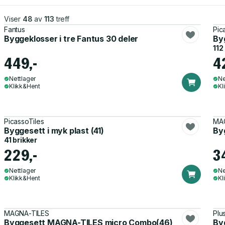
Viser
48
av
113
treff
Fantus
Pic
Byggeklosser i tre Fantus 30 deler
Byg
112
449,-
4
Nettlager
Ne
Klikk&Hent
Kl
PicassoTiles
MA
Byggesett i myk plast (41)
By
41 brikker
229,-
3
Nettlager
Ne
Klikk&Hent
Kl
MAGNA-TILES
Plu
Byggesett MAGNA-TILES micro Combo(46)
By