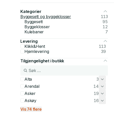
Kategorier
Byggesett og byggeklosser
113
Byggesett
95
Byggeklosser
12
Kulebaner
7
Levering
Klikk&Hent
113
Hjemlevering
39
Tilgjengelighet i butikk
Alta
3
Arendal
14
Asker
19
Askøy
16
Vis 74 flere