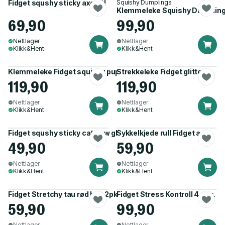
Fidget squshy sticky axolotl
Squishy Dumplings
Klemmeleke Squishy Dumplings
69,90
99,90
Nettlager
Nettlager
Klikk&Hent
Klikk&Hent
Klemmeleke Fidget squidgy puppys
Strekkeleke Fidget glitter
119,90
119,90
Nettlager
Nettlager
Klikk&Hent
Klikk&Hent
Fidget squshy sticky cat paw glitter
Sykkelkjede rull Fidget ass.
49,90
59,90
Nettlager
Nettlager
Klikk&Hent
Klikk&Hent
Fidget Stretchy tau rød hvit 2pk
Fidget Stress Kontroll 4 ass.
59,90
99,90
Nettlager
Nettlager