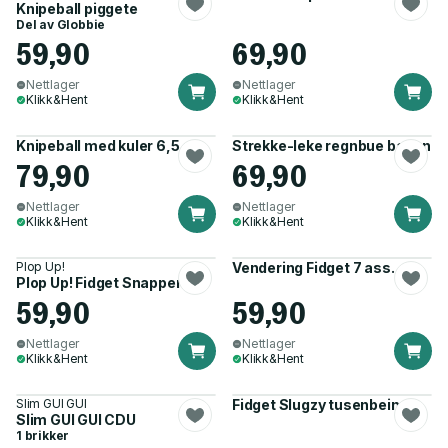
Knipeball piggete
Del av
Globbie
59,90
69,90
Nettlager
Nettlager
Klikk&Hent
Klikk&Hent
Knipeball med kuler 6,5 cm
Strekke-leke regnbue banan
79,90
69,90
Nettlager
Nettlager
Klikk&Hent
Klikk&Hent
Plop Up!
Vendering Fidget 7 ass.
Plop Up! Fidget Snapperz
59,90
59,90
Nettlager
Nettlager
Klikk&Hent
Klikk&Hent
Slim GUI GUI
Fidget Slugzy tusenbein
Slim GUI GUI CDU
1 brikker