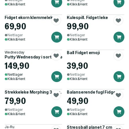
Klikk&Hent
Klikk&Hent
Fidget ekorn klemmeleke
Kulespill. Fidget leke
69,90
99,90
Nettlager
Nettlager
Klikk&Hent
Klikk&Hent
Wednesday
Ball Fidget emoji
Putty Wednesday i sort kiste
149,90
39,90
Nettlager
Nettlager
Klikk&Hent
Klikk&Hent
Strekkeleke Morphing 3 ass.
Balanserende fugl Fidget
79,90
49,90
Nettlager
Nettlager
Klikk&Hent
Klikk&Hent
Ja-Ru
Stressball planet 7 cm