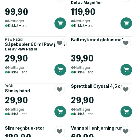
Del av
Magnifier
99,90
119,90
Nettlager
Nettlager
Klikk&Hent
Klikk&Hent
Paw Patrol
Ball myk med globusmotiv
Såpebobler 60 ml Paw patrol
Del av
Paw Patrol
29,90
39,90
Nettlager
Nettlager
Klikk&Hent
Klikk&Hent
YoYo
Sprettball Crystal 4,5 cm
Sticky hånd
29,90
29,90
Nettlager
Nettlager
Klikk&Hent
Klikk&Hent
Slim regnbue-stor
Vannspill enhjørning rund