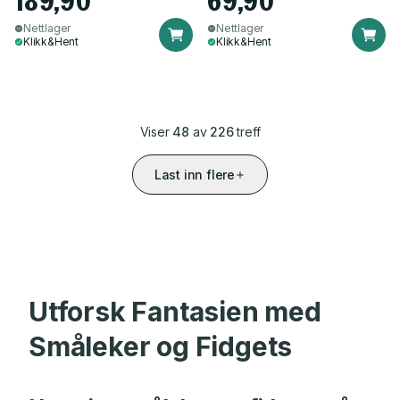
189,90
69,90
Nettlager
Nettlager
Klikk&Hent
Klikk&Hent
Viser
48
av
226
treff
Last inn flere
Utforsk Fantasien med
Småleker og Fidgets