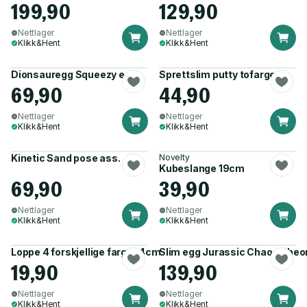
199,90
129,90
Nettlager
Nettlager
Klikk&Hent
Klikk&Hent
Dionsauregg Squeezy egg
Sprettslim putty tofarget
69,90
44,90
Nettlager
Nettlager
Klikk&Hent
Klikk&Hent
Kinetic Sand pose ass.
Novelty
Kubeslange 19cm
69,90
39,90
Nettlager
Nettlager
Klikk&Hent
Klikk&Hent
Loppe 4 forskjellige farger 4cm
Slim egg Jurassic Chaos Theor
19,90
139,90
Nettlager
Nettlager
Klikk&Hent
Klikk&Hent