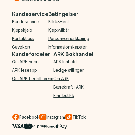
Bunnmeny
Kundeservice
Betingelser
Kundeservice
Klikk&Hent
Kjøpshjelp
Kjøpsvilkår
Kontakt oss
Personvernerklæring
Gavekort
Informasjonskapsler
Kundefordeler
ARK Bokhandel
Om ARK-venn
ARK Innhold
ARK leseapp
Ledige stillinger
Om ARK-bedriftsvenn
Om ARK
Bærekraft i ARK
Finn butikk
Facebook
Instagram
TikTok