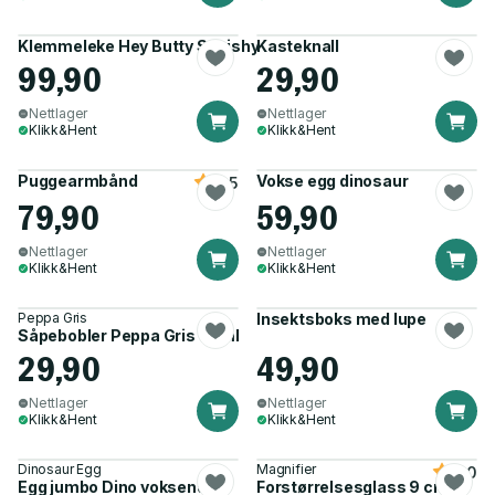
Klemmeleke Hey Butty Squishy Monster ass
Kasteknall
99,90
29,90
Nettlager
Nettlager
Klikk&Hent
Klikk&Hent
Puggearmbånd
Vokse egg dinosaur
4.5
79,90
59,90
Nettlager
Nettlager
Klikk&Hent
Klikk&Hent
Peppa Gris
Insektsboks med lupe
Såpebobler Peppa Gris 60ml
29,90
49,90
Nettlager
Nettlager
Klikk&Hent
Klikk&Hent
Dinosaur Egg
Magnifier
5.0
Egg jumbo Dino voksende
Forstørrelsesglass 9 cm