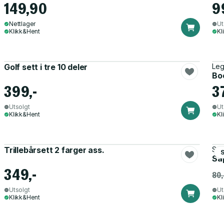
149,90
9
Nettlager
Ut
Klikk&Hent
Kl
Golf sett i tre 10 deler
Leg
Boc
399,-
3
Utsolgt
Ut
Klikk&Hent
Kl
Trillebårsett 2 farger ass.
Som
Såp
349,-
80,
Utsolgt
Ut
Klikk&Hent
Kl