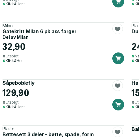
Klikk&Hent
Kl
Milan
Pla
Gatekritt Milan 6 pk ass farger
Du
Del av
Milan
32,90
2
Utsolgt
Ne
Klikk&Hent
Kl
Såpeboblefly
Ha
129,90
1
Utsolgt
Ut
Klikk&Hent
Kl
Plasto
Bal
Bøttesett 3 deler - bøtte, spade, form