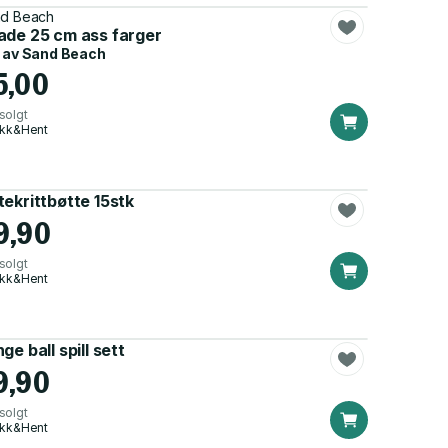
d Beach
ade 25 cm ass farger
 av
Sand Beach
5,00
solgt
ikk&Hent
ekrittbøtte 15stk
9,90
solgt
ikk&Hent
ge ball spill sett
9,90
solgt
ikk&Hent