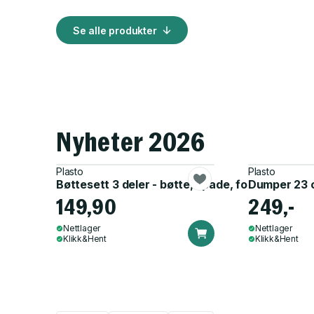
Se alle produkter
Nyheter 2026
Plasto
Plasto
Bøttesett 3 deler - bøtte, spade, form
Dumper 23 
149,90
249,-
Nettlager
Nettlager
Klikk&Hent
Klikk&Hent