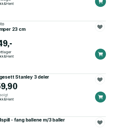
ikk&Hent
sto
mper 23 cm
49,-
ttlager
ikk&Hent
gesett Stanley 3 deler
59,90
solgt
ikk&Hent
lspill - fang ballene m/3 baller