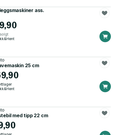
leggsmaskiner ass.
19,90
solgt
ikk&Hent
sto
avemaskin 25 cm
69,90
ttlager
ikk&Hent
sto
tebil med tipp 22 cm
9,90
ttlager