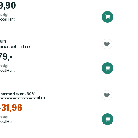
9,90
solgt
ikk&Hent
ami
ca sett i tre
79,-
solgt
ikk&Hent
merleker
Sommerleker -60%
ebobler refill 1 liter
31,96
-
solgt
ikk&Hent