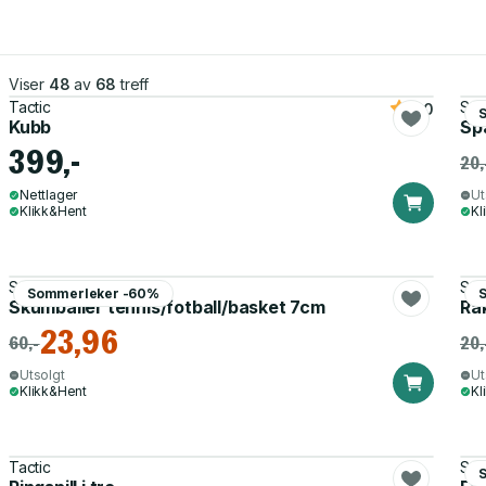
Viser
48
av
68
treff
Tactic
Som
5.0
Kubb
Sp
399,-
20,
Nettlager
Ut
Klikk&Hent
Kl
Sommerleker
Som
Sommerleker -60%
Skumballer tennis/fotball/basket 7cm
Ra
23,96
60,-
20,
Utsolgt
Ut
Klikk&Hent
Kl
Tactic
Som