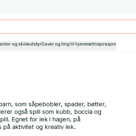
Studiestart! Alle* pensumbøker -20%
Se utvalget her
ontor og skoleutstyr
Gaver og ting til hjemmet
Inspirasjon
 barn, som såpebobler, spader, bøtter,
derer også spill som kubb, boccia og
ill. Egnet for lek i hagen, på
på aktivitet og kreativ lek.