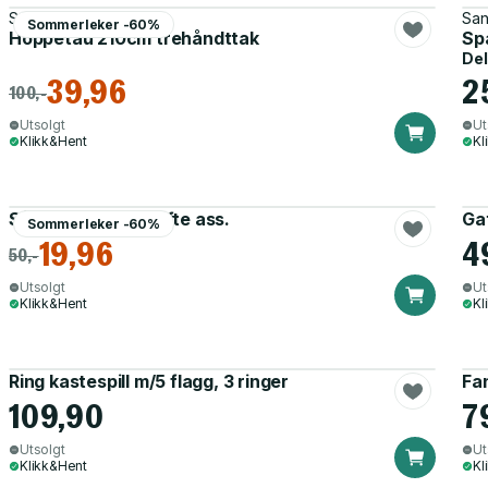
Sommerleker
San
Sommerleker -60%
Hoppetau 210cm trehåndttak
Sp
Del
39,96
2
100,-
Utsolgt
Ut
Klikk&Hent
Kl
Såpebobler med vifte ass.
Gat
Sommerleker -60%
19,96
4
50,-
Utsolgt
Ut
Klikk&Hent
Kl
Ring kastespill m/5 flagg, 3 ringer
Fan
109,90
7
Utsolgt
Ut
Klikk&Hent
Kl