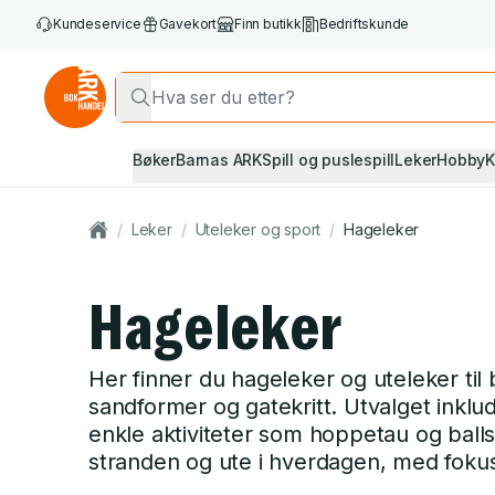
Kundeservice
Gavekort
Finn butikk
Bedriftskunde
Bøker
Barnas ARK
Spill og puslespill
Leker
Hobby
K
/
Leker
/
Uteleker og sport
/
Hageleker
Hageleker
Her finner du hageleker og uteleker til
sandformer og gatekritt. Utvalget inklu
enkle aktiviteter som hoppetau og ballsp
stranden og ute i hverdagen, med fokus 