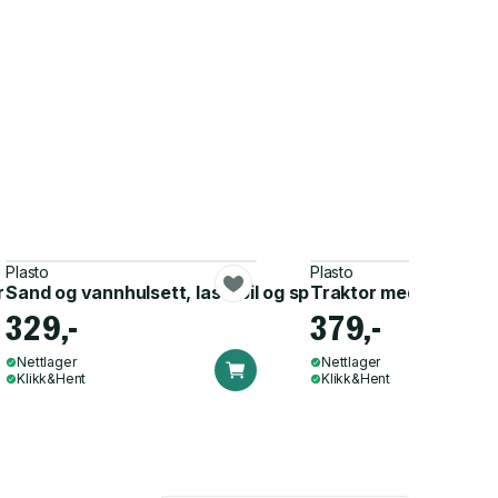
Se alle produkter
Plasto
Plasto
ormer
Sand og vannhulsett, lastebil og spade
Traktor med sandsett
329,-
379,-
Nettlager
Nettlager
Klikk&Hent
Klikk&Hent