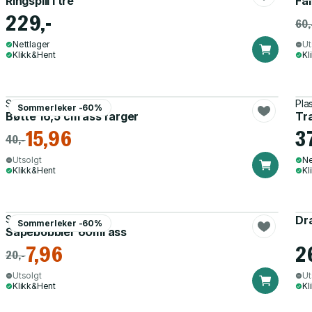
Ringspill i tre
Far
229,-
60,
Nettlager
Ut
Klikk&Hent
Kl
Sommerleker
Pla
Sommerleker -60%
Bøtte 16,5 cm ass farger
Tr
15,96
3
40,-
Utsolgt
Ne
Klikk&Hent
Kl
Sommerleker
Dr
Sommerleker -60%
Såpebobbler 60ml ass
7,96
2
20,-
Utsolgt
Ut
Klikk&Hent
Kl