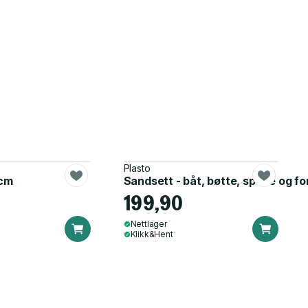
Plasto
cm
Sandsett - båt, bøtte, spade og f
199,90
Nettlager
Klikk&Hent