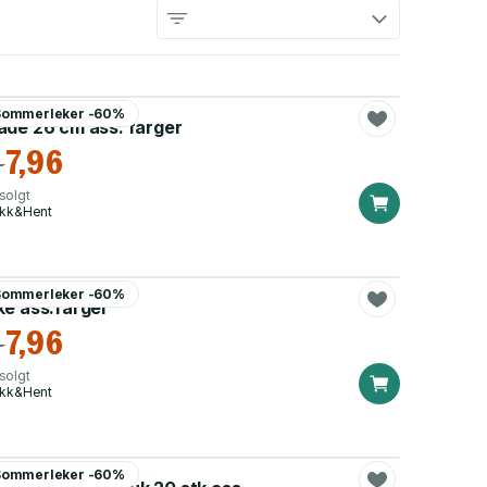
merleker
Sommerleker -60%
ade 26 cm ass. farger
7,96
-
solgt
ikk&Hent
merleker
Sommerleker -60%
ke ass.farger
7,96
-
solgt
ikk&Hent
merleker
Sommerleker -60%