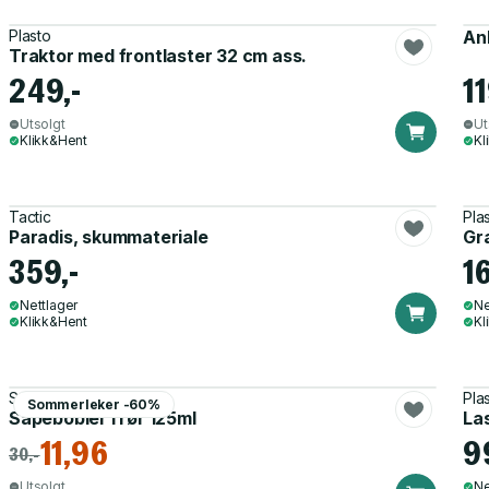
Plasto
An
Traktor med frontlaster 32 cm ass.
249,-
1
Utsolgt
Ut
Klikk&Hent
Kl
Tactic
Pla
Paradis, skummateriale
Gr
359,-
1
Nettlager
Ne
Klikk&Hent
Kl
Sommerleker
Pla
Sommerleker -60%
Såpebobler i rør 125ml
Las
11,96
9
30,-
Utsolgt
Ne