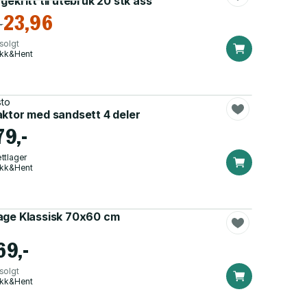
gekritt til utebruk 20 stk ass
23,96
-
solgt
ikk&Hent
sto
aktor med sandsett 4 deler
79,-
ttlager
ikk&Hent
age Klassisk 70x60 cm
69,-
solgt
ikk&Hent