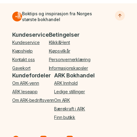
Boktips og inspirasjon fra Norges
største bokhandel
Bunnmeny
Kundeservice
Betingelser
Kundeservice
Klikk&Hent
Kjøpshjelp
Kjøpsvilkår
Kontakt oss
Personvernerklæring
Gavekort
Informasjonskapsler
Kundefordeler
ARK Bokhandel
Om ARK-venn
ARK Innhold
ARK leseapp
Ledige stillinger
Om ARK-bedriftsvenn
Om ARK
Bærekraft i ARK
Finn butikk