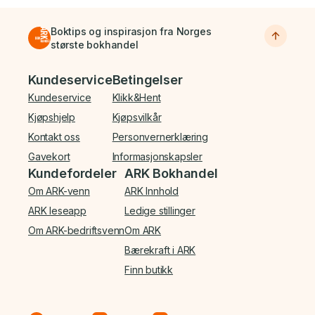
Boktips og inspirasjon fra Norges
største bokhandel
Bunnmeny
Kundeservice
Betingelser
Kundeservice
Klikk&Hent
Kjøpshjelp
Kjøpsvilkår
Kontakt oss
Personvernerklæring
Gavekort
Informasjonskapsler
Kundefordeler
ARK Bokhandel
Om ARK-venn
ARK Innhold
ARK leseapp
Ledige stillinger
Om ARK-bedriftsvenn
Om ARK
Bærekraft i ARK
Finn butikk