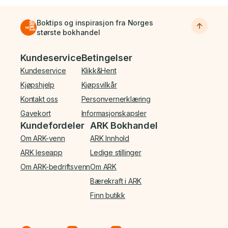
Boktips og inspirasjon fra Norges
største bokhandel
Bunnmeny
Kundeservice
Betingelser
Kundeservice
Klikk&Hent
Kjøpshjelp
Kjøpsvilkår
Kontakt oss
Personvernerklæring
Gavekort
Informasjonskapsler
Kundefordeler
ARK Bokhandel
Om ARK-venn
ARK Innhold
ARK leseapp
Ledige stillinger
Om ARK-bedriftsvenn
Om ARK
Bærekraft i ARK
Finn butikk