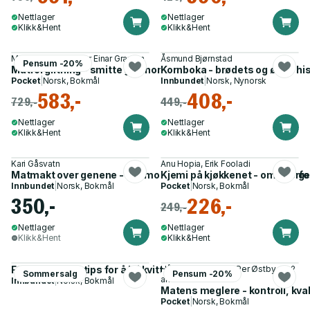
Nettlager
Nettlager
Klikk&Hent
Klikk&Hent
Marina Aspholm, Per Einar Granum
Åsmund Bjørnstad
Pensum -20%
Matforgiftning - smitte gjennom mat og vann
Kornboka - brødets og ølets his
Pocket
|
Norsk, Bokmål
Innbundet
|
Norsk, Nynorsk
583,-
408,-
729,-
449,-
Nettlager
Nettlager
Klikk&Hent
Klikk&Hent
Kari Gåsvatn
Anu Hopia, Erik Fooladi
Matmakt over genene - genmodifisering og mat og den viktig
Kjemi på kjøkkenet - om hvorfo
Innbundet
|
Norsk, Bokmål
Pocket
|
Norsk, Bokmål
350,-
226,-
249,-
Nettlager
Nettlager
Klikk&Hent
Klikk&Hent
F**k plast - 101 tips for å bli kvitt plast. Og redde verden
Håkon B. Stokland, Per Østby og 2
Sommersalg
Pensum -20%
andre
Innbundet
|
Norsk, Bokmål
Matens meglere - kontroll, kval
Pocket
|
Norsk, Bokmål