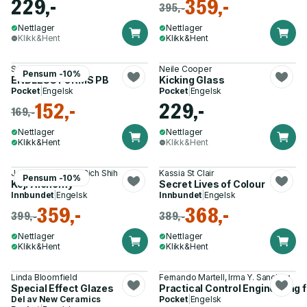
229,-
359,-
395,-
Nettlager
Nettlager
Klikk&Hent
Klikk&Hent
Seirian Sumner
Neile Cooper
Pensum -10%
ENDLESS FORMS PB
Kicking Glass
Pocket
|
Engelsk
Pocket
|
Engelsk
152,-
229,-
169,-
Nettlager
Nettlager
Klikk&Hent
Klikk&Hent
Jeremy Umansky, Rich Shih
Kassia St Clair
Pensum -10%
Koji Alchemy
Secret Lives of Colour
Innbundet
|
Engelsk
Innbundet
|
Engelsk
359,-
368,-
399,-
389,-
Nettlager
Nettlager
Klikk&Hent
Klikk&Hent
Linda Bloomfield
Fernando Martell, Irma Y. Sanchez
Special Effect Glazes
Practical Control Engineering
Del av
New Ceramics
Pocket
|
Engelsk