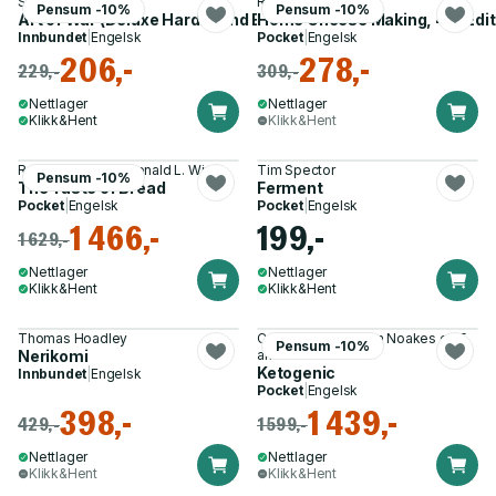
Sun Tzu
Ricki Carroll
Pensum -10%
Pensum -10%
Art of War (Deluxe Hardbound Edition), The
Home Cheese Making, 4th Edit
Innbundet
|
Engelsk
Pocket
|
Engelsk
206,-
278,-
229,-
309,-
Nettlager
Nettlager
Klikk&Hent
Klikk&Hent
Raymond Calvel, Ronald L. Wirtz
Tim Spector
Pensum -10%
The Taste of Bread
Ferment
Pocket
|
Engelsk
Pocket
|
Engelsk
1 466,-
199,-
1 629,-
Nettlager
Nettlager
Klikk&Hent
Klikk&Hent
Thomas Hoadley
Candice Egnos, Tim Noakes og 5
Pensum -10%
Nerikomi
andre
Ketogenic
Innbundet
|
Engelsk
Pocket
|
Engelsk
398,-
1 439,-
429,-
1 599,-
Nettlager
Nettlager
Klikk&Hent
Klikk&Hent