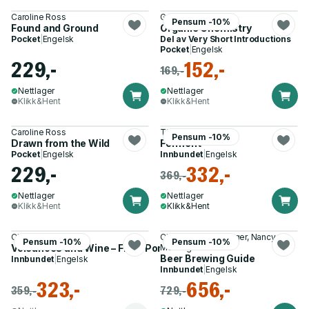
Caroline Ross
Graham Patrick
Pensum -10%
Found and Ground
Organic Chemistry
Pocket
|
Engelsk
Del av
Very Short Introductions
Pocket
|
Engelsk
229,-
152,-
169,-
Nettlager
Nettlager
Klikk&Hent
Klikk&Hent
Caroline Ross
Tim Spector
Pensum -10%
Drawn from the Wild
Ferment
Pocket
|
Engelsk
Innbundet
|
Engelsk
229,-
332,-
369,-
Nettlager
Nettlager
Klikk&Hent
Klikk&Hent
Charles Frankel
Christopher McGreger, Nancy
Pensum -10%
Pensum -10%
Volcanoes and Wine – From Pompeii to Napa
McGreger
Beer Brewing Guide
Innbundet
|
Engelsk
Innbundet
|
Engelsk
323,-
656,-
359,-
729,-