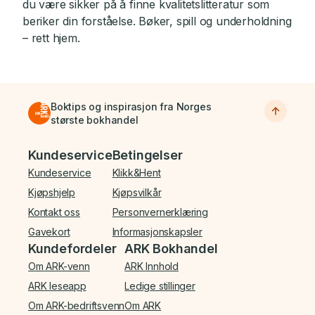
du være sikker på å finne kvalitetslitteratur som
beriker din forståelse. Bøker, spill og underholdning
– rett hjem.
Boktips og inspirasjon fra Norges
største bokhandel
Bunnmeny
Kundeservice
Betingelser
Kundeservice
Klikk&Hent
Kjøpshjelp
Kjøpsvilkår
Kontakt oss
Personvernerklæring
Gavekort
Informasjonskapsler
Kundefordeler
ARK Bokhandel
Om ARK-venn
ARK Innhold
ARK leseapp
Ledige stillinger
Om ARK-bedriftsvenn
Om ARK