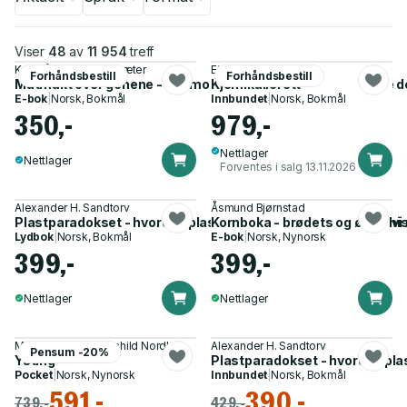
Viser
48
av
11 954
treff
Kari Gåsvatn, Svein Sæter
Einar Bratteng
Forhåndsbestill
Forhåndsbestill
Matmakt over genene - genmodifisering av mat : den viktige 
Kjemikalierett
E-bok
|
Norsk, Bokmål
Innbundet
|
Norsk, Bokmål
350,-
979,-
Nettlager
Nettlager
Forventes i salg 13.11.2026
Alexander H. Sandtorv
Åsmund Bjørnstad
Plastparadokset - hvordan plast ble uunnværlig, og hvorfor vi
Kornboka - brødets og ølets his
Lydbok
|
Norsk, Bokmål
E-bok
|
Norsk, Nynorsk
399,-
399,-
Nettlager
Nettlager
Maria Ballhaus, Ragnhild Nordbø
Alexander H. Sandtorv
Pensum -20%
Ysting
Plastparadokset - hvordan plas
Pocket
|
Norsk, Nynorsk
Innbundet
|
Norsk, Bokmål
591,-
390,-
739,-
429,-