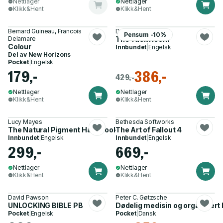
Nettlager
Nettlager
Klikk&Hent
Klikk&Hent
Bernard Guineau, Francois
Dr. Paula Sells
Pensum -10%
Delamare
The Tack Room
Colour
Innbundet
|
Engelsk
Del av
New Horizons
Pocket
|
Engelsk
179,-
386,-
429,-
Nettlager
Nettlager
Klikk&Hent
Klikk&Hent
Lucy Mayes
Bethesda Softworks
The Natural Pigment Handbook
The Art of Fallout 4
Innbundet
|
Engelsk
Innbundet
|
Engelsk
299,-
669,-
Nettlager
Nettlager
Klikk&Hent
Klikk&Hent
David Pawson
Peter C. Gøtzsche
UNLOCKING BIBLE PB
Dødelig medisin og organisert 
Pocket
|
Engelsk
Pocket
|
Dansk