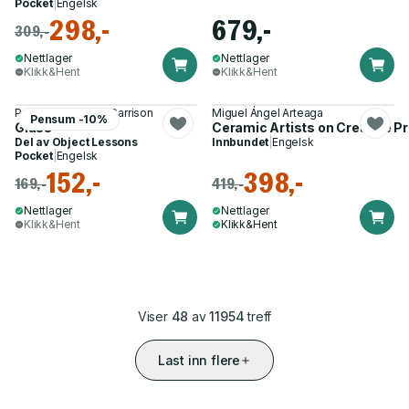
Pocket
|
Engelsk
298,-
679,-
309,-
Nettlager
Nettlager
Klikk&Hent
Klikk&Hent
Professor John S. Garrison
Miguel Ángel Arteaga
Pensum -10%
Glass
Ceramic Artists on Creative P
Del av
Object Lessons
Innbundet
|
Engelsk
Pocket
|
Engelsk
152,-
398,-
169,-
419,-
Nettlager
Nettlager
Klikk&Hent
Klikk&Hent
Viser
48
av
11954
treff
Last inn flere