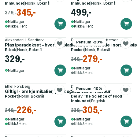
Innbundet
|
Norsk, Bokmål
Innbundet
|
Norsk, Bokmål
345,-
499,-
379,-
Nettlager
Nettlager
Klikk&Hent
Klikk&Hent
Alexander H. Sandtorv
Frode Steen, Ivar Pettersen
Pensum -20%
Plastparadokset - hvordan plast ble uunnværlig, og hvorfor vi
Mot bedre vitende i norsk mat
E-bok
|
Norsk, Bokmål
Pocket
|
Norsk, Bokmål
329,-
279,-
349,-
Nettlager
Nettlager
Klikk&Hent
Ethel Forsberg
Dr. Stuart Farrimond
Pensum -10%
Giftig! - om kjemikalier, plast og våre barn
Science of Flavour
Pocket
|
Norsk, Bokmål
Del av
The Science of Food
Innbundet
|
Engelsk
226,-
305,-
249,-
339,-
Nettlager
Nettlager
Klikk&Hent
Klikk&Hent