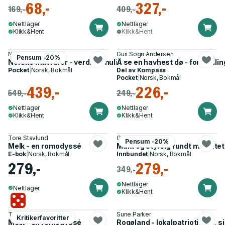
68,-
327,-
169,-
409,-
Nettlager
Nettlager
Klikk&Hent
Klikk&Hent
Nina M. Iversen
Guri Sogn Andersen
Pensum -20%
Norske matvarer - verdier, muligheter og utfordringer
Å se en havhest dø - forestillin
Pocket
|
Norsk, Bokmål
Del av
Kompass
Pocket
|
Norsk, Bokmål
439,-
226,-
549,-
249,-
Nettlager
Nettlager
Klikk&Hent
Klikk&Hent
Tore Stavlund
Gudbrand Bakken
Pensum -20%
Melk - en romodyssé
Makt og styring rundt matfatet
E-bok
|
Norsk, Bokmål
Innbundet
|
Norsk, Bokmål
279,-
279,-
349,-
Nettlager
Nettlager
Klikk&Hent
Tore Stavlund
Sune Parker
Kritikerfavoritter
Melk - en romodyssé
Rogøland - lokalpatriotisme, 