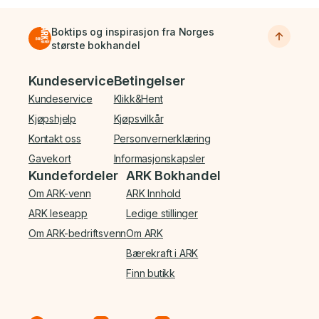
Boktips og inspirasjon fra Norges
største bokhandel
Bunnmeny
Kundeservice
Betingelser
Kundeservice
Klikk&Hent
Kjøpshjelp
Kjøpsvilkår
Kontakt oss
Personvernerklæring
Gavekort
Informasjonskapsler
Kundefordeler
ARK Bokhandel
Om ARK-venn
ARK Innhold
ARK leseapp
Ledige stillinger
Om ARK-bedriftsvenn
Om ARK
Bærekraft i ARK
Finn butikk