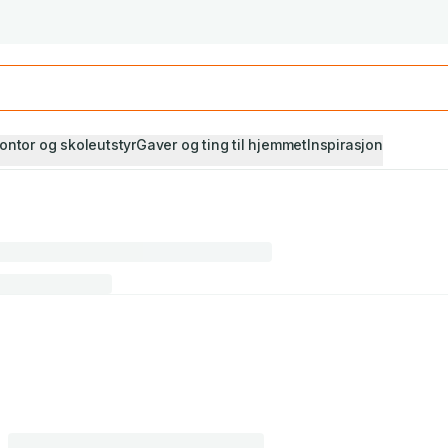
Studiestart! Alle* pensumbøker -20%
Se utvalget her
ontor og skoleutstyr
Gaver og ting til hjemmet
Inspirasjon