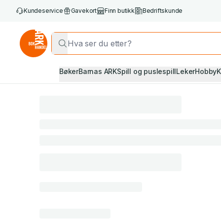
Kundeservice
Gavekort
Finn butikk
Bedriftskunde
Bøker
Barnas ARK
Spill og puslespill
Leker
Hobby
K