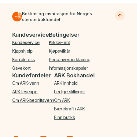
Boktips og inspirasjon fra Norges
største bokhandel
Bunnmeny
Kundeservice
Betingelser
Kundeservice
Klikk&Hent
Kjøpshjelp
Kjøpsvilkår
Kontakt oss
Personvernerklæring
Gavekort
Informasjonskapsler
Kundefordeler
ARK Bokhandel
Om ARK-venn
ARK Innhold
ARK leseapp
Ledige stillinger
Om ARK-bedriftsvenn
Om ARK
Bærekraft i ARK
Finn butikk