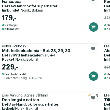
Håndboka
Rø
Del 1 av
Håndbok for superhelter
Del
Innbundet
|
Norsk, Bokmål
Inn
179,-
329
Nettlager
Ne
Klikk&Hent
Kl
Kōhei Horikoshi
Eli
Mitt helteakademia - Bok 28, 29, 30
Al
Del av
Mitt helteakademia 3-i-1
Del
Pocket
|
Norsk, Bokmål
Inn
229,-
329
Forhåndsbestill
Ne
Forventes i salg 06.11.2026
Kl
Elias Våhlund, Agnes Våhlund
Eli
4.8
Den lengste natten
Ti
Del 8 av
Håndbok for superhelter
Del
Lydbok
|
Norsk, Bokmål
Inn