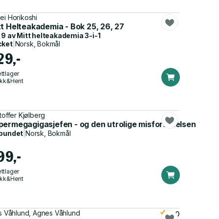
hei Horikoshi
t Helteakademia - Bok 25, 26, 27
 9 av
Mitt helteakademia 3-i-1
cket
|
Norsk, Bokmål
29,-
ttlager
ikk&Hent
stoffer Kjølberg
permegagigasjefen - og den utrolige misforståelsen
bundet
|
Norsk, Bokmål
99,-
ttlager
ikk&Hent
as Våhlund, Agnes Våhlund
5.0