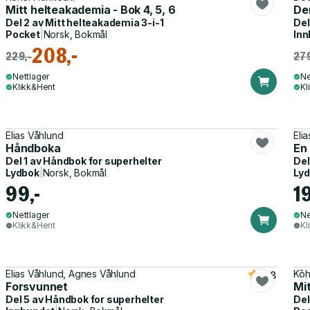
Mitt helteakademia - Bok 4, 5, 6
De
Del 2 av
Mitt helteakademia 3-i-1
Del
Pocket
|
Norsk, Bokmål
Inn
208,-
229,-
279
Nettlager
Ne
Klikk&Hent
Kl
Elias Våhlund
Eli
Håndboka
En
Del 1 av
Håndbok for superhelter
Del
Lydbok
|
Norsk, Bokmål
Ly
99,-
1
Nettlager
Ne
Klikk&Hent
Kl
Elias Våhlund, Agnes Våhlund
Kō
4.8
Forsvunnet
Mit
Del 5 av
Håndbok for superhelter
Del