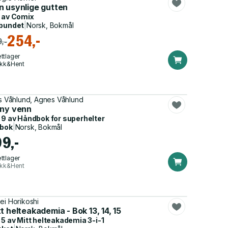
n usynlige gutten
 av
Comix
bundet
|
Norsk, Bokmål
254,-
,-
ttlager
ikk&Hent
as Våhlund, Agnes Våhlund
 ny venn
 9 av
Håndbok for superhelter
dbok
|
Norsk, Bokmål
99,-
ttlager
ikk&Hent
hei Horikoshi
t helteakademia - Bok 13, 14, 15
 5 av
Mitt helteakademia 3-i-1