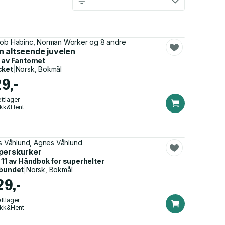
ob Habinc, Norman Worker og 8 andre
n altseende juvelen
 av
Fantomet
cket
|
Norsk, Bokmål
29,-
ttlager
ikk&Hent
as Våhlund, Agnes Våhlund
perskurker
 11 av
Håndbok for superhelter
bundet
|
Norsk, Bokmål
29,-
ttlager
ikk&Hent