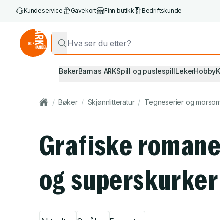
Kundeservice
Gavekort
Finn butikk
Bedriftskunde
Bøker
Barnas ARK
Spill og puslespill
Leker
Hobby
K
/
Bøker
/
Skjønnlitteratur
/
Tegneserier og morso
Grafiske romane
og superskurker