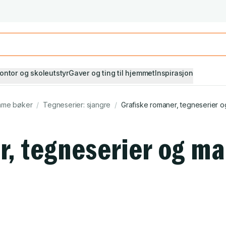
Studiestart! Alle* pensumbøker -20%
Se utvalget her
ontor og skoleutstyr
Gaver og ting til hjemmet
Inspirasjon
mme bøker
/
Tegneserier: sjangre
/
Grafiske romaner, tegneserier 
r, tegneserier og ma