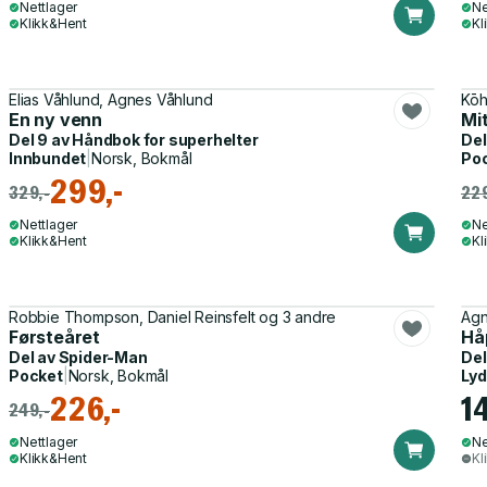
Nettlager
Ne
Klikk&Hent
Kl
Elias Våhlund, Agnes Våhlund
Kō
En ny venn
Mit
Del 9 av
Håndbok for superhelter
Del
Innbundet
|
Norsk, Bokmål
Po
299,-
329,-
229
Nettlager
Ne
Klikk&Hent
Kl
Robbie Thompson, Daniel Reinsfelt og 3 andre
Agn
Førsteåret
Hå
Del av
Spider-Man
Del
Pocket
|
Norsk, Bokmål
Ly
226,-
1
249,-
Nettlager
Ne
Klikk&Hent
Kl