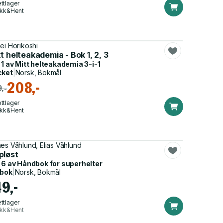
ttlager
ikk&Hent
hei Horikoshi
t helteakademia - Bok 1, 2, 3
 1 av
Mitt helteakademia 3-i-1
cket
|
Norsk, Bokmål
208,-
,-
ttlager
ikk&Hent
es Våhlund, Elias Våhlund
pløst
 6 av
Håndbok for superhelter
dbok
|
Norsk, Bokmål
49,-
ttlager
ikk&Hent