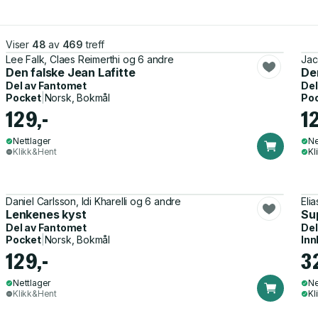
Viser
48
av
469
treff
Lee Falk, Claes Reimerthi og 6 andre
Jac
Den falske Jean Lafitte
De
Del av
Fantomet
Del
Pocket
|
Norsk, Bokmål
Po
129,-
1
Nettlager
Ne
Klikk&Hent
Kl
Daniel Carlsson, Idi Kharelli og 6 andre
Eli
Lenkenes kyst
Su
Del av
Fantomet
Del
Pocket
|
Norsk, Bokmål
Inn
129,-
3
Nettlager
Ne
Klikk&Hent
Kl