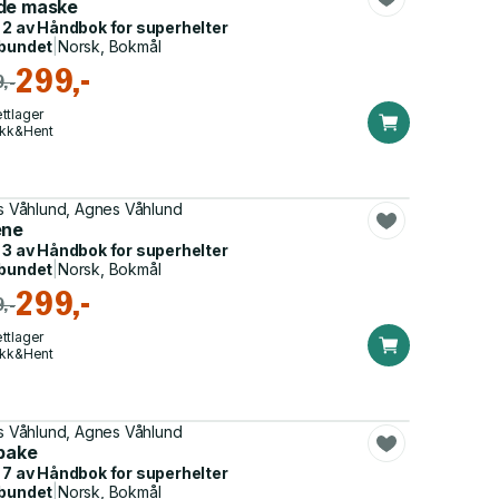
de maske
 2 av
Håndbok for superhelter
bundet
|
Norsk, Bokmål
299,-
,-
ttlager
ikk&Hent
as Våhlund, Agnes Våhlund
ene
 3 av
Håndbok for superhelter
bundet
|
Norsk, Bokmål
299,-
,-
ttlager
ikk&Hent
as Våhlund, Agnes Våhlund
lbake
 7 av
Håndbok for superhelter
bundet
|
Norsk, Bokmål