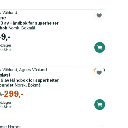
as Våhlund
ene
 3 av
Håndbok for superhelter
dbok
|
Norsk, Bokmål
49,-
ttlager
ikk&Hent
as Våhlund, Agnes Våhlund
4.0
pløst
 6 av
Håndbok for superhelter
bundet
|
Norsk, Bokmål
299,-
,-
ttlager
ikk&Hent
gie Horner