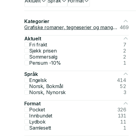
Aktuelt
Språk
Format
Kategorier
Grafiske romaner, tegneserier og manga: superhelter og superskurker
469
Aktuelt
Fri frakt
7
Sjekk prisen
2
Sommersalg
2
Pensum -10%
1
Språk
Engelsk
414
Norsk, Bokmål
52
Norsk, Nynorsk
3
Format
Pocket
326
Innbundet
131
Lydbok
11
Samlesett
1