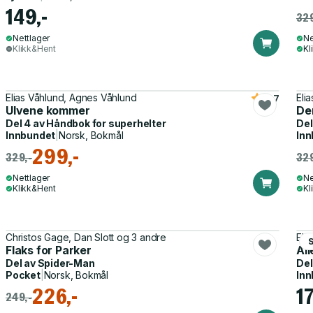
149,-
329
Nettlager
Ne
Klikk&Hent
Kl
Elias Våhlund, Agnes Våhlund
Eli
4.7
Ulvene kommer
De
Del 4 av
Håndbok for superhelter
Del
Innbundet
|
Norsk, Bokmål
Inn
299,-
329,-
329
Nettlager
Ne
Klikk&Hent
Kl
Christos Gage, Dan Slott og 3 andre
Eli
S
Flaks for Parker
All
Del av
Spider-Man
Del
Pocket
|
Norsk, Bokmål
Inn
226,-
17
249,-