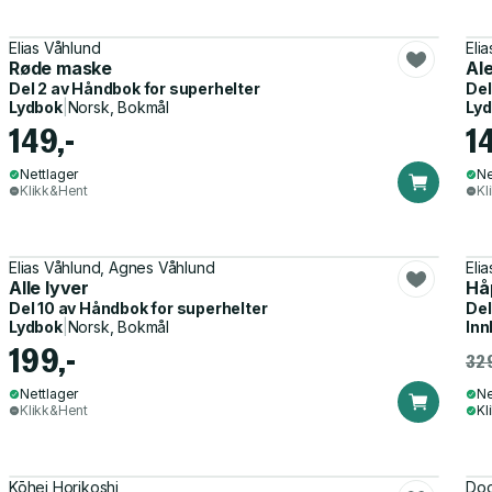
Elias Våhlund
Eli
Røde maske
Al
Del 2 av
Håndbok for superhelter
Del
Lydbok
|
Norsk, Bokmål
Ly
149,-
1
Nettlager
Ne
Klikk&Hent
Kl
Elias Våhlund, Agnes Våhlund
Eli
Alle lyver
Hå
Del 10 av
Håndbok for superhelter
Del
Lydbok
|
Norsk, Bokmål
Inn
199,-
329
Nettlager
Ne
Klikk&Hent
Kl
Kōhei Horikoshi
Doo