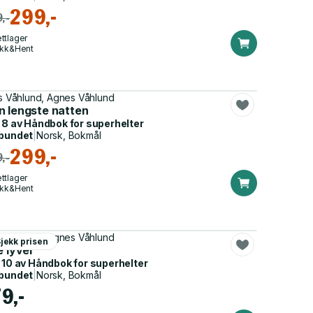
299,-
,-
ttlager
ikk&Hent
as Våhlund, Agnes Våhlund
n lengste natten
 8 av
Håndbok for superhelter
bundet
|
Norsk, Bokmål
299,-
,-
ttlager
ikk&Hent
as Våhlund, Agnes Våhlund
jekk prisen
e lyver
 10 av
Håndbok for superhelter
bundet
|
Norsk, Bokmål
9,-