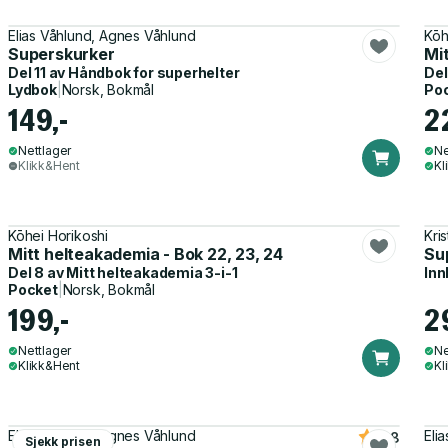
Elias Våhlund, Agnes Våhlund
Kō
Superskurker
Mit
Del 11 av
Håndbok for superhelter
Del
Lydbok
|
Norsk, Bokmål
Po
149,-
2
Nettlager
Ne
Klikk&Hent
Kl
Kōhei Horikoshi
Kri
Mitt helteakademia - Bok 22, 23, 24
Su
Del 8 av
Mitt helteakademia 3-i-1
Inn
Pocket
|
Norsk, Bokmål
199,-
2
Nettlager
Ne
Klikk&Hent
Kl
Elias Våhlund, Agnes Våhlund
Eli
4.8
Sjekk prisen