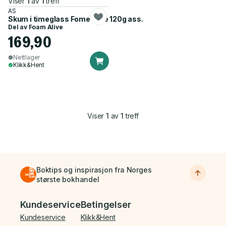
Viser
1
av
1
treff
AS
Skum i timeglass Fome alive 120g ass.
Del av
Foam Alive
169,90
Nettlager
Klikk&Hent
Viser
1
av
1
treff
Boktips og inspirasjon fra Norges
største bokhandel
Bunnmeny
Kundeservice
Betingelser
Kundeservice
Klikk&Hent