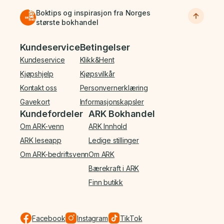
Boktips og inspirasjon fra Norges
største bokhandel
Bunnmeny
Kundeservice
Betingelser
Kundeservice
Klikk&Hent
Kjøpshjelp
Kjøpsvilkår
Kontakt oss
Personvernerklæring
Gavekort
Informasjonskapsler
Kundefordeler
ARK Bokhandel
Om ARK-venn
ARK Innhold
ARK leseapp
Ledige stillinger
Om ARK-bedriftsvenn
Om ARK
Bærekraft i ARK
Finn butikk
Facebook
Instagram
TikTok