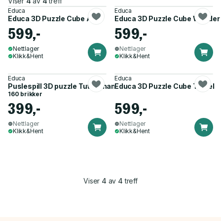
Viser
4
av
4
treff
Educa
Educa
Educa 3D Puzzle Cube Art
Educa 3D Puzzle Cube Wonder
599,-
599,-
Nettlager
Nettlager
Klikk&Hent
Klikk&Hent
Educa
Educa
Puslespill 3D puzzle Tutankhamon
Educa 3D Puzzle Cube Travel
160 brikker
399,-
599,-
Nettlager
Nettlager
Klikk&Hent
Klikk&Hent
Viser
4
av
4
treff