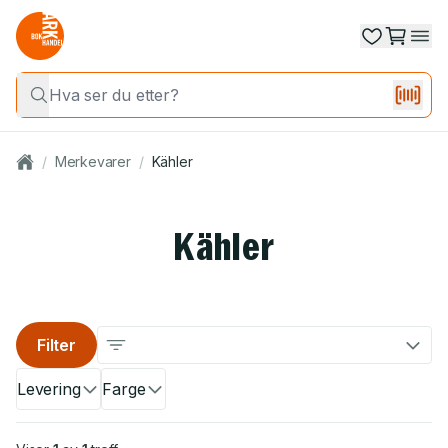
/
Merkevarer
/
Kähler
Kähler
Filter
Levering
Farge