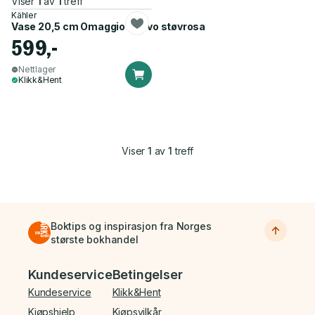
Viser
1
av
1
treff
Kähler
Vase 20,5 cm Omaggio Nuovo støvrosa
599,-
Nettlager
Klikk&Hent
Viser
1
av
1
treff
Boktips og inspirasjon fra Norges
største bokhandel
Bunnmeny
Kundeservice
Betingelser
Kundeservice
Klikk&Hent
Kjøpshjelp
Kjøpsvilkår